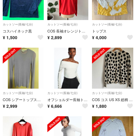
カットソー(長袖/七分)
カットソー(長袖/七分)
カットソー(長袖/七分)
コスハイネック黒
COS 長袖オレンジトップス♡美品
トップス
¥
1,500
¥
2,899
¥
4,000
カットソー(長袖/七分)
カットソー(長袖/七分)
カットソー(長袖/七分)
COS シアートップス 一度使用
オフショルダー長袖トップス
COS コス US XS 総柄 トップス ウール100% 羊毛
¥
2,999
¥
6,666
¥
1,880