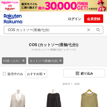
ログイン
会員登録
COS (カットソー(長袖/七分))
コスのカットソー(長袖/七分) / レディース
COS（コス）
カットソー(長袖/七分)
絞り込み
販売中のみ
おすすめ順
85件中 1 - 36件