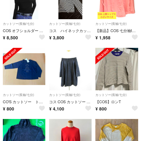
カットソー(長袖/七分)
カットソー(長袖/七分)
カットソー(長袖/七分)
COS オフショルダー 長袖トップス
コス ハイネックカットソー
【新品】COS 七分袖tシャツ カットソー
¥
8,500
¥
3,800
¥
1,958
カットソー(長袖/七分)
カットソー(長袖/七分)
カットソー(長袖/七分)
CO'S カットソー トップス
コス COS カットソー チュニック 2WAY ダンガリー 長袖 紺 34
【COS】ロンT
¥
800
¥
4,100
¥
800