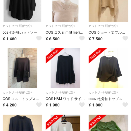
カットソー(長袖/七分)
カットソー(長袖/七分)
カットソー(長袖/七分)
cos 七分袖カットソー
COS コス slim fit merino wool turtleneck
COS ショート丈プルオーバー
¥
1,480
¥
6,500
¥
7,500
カットソー(長袖/七分)
カットソー(長袖/七分)
カットソー(長袖/七分)
COS コス トップス ユナイテッドトウキョウ ZARA トゥモローランド
COS H&M ワイド サイズM 袖リブ カットソー ネイビー レディース コス【中古】2-1127M☆
cosの七分袖トップス
¥
4,200
¥
1,980
¥
1,800