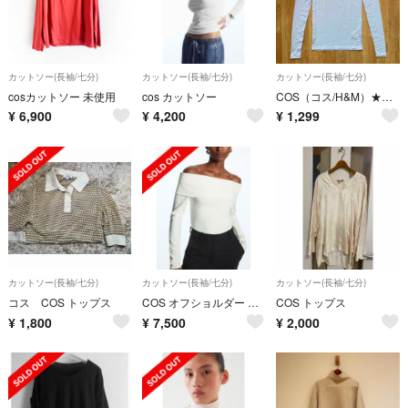
カットソー(長袖/七分)
カットソー(長袖/七分)
カットソー(長袖/七分)
cosカットソー 未使用
cos カットソー
COS（コス/H&M）★ロングTシャツ★XS★ストレッチ素材
¥
6,900
¥
4,200
¥
1,299
カットソー(長袖/七分)
カットソー(長袖/七分)
カットソー(長袖/七分)
コス COS トップス
COS オフショルダー 長袖トップス XS 白
COS トップス
¥
1,800
¥
7,500
¥
2,000