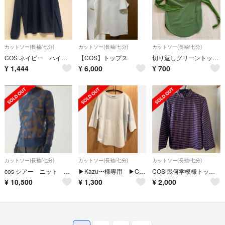
カットソー(長袖/七分)
カットソー(長袖/七分)
カットソー(長袖/七分)
COS ネイビー ハイネック
【COS】トップス
切り返しグリーントップス
¥
1,444
¥
6,000
¥
700
カットソー(長袖/七分)
カットソー(長袖/七分)
カットソー(長袖/七分)
cos シアー ニット カットソー
▶︎Kazu〜様専用 ▶︎COS 水色 切り替えカットソー
COS 幾何学模様トップス Sサイズ
¥
10,500
¥
1,300
¥
2,000