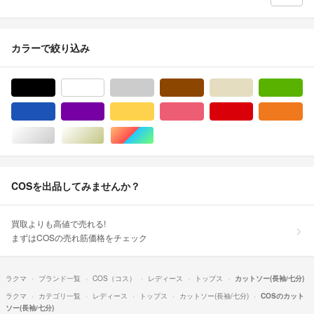
カラーで絞り込み
ブラック/黒色系
ホワイト/白色系
グレー/灰色系
ブラウン/茶色系
ベージュ系
グ
ブルー・ネイビー/青色系
パープル/紫色系
イエロー/黄色系
ピンク/桃色系
レッド/赤色系
オ
シルバー/銀色系
ゴールド/金色系
マルチカラー
COSを出品してみませんか？
買取よりも高値で売れる!
まずはCOSの売れ筋価格をチェック
ラクマ
ブランド一覧
COS（コス）
レディース
トップス
カットソー(長袖/七分)
ラクマ
カテゴリ一覧
レディース
トップス
カットソー(長袖/七分)
COSのカット
ソー(長袖/七分)