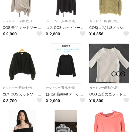
カットソー(長袖/七分)
カットソー(長袖/七分)
カットソー(長袖/七分)
COS 美品 カットソー スウェット EUR XS グレー Vネック 長袖
コス COS カットソー M 紺 黒 長袖 ボートネック 無地 /JP
COS(コス) L/Sメッシュ Tシャツ レディース トップス
¥
2,900
¥
2,800
¥
4,356
カットソー(長袖/七分)
カットソー(長袖/七分)
カットソー(長袖/七分)
コス COS カットソー プルオーバー XS 黒 /SY ■OS
ほぼ新品arket アーケット長袖カットソー 綿100% ブラック
COS 五分丈ニットトップス
¥
3,700
¥
2,000
¥
6,800