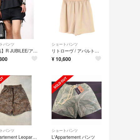
トパンツ
ショートパンツ
【新品】R JUBILEE/アールジュビリー Black デニムショーツ
リトローヴ / アパルトモン 25SS イージーショートパンツ
800
¥
10,600
トパンツ
ショートパンツ
L'Appartement Leopard Print Short Pants
L'Appartement パンツ