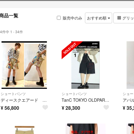
商品一覧
販売中のみ
おすすめ順
グリ
4件中 1 - 34件
ショートパンツ
ショートパンツ
ショー
ディースクエアード street art ショートパンツ
TanC TOKYO OLDPARK 26SS 再構築バギー デニムショーツ
¥
56,800
¥
28,300
¥
35,