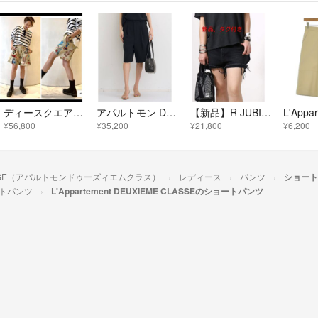
ディースクエアード street art ショートパンツ
アパルトモン DOUBLE CLOTH HALF PANTS 36
【新品】R JUBILEE/アールジュビリー Black デニムショーツ
¥56,800
¥35,200
¥21,800
¥6,200
E CLASSE（アパルトモンドゥーズィエムクラス）
レディース
パンツ
ショート
トパンツ
L'Appartement DEUXIEME CLASSEのショートパンツ