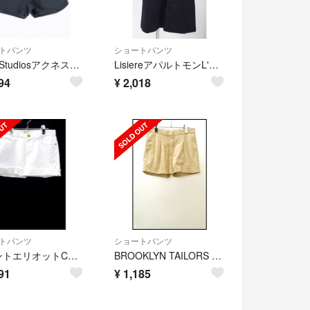
トパンツ
ショートパンツ
Acne Studiosアクネストゥディオズ L'Appartementアパルトモン購入RUN SUITサイドラインショートパンツ【LHPA67226】
LisiereアパルトモンL'Appartement 2016SS REDA STRIPE CULLOTTE PANTSストライプキュロットパンツ【LHPA61412】
94
¥
2,018
トパンツ
ショートパンツ
カレントエリオットCURRENT ELLIOTT アパルトモン購入デニムロールアップショートパンツ【LHPA36080】
BROOKLYN TAILORS アパルトモン別注14SSコットンショーツ ショートパンツ【LHPA31711】
91
¥
1,185