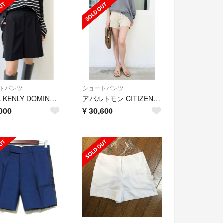
トパンツ
ショートパンツ
MARK KENLY DOMINO TAN マークケンリードミノタン PANTS
アパルトモン CITIZENS OF HUMANITY cutoff SHORT
000
¥
30,600