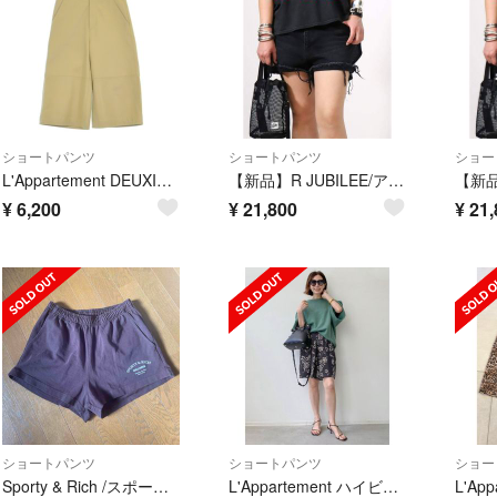
ショートパンツ
ショートパンツ
ショー
L'Appartement DEUXIEME CLASSE ショートパンツ XS 【古着】【中古】【送料無料】
【新品】R JUBILEE/アールジュビリー Black デニムショーツ
¥
6,200
¥
21,800
¥
21,
ショートパンツ
ショートパンツ
ショー
Sporty & Rich /スポーティーアンドリッチ ショートパンツ
L'Appartement ハイビスカスプリント ショートパンツ