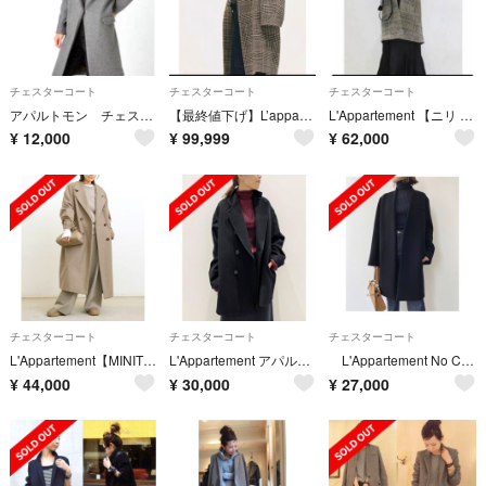
チェスターコート
チェスターコート
チェスターコート
アパルトモン チェスターコート
【最終値下げ】L’appartement ★CHECK W COAT
L'Appartement 【ニリ ロータン】CHECK COAT
¥
12,000
¥
99,999
¥
62,000
チェスターコート
チェスターコート
チェスターコート
L'Appartement【MINITZ/ミニッツ】 CHESTER COAT
L'Appartement アパルトモン Beaver Short Coat
L'Appartement No Collar Chester Coat
¥
44,000
¥
30,000
¥
27,000