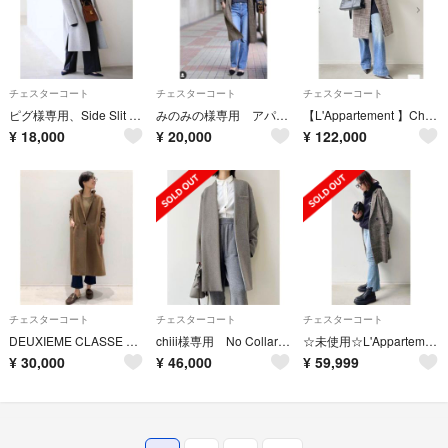
チェスターコート
チェスターコート
チェスターコート
ピグ様専用、Side Slit Coat◆
みのみの様専用 アパルトモン リジェール チェックリネンコート
【L'Appartement 】Check W Coat
¥
18,000
¥
20,000
¥
122,000
チェスターコート
チェスターコート
チェスターコート
DEUXIEME CLASSE Volume Coat
chiii様専用 No Collar Chester Coat
☆未使用☆L'Appartement CHECK W COAT
¥
30,000
¥
46,000
¥
59,999