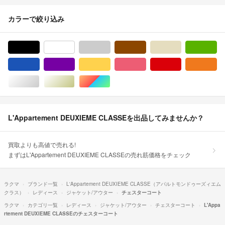
カラーで絞り込み
ブラック/黒色系
ホワイト/白色系
グレー/灰色系
ブラウン/茶色系
ベージュ系
グ
ブルー・ネイビー/青色系
パープル/紫色系
イエロー/黄色系
ピンク/桃色系
レッド/赤色系
オ
シルバー/銀色系
ゴールド/金色系
マルチカラー
L'Appartement DEUXIEME CLASSEを出品してみませんか？
買取よりも高値で売れる!
まずはL'Appartement DEUXIEME CLASSEの売れ筋価格をチェック
ラクマ
ブランド一覧
L'Appartement DEUXIEME CLASSE（アパルトモンドゥーズィエム
クラス）
レディース
ジャケット/アウター
チェスターコート
ラクマ
カテゴリ一覧
レディース
ジャケット/アウター
チェスターコート
L'Appa
rtement DEUXIEME CLASSEのチェスターコート