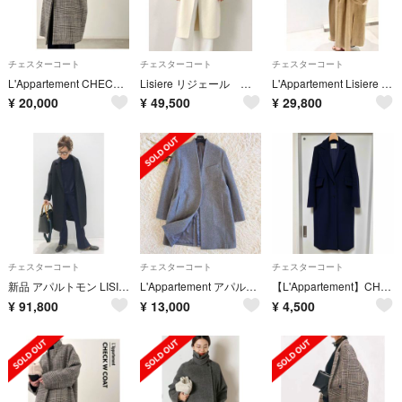
チェスターコート
チェスターコート
チェスターコート
L'Appartement CHECK W COAT チェックコート
Lisiere リジェール アパルトモン チェスターコート
L'Appartement Lisiere beigebrowncoat
¥
20,000
¥
49,500
¥
29,800
チェスターコート
チェスターコート
チェスターコート
新品 アパルトモン LISIERE OVERSIZE CHESTER COAT
L'Appartement アパルトモン カシミヤ ウール ノーカラー コート
【L'Appartement】CHINOHチノ チェスターロングコート ネイビー
¥
91,800
¥
13,000
¥
4,500