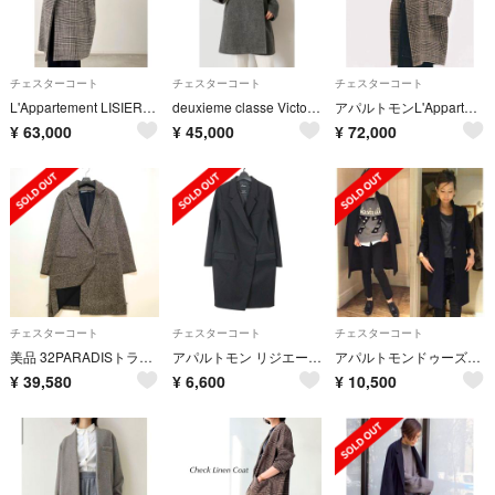
チェスターコート
チェスターコート
チェスターコート
L'Appartement LISIERE CHECK W COAT
deuxieme classe Victorian arrow ハーフコート
アパルトモンL'Appartementダブルチェックコート 最終お値下げ
¥
63,000
¥
45,000
¥
72,000
チェスターコート
チェスターコート
チェスターコート
美品 32PARADISトラントドゥパラディ チェスターコート ツイード S
アパルトモン リジエール 16SS chester coat チェスターコート
アパルトモンドゥーズィエムクラス Lisiere メルトンチェスターコート
¥
39,580
¥
6,600
¥
10,500