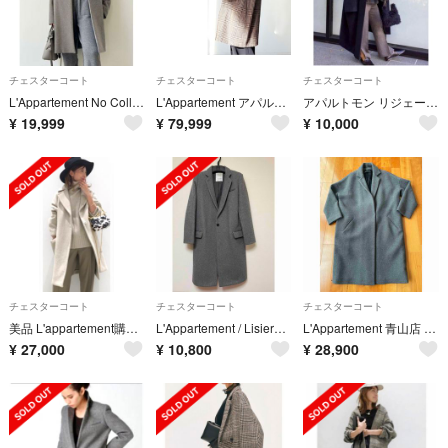
チェスターコート
チェスターコート
チェスターコート
L'Appartement No Collar Chester Coat
L'Appartement アパルトモン Check Linen Coat
アパルトモン リジェール volume coat
¥
19,999
¥
79,999
¥
10,000
チェスターコート
チェスターコート
チェスターコート
美品 L'appartement購入 SEASONSコート 希少品 定価16万
L'Appartement / Lisiere メルトンチェスターコート
L'Appartement 青山店 コート完売 ドゥーズィエムクラス グレー M
¥
27,000
¥
10,800
¥
28,900