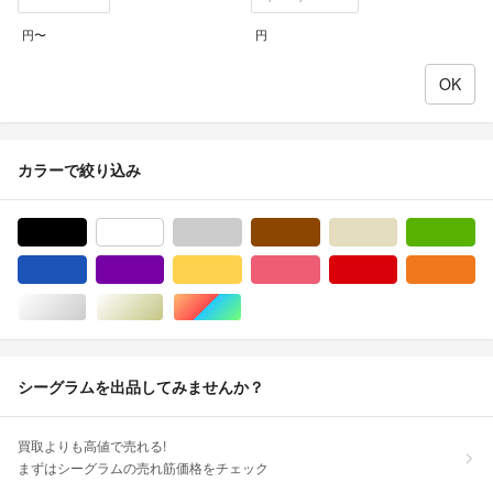
円〜
円
カラーで絞り込み
ブラック/黒色系
ホワイト/白色系
グレー/灰色系
ブラウン/茶色系
ベージュ系
グ
ブルー・ネイビー/青色系
パープル/紫色系
イエロー/黄色系
ピンク/桃色系
レッド/赤色系
オ
シルバー/銀色系
ゴールド/金色系
マルチカラー
シーグラムを出品してみませんか？
買取よりも高値で売れる!
まずはシーグラムの売れ筋価格をチェック