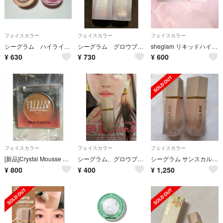
フェイスカラー
フェイスカラー
フェイスカラー
シーグラム ハイライター
シーグラム グロウブルームリキッドハイライター ２種類
sheglam リキッドハイライター バニラフロスト
¥
630
¥
730
¥
600
フェイスカラー
フェイスカラー
フェイスカラー
[新品]Crystal Mousse Highlighter Moonbeam
シーグラム、グロウブルームリキッドハイライター
シーグラム サンスカルプ リキッドシェーディング 2本 まとめ売り
¥
800
¥
400
¥
1,250