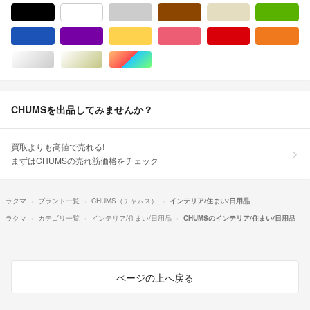
ブラック/黒色系
ホワイト/白色系
グレー/灰色系
ブラウン/茶色系
ベージュ系
グ
ブルー・ネイビー/青色系
パープル/紫色系
イエロー/黄色系
ピンク/桃色系
レッド/赤色系
オ
シルバー/銀色系
ゴールド/金色系
マルチカラー
CHUMSを出品してみませんか？
買取よりも高値で売れる!
まずはCHUMSの売れ筋価格をチェック
ラクマ
ブランド一覧
CHUMS（チャムス）
インテリア/住まい/日用品
ラクマ
カテゴリ一覧
インテリア/住まい/日用品
CHUMSのインテリア/住まい/日用品
ページの上へ戻る