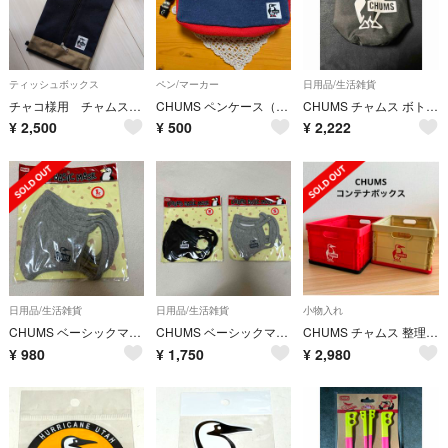
ティッシュボックス
ペン/マーカー
日用品/生活雑貨
チャコ様用 チャムス ティッシュカバー ホルダー 新品未使用
CHUMS ペンケース（中古）
CHUMS チャムス ボトルホルダー ブラック BOTTLE HOLDER
¥
2,500
¥
500
¥
2,222
日用品/生活雑貨
日用品/生活雑貨
小物入れ
CHUMS ベーシックマスク Lサイズ グレー
CHUMS ベーシックマスク Sサイズ 4枚セット 黒 グレー
CHUMS チャムス 整理収納 コンテナボックス 2個セット
¥
980
¥
1,750
¥
2,980