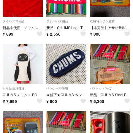
タオル/バス用品
タオル/バス用品
収納/キッチン雑貨
新品未使用 チャムス CHUMS メンズ、レディース ロゴハンドタオル
新品 CHUMS Logo Towel チャムス タオル
【非売品】アサヒ飲料 Asahi CHUMS チャムス キッチンタイマー
¥
899
¥
2,550
¥
800
日用品/生活雑貨
ペンケース/筆箱
バスケット/かご
CHUMS チャムス BOOBY APRON ブービー エプロン 大人用
★値下★CHUMS ペンケース 筆箱 ネイビー
新品 CHUMS Steel Basket チャムス バスケット
¥
7,999
¥
800
¥
5,300