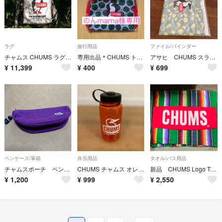
ラグ
旅行用品
ファイル/バインダー
チャムス CHUMS ラグ 限定品 カーペット じゅうたん 絨毯
専用出品＊CHUMS トラベルケース
アサヒ CHUMS スライダーケース 2点セット A4
¥
11,399
¥
400
¥
699
ペンケース/筆箱
弁当用品
タオル/バス用品
チャムスポーチ ペンケース紫色
CHUMS チャムス オレンジボトル 水筒 プラスチック
新品 CHUMS Logo Towel チャムス タオル
¥
1,200
¥
999
¥
2,550