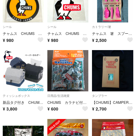
シール
シール
カトラリー/箸
チャムス CHUMS ステッカー ペンギン ブランド
チャムス CHUMS ステッカー ペンギン ブランド
チャムス 箸 スプーン フォークセット
¥
980
¥
980
¥
2,500
ティッシュボックス
日用品/生活雑貨
タンブラー
新品タグ付き CHUMS チャムス トイレットペーパーケース 定価5390円
CHUMS カラナビ付き 吸水マルチクロス
【CHUMS】CAMPER WAVE TUMBLERと【キュオ】タンブラー
¥
3,800
¥
600
¥
2,700