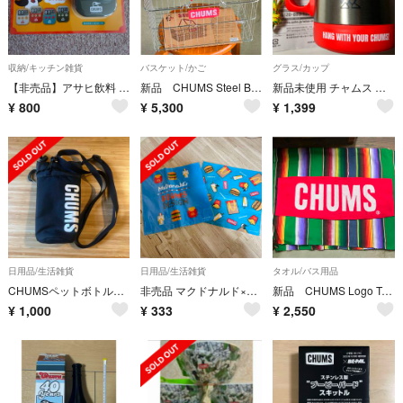
収納/キッチン雑貨
バスケット/かご
グラス/カップ
【非売品】アサヒ飲料 Asahi CHUMS チャムス キッチンタイマー
新品 CHUMS Steel Basket チャムス バスケット
新品未使用 チャムス ステンレス二重マグカップ 持ち手にロープ付 説明書付き
¥
800
¥
5,300
¥
1,399
日用品/生活雑貨
日用品/生活雑貨
タオル/バス用品
CHUMSペットボトルホルダー
非売品 マクドナルド×CHUMS BEAMS DESIGN クリーナークロス
新品 CHUMS Logo Towel チャムス タオル
¥
1,000
¥
333
¥
2,550