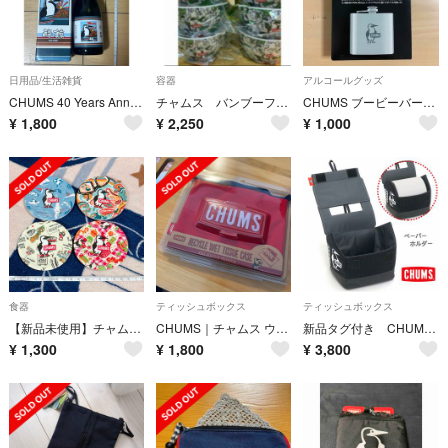
日用品/生活雑貨
容器
アルコールグッズ
CHUMS 40 Years Anniversary 純米酒 空瓶
チャムス バンブーファイバー入りボウル ７点
CHUMS ブービーバードスキットル スキットル 蒸留酒 シルバー 140ml
¥
1,800
¥
2,250
¥
1,000
食器
ティッシュボックス
ティッシュボックス
【新品未使用】チャムス CHUMS 小皿 メラミン食器
CHUMS｜チャムス ウェットティッシュケース H14XW17XD2cm
新品タグ付き CHUMS チャムス トイレットペーパーケース 定価5390円
¥
1,300
¥
1,800
¥
3,800