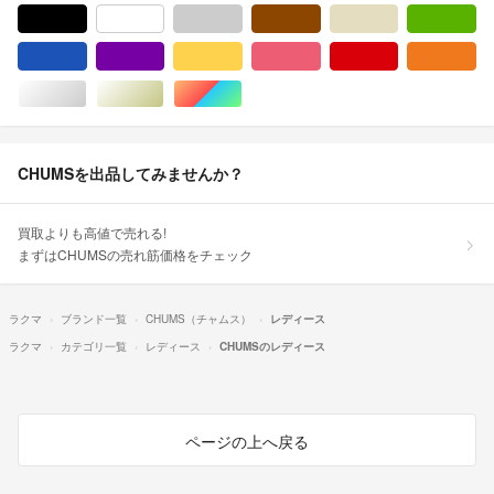
ブラック/黒色系
ホワイト/白色系
グレー/灰色系
ブラウン/茶色系
ベージュ系
グ
ブルー・ネイビー/青色系
パープル/紫色系
イエロー/黄色系
ピンク/桃色系
レッド/赤色系
オ
シルバー/銀色系
ゴールド/金色系
マルチカラー
CHUMSを出品してみませんか？
買取よりも高値で売れる!
まずはCHUMSの売れ筋価格をチェック
ラクマ
ブランド一覧
CHUMS（チャムス）
レディース
ラクマ
カテゴリ一覧
レディース
CHUMSのレディース
ページの上へ戻る