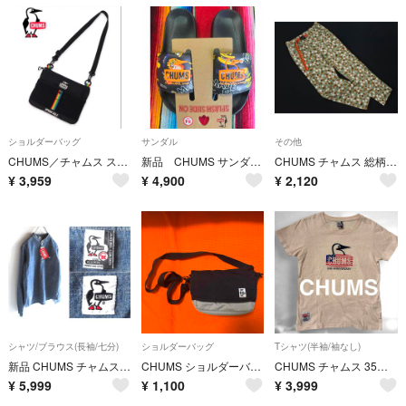
ショルダーバッグ
サンダル
その他
CHUMS／チャムス スプリングデール サコッシュ（ユニセックス）ブラック×レインボー CH60-4103／One Size
新品 CHUMS サンダル ブービー チャムス food 24 レディース
CHUMS チャムス 総柄 イージー パンツ sizeM/グレーｘ緑 ■■ レディース
¥
3,959
¥
4,900
¥
2,120
シャツ/ブラウス(長袖/七分)
ショルダーバッグ
Tシャツ(半袖/袖なし)
新品 CHUMS チャムス Hurricane Shirt ロゴワッペン コットンシャンブレー プルオーバー ハリケーンシャツ M
CHUMS ショルダーバッグ CH60-3608
CHUMS チャムス 35周年記念限定Tシャツ レディースMサイズ ベージュ
¥
5,999
¥
1,100
¥
3,999