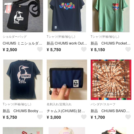
ショルダーバッグ
Tシャツ(半袖/袖なし)
Tシャツ(半袖/袖なし)
CHUMS ミニショルダー CH60-3858 BK 未使用 スマホ 貴重品入
新品 CHUMS work Out Tシャツ チャムス レディース
新品 CHUMS Pocket Tシャツ チャムス bam
¥
2,500
¥
5,750
¥
5,150
Tシャツ(半袖/袖なし)
名刺入れ/定期入れ
バンダナ/スカーフ
新品 CHUMS Booby Logo Tシャツ ドライ チャムス レディースb
チャムス(CHUMS) 財布 リサイクルカードウォレット Recycle Card Wallet CH60-3571
新品 CHUMS BANDANA チャムス バンダナ メンズ レディース
¥
5,750
¥
3,000
¥
1,700