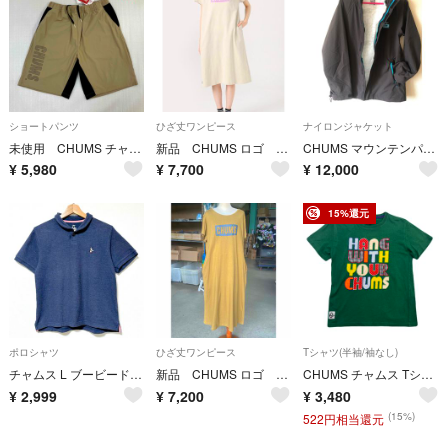
ショートパンツ
ひざ丈ワンピース
ナイロンジャケット
未使用 CHUMS チャムス エアトレイルストレッチショーツ レディース M
新品 CHUMS ロゴ ワンピース チャムス gra レディース
CHUMS マウンテンパーカー 黒
¥
5,980
¥
7,700
¥
12,000
15%還元
ポロシャツ
ひざ丈ワンピース
Tシャツ(半袖/袖なし)
チャムス L ブービードライショールポロシャツ 半袖カットソー ネイビー 紺
新品 CHUMS ロゴ ワンピース チャムス レディース
CHUMS チャムス Tシャツ 半袖 レディース XS グリーン パッチワーク アップリケ 竹繊維混 やわらかい肌触り 可愛い
¥
2,999
¥
7,200
¥
3,480
(15%)
522円相当還元