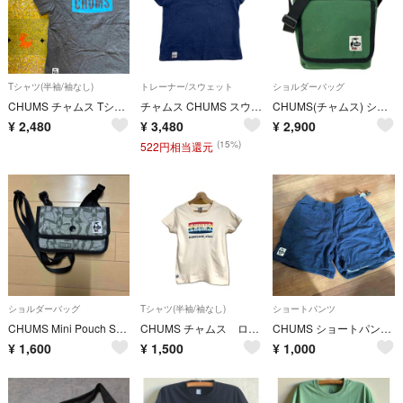
Tシャツ(半袖/袖なし)
トレーナー/スウェット
ショルダーバッグ
CHUMS チャムス Tシャツ アウトドア キャンプ
チャムス CHUMS スウェット 半袖 レディース L ネイビー コットン100％ 胸ポケット ボックスロゴ ボックスシルエット アウトドア CH10-1198
CHUMS(チャムス) ショルダーバッグ - グリーン 斜めがけ
¥
2,480
¥
3,480
¥
2,900
(15%)
522円相当還元
ショルダーバッグ
Tシャツ(半袖/袖なし)
ショートパンツ
CHUMS Mini Pouch Sweat チャムス ショルダー スウェット バッグ
CHUMS チャムス ロゴプリント 半袖Tシャツ ベージュオートミール アウトドア レディース セレクト 古着
CHUMS ショートパンツ サイズL
¥
1,600
¥
1,500
¥
1,000