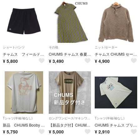
ショートパンツ
その他
ニット/セーター
チャムス フィールドショーツ women's M
CHUMS チャムス 春夏★ 半袖 鹿の子 ボーダー ロゴ刺繍 ポロシャツ ワンピース Sz.M レディース
チャムス CHUMS セーター M 灰色 グレー ショールカラー 長袖
¥
5,800
¥
3,490
¥
4,900
Tシャツ(半袖/袖なし)
ロングワンピース/マキシワンピース
Tシャツ(半袖/袖なし)
新品 CHUMS Booby Logo Tシャツ ドライ チャムス レディース
【新品タグ付】CHUMS チャムス Tシャツワンピース ベージュ M
CHUMS チャムス プリント Tシャツ sizeL/ベージュ ■◆ レディース
¥
5,750
¥
5,000
¥
2,910