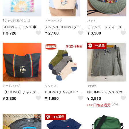
Tシャツ(半袖/袖なし)
トートバッグ
ハット
CHUMS / チャムス ◆Tシャツ/オーバーサイズ/タイダイ/オレンジ/S/タグ付き CH01-2355-Z077-03 【レディース/ガールズ/LADY/女性/婦人】 レディースファッション【中古】 [0220563102]
チャムス CHUMS ブービーミニキャンバストート Booby Mini Canvas Tote CH60-3190 Z213
チャムス レディースハット 帽子 アウトドアハット
¥
3,720
¥
2,100
¥
3,500
7%還元
トートバッグ
ソックス
その他
【CHUMS】チャムス ナイロントートバッグ ブラック レインボー A4 黒
CHUMS チャムス 3Pブービーチャムスアンクルソックス 22-24cm 靴下
CHUMS チャムス スウェットスカート ミニ丈 リブウエスト ドローコード ワンポイントロゴ アウトドア ナチュラル カジュアル グレー サイズ M E828
¥
2,800
¥
1,980
¥
2,910
(7%)
203円相当還元
15%還元