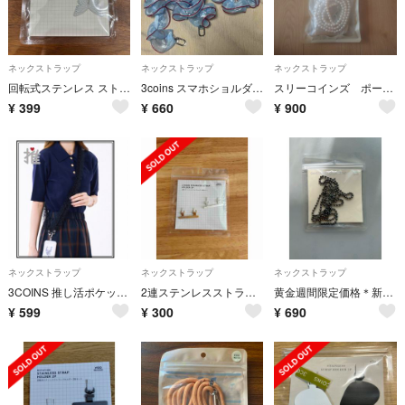
ネックストラップ
ネックストラップ
ネックストラップ
回転式ステンレス ストラップホルダー バタフライ スタホホルダー ショルダー
3coins スマホショルダーストラップ
スリーコインズ ポーチ付き防滴スマホケース
¥
399
¥
660
¥
900
ネックストラップ
ネックストラップ
ネックストラップ
3COINS 推し活ポケット付きチョールストラップ 黒
2連ステンレスストラップホルダー2枚セット スリーコインズ
黄金週間限定価格＊新品未使用＊3COINS＊ カメラ用ポールチェーンストラップ
¥
599
¥
300
¥
690