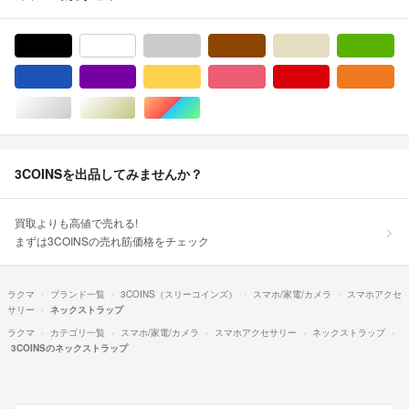
ブラック/黒色系
ホワイト/白色系
グレー/灰色系
ブラウン/茶色系
ベージュ系
グ
ブルー・ネイビー/青色系
パープル/紫色系
イエロー/黄色系
ピンク/桃色系
レッド/赤色系
オ
シルバー/銀色系
ゴールド/金色系
マルチカラー
3COINSを出品してみませんか？
買取よりも高値で売れる!
まずは3COINSの売れ筋価格をチェック
ラクマ
ブランド一覧
3COINS（スリーコインズ）
スマホ/家電/カメラ
スマホアクセ
サリー
ネックストラップ
ラクマ
カテゴリ一覧
スマホ/家電/カメラ
スマホアクセサリー
ネックストラップ
3COINSのネックストラップ