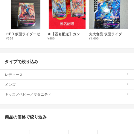
✩PR 仮面ライダーゼッツ ガンバレジェンズカード
🍀【匿名配送】ガンバレジェンズ PR 丸大食品 ガッチャード アッパレ アント
丸大食品 仮面ライダーガッチャードソーセージ 箔押しプラチナガッチャード
¥655
¥880
¥1,600
タイプで絞り込み
レディース
メンズ
キッズ／ベビー／マタニティ
商品の価格で絞り込み