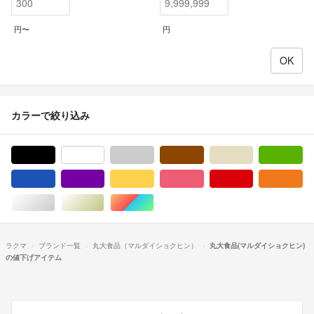
円〜
円
カラーで絞り込み
ブラック/黒色系
ホワイト/白色系
グレー/灰色系
ブラウン/茶色系
ベージュ系
グ
ブルー・ネイビー/青色系
パープル/紫色系
イエロー/黄色系
ピンク/桃色系
レッド/赤色系
オ
シルバー/銀色系
ゴールド/金色系
マルチカラー
ラクマ
ブランド一覧
丸大食品（マルダイショクヒン）
丸大食品(マルダイショクヒン)
の値下げアイテム