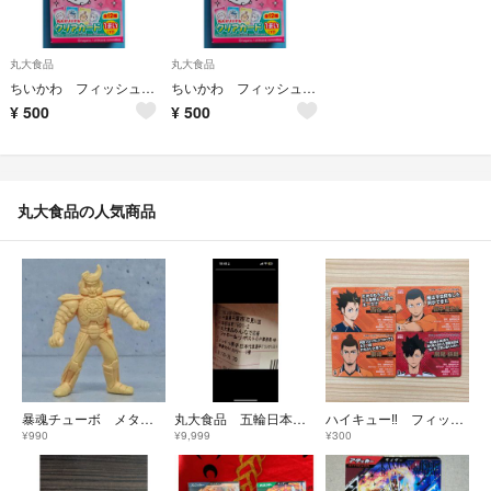
丸大食品
丸大食品
ちいかわ フィッシュソーセージ クリアカード★あのこ(キメラ)
ちいかわ フィッシュソーセージ クリアカード★モモンガ
¥
500
¥
500
丸大食品の人気商品
暴魂チューボ メタルダーソーセージ
丸大食品 五輪日本代表タペストリー 選手は未開封なので不明。
ハイキュー‼︎ フィッシュソーセージ 丸大オリジナルキャラカード 4枚セット
¥990
¥9,999
¥300