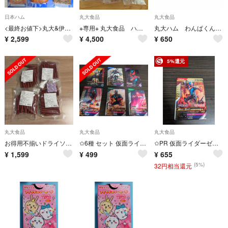
日本ハム
丸大食品
丸大食品
<最終お値下>丸大&伊藤&日本ハム(贈答用2箱)6個
※専用※ 丸大食品 ハム詰合せ 6点
丸大ハム わんぱくん エコレジバッグ 2個セット
¥
2,599
¥
4,500
¥
650
5%還元
丸大食品
丸大食品
丸大食品
お得用不揃いドライソーセージ（ブロック）200g×4袋セット
✩6種 セット 仮面ライダーゼッツ ガンバレジェンズカード
✩PR 仮面ライダーゼッツ ガンバレジェンズカード
¥
1,599
¥
499
¥
655
(5%)
32円相当還元