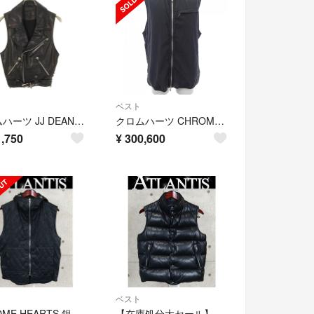
ベスト
クロムハーツ JJ DEAN/JJディーン ダガージップライダースレザーベスト メンズ S
クロムハーツ CHROME HEARTS 2216-304-8930 ベスト
,750
¥
300,600
ベスト
CHROME HEARTS 銀座店 クロムハーツ キルティング カーフレザー ダブルジップ ベスト メンズ シルバー size:M 黒 99134
【在庫処分大セール】 CHROME HEARTS 新宿店 クロムハーツ STIFF レザー ベスト クロスボタン メンズ size:XS 黒 30356