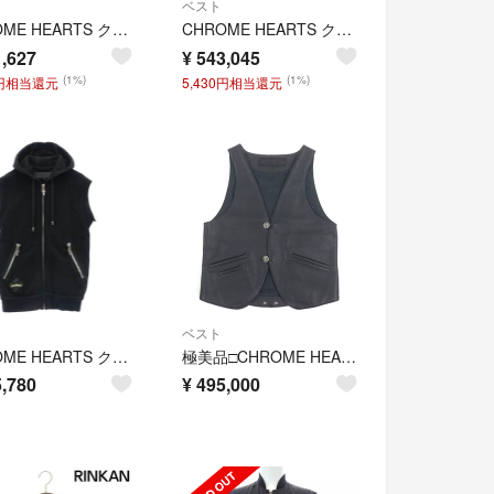
ベスト
CHROME HEARTS クロムハーツ 6B FRNT ZIP サイドレースアップダガージップアップレザーベスト
CHROME HEARTS クロムハーツ 6B L LNG BCK 6クロスボール クロスボールボタン ダガージップ レザーベスト ブラック
,627
¥
543,045
(1%)
(1%)
6円相当還元
5,430円相当還元
ベスト
CHROME HEARTS クロムハーツ（原本無） LI'L PUDGE SS プラスレザーパッチ ダガージップ ノースリーブ パーカー フーディー ブラック系 M【中古】
極美品□CHROME HEARTS クロムハーツ クラシック 2B クロスボールボタン スクロールラベル レザーベスト ブラック S USA製 正規品 メンズ
,780
¥
495,000