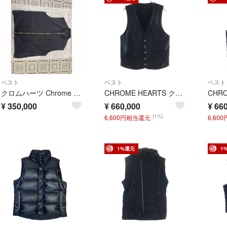
ベスト
ベスト
ベスト
クロムハーツ Chrome Hearts サイズＭ. シルクジップアップベスト
CHROME HEARTS クロムハーツ 5BTN VEST 5ボタンレザーベスト ブラック
¥
350,000
¥
660,000
¥
660
(1%)
6,600円相当還元
6,60
1%還元
1