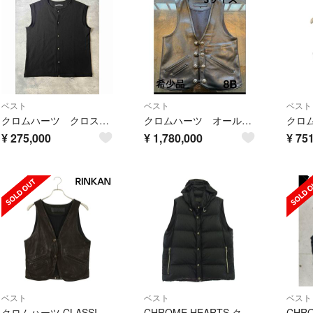
ベスト
ベスト
ベスト
クロムハーツ クロスボールボタンカシミアニットベスト
クロムハーツ オールドオールレザー ジレベスト8B L LNG BCK超超希少品
¥
275,000
¥
1,780,000
¥
751
ベスト
ベスト
ベスト
クロムハーツ CLASSIC 2B LTHR クロスボールボタンデストロイレザーベスト メンズ
CHROME HEARTS クロムハーツ（原本無） 国内正規品 STIFF VEST スティッフ CHプラス総柄 クロスボール ナイロン ダウンベスト【中古】