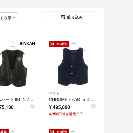
絞り込み
ッド表示
1%還元
ベスト
クロムハーツ 6BTN ZIP FRNT VEST MATTY BOYペイントクロスボールボタンレザーベスト メンズ L
CHROME HEARTS クロムハーツ CLASSIC 2B SUD クロスボタンレザーベスト
75,130
¥
495,000
(1%)
4,950円相当還元
%還元
1%還元