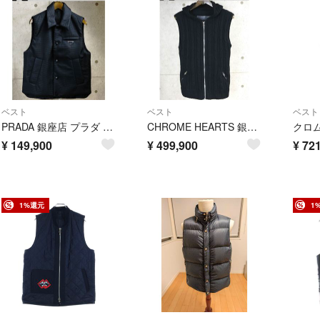
ベスト
ベスト
ベスト
PRADA 銀座店 プラダ トライアングルロゴ ナイロン パテッド ベスト メンズ size:46 黒 103580
CHROME HEARTS 銀座店 クロムハーツ ダガージップ フード ニット ベスト メンズ SV925 size:ML 黒 103536
¥
149,900
¥
499,900
¥
721
1%還元
1