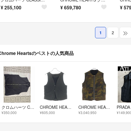
¥
255,100
¥
659,780
¥
579
1
2
Chrome Heartsのベストの人気商品
クロムハーツ Chrome Hearts サイズＭ. シルクジップアップベスト
CHROME HEARTS クロムハーツ CLASSIC 2B クラッシック 2B スエードレザー ベスト
CHROME HEARTS クロムハーツ PAPA CROSS PATCH LEATHER QUILTED VEST パパ クロスパッチ レザーベスト カモフラ
¥350,000
¥605,000
¥3,040,950
¥149,90