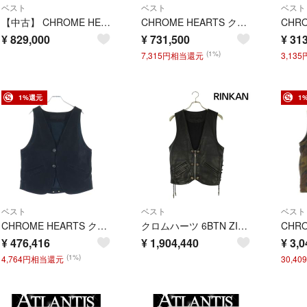
ベスト
ベスト
ベスト
【中古】 CHROME HEARTS クロムハーツ STIFF VEST スティッフ ベスト SV925 ダガージップ ナイロン ダウンベスト クロスボール スクロールラベル メンズ レディース 25038446 AO
CHROME HEARTS クロムハーツ ナイロン ダガージップ ガンスリンガー フーデッドベスト ライダース パーカー ブラック
¥
829,000
¥
731,500
¥
313
(1%)
7,315円相当還元
3,13
1%還元
1
ベスト
ベスト
ベスト
CHROME HEARTS クロムハーツ CLASSIC 2B DSTRY クラシック 2B デストロイ レザーベスト ブラック
クロムハーツ 6BTN ZIP FRNT VEST ラージCHクロス装飾ボールボタンレザーベスト メンズ XS
¥
476,416
¥
1,904,440
¥
3,0
(1%)
4,764円相当還元
30,4