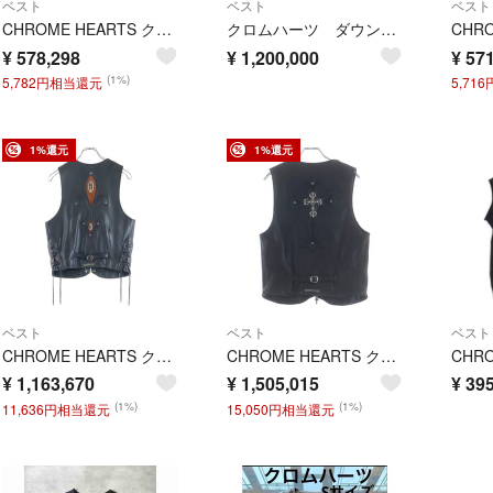
ベスト
ベスト
ベスト
CHROME HEARTS クロムハーツ ×MATTY BOY CHOMPER Leather Patch Nylon Vest チョンパーレザーパッチ ナイロンベスト ブラック
クロムハーツ ダウンベスト STIFF FBRC VJ CHPLS PRNT
¥
578,298
¥
1,200,000
¥
571
(1%)
5,782円相当還元
5,71
1%還元
1%還元
ベスト
ベスト
ベスト
CHROME HEARTS クロムハーツ 6BTN ZIP FRNT CH FLEUR VEST バックCHフレアクロスボールボタンレザーベスト ブラック/ブラウン
CHROME HEARTS クロムハーツ 6BTN ZIP FRNT VEST フィリグリー装飾 クロスボールボタンレザーベスト
¥
1,163,670
¥
1,505,015
¥
395
(1%)
(1%)
11,636円相当還元
15,050円相当還元