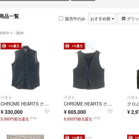
商品一覧
販売中のみ
おすすめ順
グリ
5件中 1 - 36件
1%還元
1%還元
ベスト
ベスト
ベスト
CHROME HEARTS クロムハーツ PUNCHING LTHR CRS BALL パンチングレザー クロスボール ノースリーブシャツ ブラック
CHROME HEARTS クロムハーツ CLASSIC 2B クラッシック 2B スエードレザー ベスト
¥
330,000
¥
605,000
¥
2,9
(1%)
(1%)
3,300円相当還元
6,050円相当還元
1%還元
1