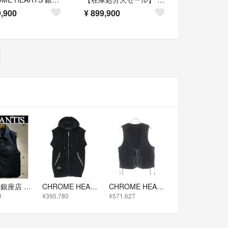
,900
¥
899,900
PRADA 銀座店 プラダ トライアングルロゴ ナイロン パテッド ベスト メンズ size:46 黒 103580
CHROME HEARTS クロムハーツ（原本無） LI'L PUDGE SS プラスレザーパッチ ダガージップ ノースリーブ パーカー フーディー ブラック系 M【中古】
CHROME HEARTS クロムハーツ 6B FRNT ZIP サイドレースアップダガージップアップレザーベスト
0
¥395,780
¥571,627