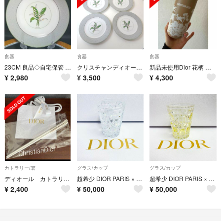
食器
食器
食器
23CM 良品◇自宅保管 クリスチャンディオール ミリラフォーレ プレート
クリスチャンディオール ミリラフォーレ 23㎝ 4枚 皿 WJ187
新品未使用Dior 花柄 箱つき ステンレス水筒 タンブラー
¥
2,980
¥
3,500
¥
4,300
カトラリー/箸
グラス/カップ
グラス/カップ
ディオール カトラリー 箸 ノベルティ カナージュ
超希少 DIOR PARIS × Baccarat クリスタルタンブラー
超希少 DIOR PARIS × Baccarat クリスタルタンブラー
¥
2,400
¥
50,000
¥
50,000