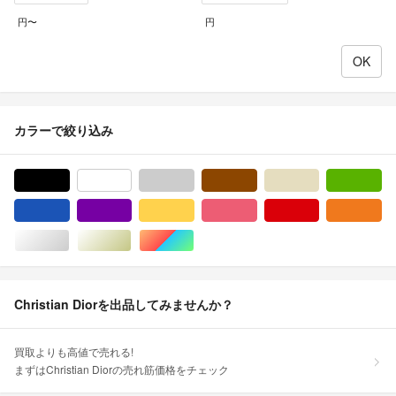
円〜
円
カラーで絞り込み
ブラック/黒色系
ホワイト/白色系
グレー/灰色系
ブラウン/茶色系
ベージュ系
グ
ブルー・ネイビー/青色系
パープル/紫色系
イエロー/黄色系
ピンク/桃色系
レッド/赤色系
オ
シルバー/銀色系
ゴールド/金色系
マルチカラー
Christian Diorを出品してみませんか？
買取よりも高値で売れる!
まずはChristian Diorの売れ筋価格をチェック