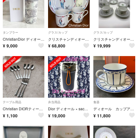
タンブラー
グラス/カップ
グラス/カップ
ChristianDior ディオール ノベルティ タンブラー 水筒 新品未使用
クリスチャンディオール ★フランス革命200周年記念★限定ペアセット
クリスチャンディオール カップ ソーサー ミリラフォーレ すずらん no.200
¥
9,000
¥
68,800
¥
19,999
テーブル用品
弁当用品
食器
Christian DIORティーフォーク&ティースプーン
Dior ディオール × sacai サカイ コラボ ボトルホルダー CDロゴ
ディオール カップアンドソーサー
¥
1,100
¥
19,000
¥
11,800