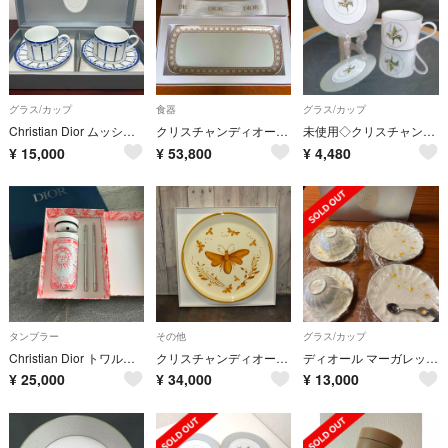
グラス/カップ
食器
グラス/カップ
Christian Dior ムッシュディオール カップ&ソーサー ペア 箱付き
クリスチャンディオール★カナージュ モンテーニュ★サービングディッシュ【希少品】
未使用◇クリスチャンディオール ミリラフォーレ カップ&ソーサーすずらん
¥
15,000
¥
53,800
¥
4,480
タンブラー
その他
グラス/カップ
Christian Dior トワルドジュイ タンブラー
クリスチャンディオール・Bee Tray◇VIP顧客限定ノベルティ・トレイ
ディオール マーガレット カップ ソーサー Dior 未使用
¥
25,000
¥
34,000
¥
13,000