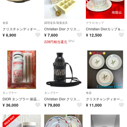
食器
調理道具/製菓道具
グラス/カップ
クリスチャンディオール 山中塗銘々皿５枚揃 食器 黒 ブラック ベージュ
Christian Dior クリスチャンディオール アイススタンプ ノベルティ/2025年顧客限定 ホワイト / 240001209194
Christian Diorカップ＆ソーサー マーガレット 廃盤品 未使用保管品
¥
6,900
¥
7,600
¥
12,500
(3%)
228円相当還元
タンブラー
タンブラー
食器
DIOR タンブラー 保温保冷
Christian Dior クリスチャン ディオール オブリーク ディオールアクア ストラップボトル 500ml 水筒 ステンレス タンブラー ボトルホルダー付き
クリスチャンディオール Christian Dior 皿 すずらん プレート
¥
36,000
¥
79,800
¥
11,000