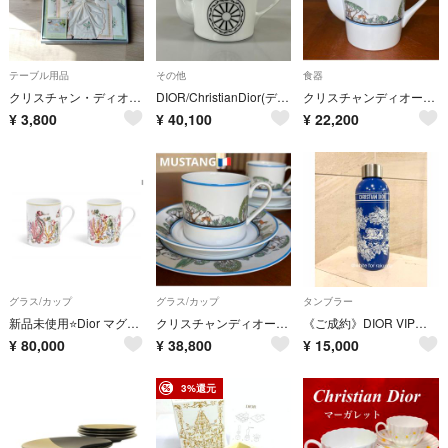
テーブル用品
その他
食器
クリスチャン・ディオールのティータイムセット
DIOR/ChristianDior(ディオール/クリスチャンディオール) 食器新品同様 - 白×黒 ティーポット
クリスチャンディオール★ムスタング★小ぶりのティーポット【レア美品】
¥
3,800
¥
40,100
¥
22,200
グラス/カップ
グラス/カップ
タンブラー
新品未使用⭐️Dior マグカップ2個set
クリスチャンディオール★ムスタング★トリオペア【レア美品】
《ご成約》DIOR VIP顧客ギフト 非売品タンブラー/水筒プレゼント♡ライオン
¥
80,000
¥
38,800
¥
15,000
3%還元