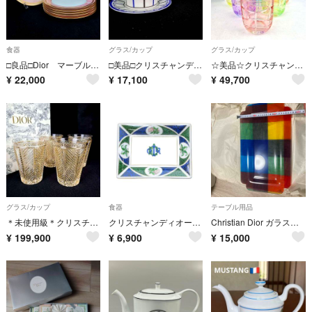
食器
グラス/カップ
グラス/カップ
□良品□Dior マーブルローズ ディナープレート 6枚 大皿 1
□美品□クリスチャンディオール Dior カップ&ソーサー 2客 ペア 1
☆美品☆クリスチャンディオール スモールグラス べっ甲柄 6客 箱つき 3
¥
22,000
¥
17,100
¥
49,700
グラス/カップ
食器
テーブル用品
＊未使用級＊クリスチャンディオール グラス シェブロン 4客 箱つき
クリスチャンディオール Christian Dior 食器 花柄 白 ホワイト
Christian Dior ガラス製 トレイ プレート
¥
199,900
¥
6,900
¥
15,000