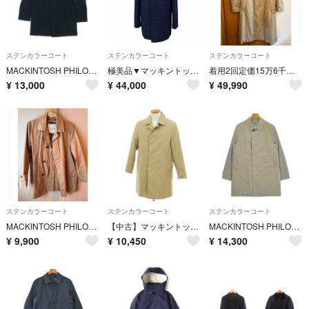
ステンカラーコート
ステンカラーコート
ステンカラーコート
MACKINTOSH PHILOSOPHY ステンカラーコート S 紺 【古着】【中古】【送料無料】
極美品▼マッキントッシュフィロソフィー H1C29-209-28 ショートビーバー ウェリントン ショート カシミヤ混 ステンカラーコート 正規品
着用2回定価15万6千円MackintoshLONDON珍品中綿トレンチコート
¥
13,000
¥
44,000
¥
49,990
ステンカラーコート
ステンカラーコート
ステンカラーコート
MACKINTOSH PHILOSOPHY ステンカラーコート ベージュ
【中古】マッキントッシュフィロソフィー MACKINTOSH PHILOSOPHY TROTTER ポリエステル ステンカラーコート ベージュ【サイズ38】【メンズ】
MACKINTOSH PHILOSOPHY ステンカラーコート M グレー 【古着】【中古】【送料無料】
¥
9,900
¥
10,450
¥
14,300