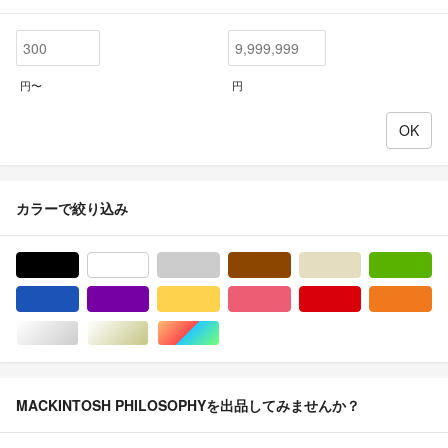
円〜
円
カラーで絞り込み
ブラック/黒色系
ホワイト/白色系
グレー/灰色系
ブラウン/茶色系
ベージュ系
グ
ブルー・ネイビー/青色系
パープル/紫色系
イエロー/黄色系
ピンク/桃色系
レッド/赤色系
オ
シルバー/銀色系
ゴールド/金色系
マルチカラー
MACKINTOSH PHILOSOPHYを出品してみませんか？