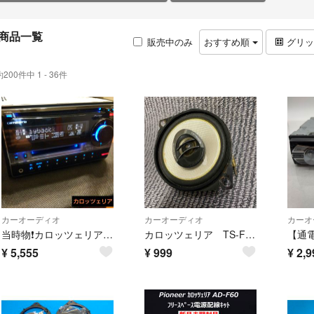
商品一覧
販売中のみ
おすすめ順
グリ
約200件中 1 - 36件
カーオーディオ
カーオーディオ
カーオ
当時物❗カロッツェリア パイオニア 最終型2din ピアノブラック イコライザーグライコ CD MD ジャンク扱い
カロッツェリア TS-F1000 1個のみ
¥
5,555
¥
999
¥
2,9