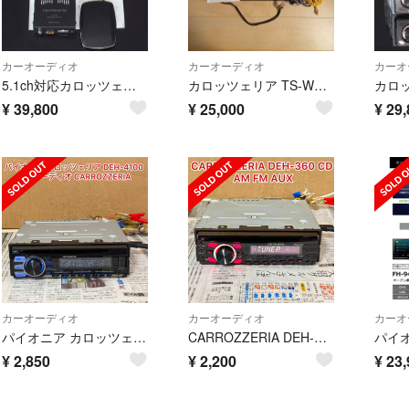
カーオーディオ
カーオーディオ
カーオ
5.1ch対応カロッツェリアTS-CH700A薄型パワードAVセンタースピーカー
カロッツェリア TS-WH1000A パワードサブウーファー
¥
39,800
¥
25,000
¥
29,
カーオーディオ
カーオーディオ
カーオ
パイオニア カロッツェリア DEH-4100 カーオーディオ (A)
CARROZZERIA DEH-360 CD AM FM AUX ))))
¥
2,850
¥
2,200
¥
23,