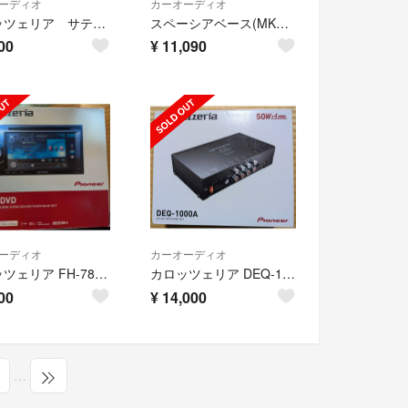
ーディオ
カーオーディオ
カロッツェリア サテライトスピーカー ts-stx99
スペーシアベース(MK33V)社外パイオニア Fスピーカー[純正取付解説図]
00
¥
11,090
ーディオ
カーオーディオ
カロッツェリア FH-780DVD 中古品
カロッツェリア DEQ-1000A デジタルプロセッサー 中古品
00
¥
14,000
…