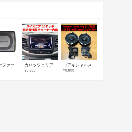
サブウーファー TS-WX120A カロッツェリア
カロッツェリア 2DINデッキ CDデッキ チューナー内蔵 CDプレイヤー
コアキシャルスピーカー 10cm カロッツェリア 2way スピーカー ハイレゾ
¥6,800
¥9,800