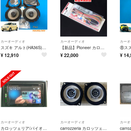
カーオーディオ
カーオーディオ
カーオ
スズキ アルト(HA36S)社外リヤ/フロントスピーカー2WAY新品
【新品】Pioneer カロッツェリア フリースペース電源配線キットAD-F60
¥
12,910
¥
22,000
¥
14,
カーオーディオ
カーオーディオ
カーオ
カロッツェリア/パイオニアFH-6500DVD 作動済、不具合無し
carrozzeria カロッツェリア Pioneer TS-F10