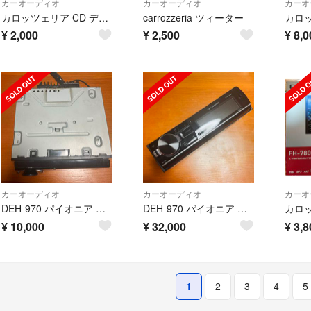
カーオーディオ
カーオーディオ
カーオ
カロッツェリア CD デッキ プレイヤ DEH-380 中古品
carrozzeria ツィーター
¥
2,000
¥
2,500
¥
8,0
カーオーディオ
カーオーディオ
カーオ
DEH-970 パイオニア CD/Bluetooth/USB/SD/ ジャンク
DEH-970 パイオニア CD/Bluetooth/USB/SD/チューナー・
¥
10,000
¥
32,000
¥
3,8
1
2
3
4
5