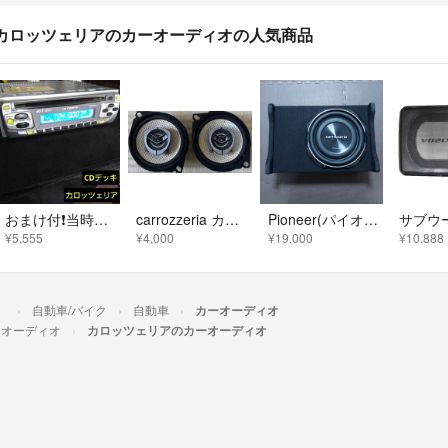
カロッツェリアのカーオーディオの人気商品
おまけ付❗当時物良品❗カロッツェリア シンプルデザイン 1dinCDデッキ MOSFETアンプ搭載 高音質 重低音サウンド
carrozzeria カロッツェリア Pioneer TS-F10
Pioneer(パイオニア)カロッツェリア25cmサブウーファー
¥5,555
¥4,000
¥19,000
¥10,888
）
自動車/バイク
自動車
カーオーディオ
ーオーディオ
カロッツェリアのカーオーディオ