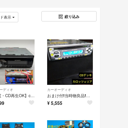
絞り込み
ッド表示
ーディオ
カーオーディオ
【通電・CD再生OK】carrozzeria/カロッツェリア（パイオニア） 1DIN CD/USB/チューナーメインユニット DEH-480（電源ハーネス付）
おまけ付❗当時物良品❗カロッツェリア シンプルデザイン 1dinCDデッキ MOSFETアンプ搭載 高音質 重低音サウンド
99
¥
5,555