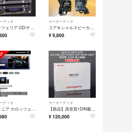
ーディオ
カーオーディオ
カロッツェリア CD/チューナー・WMA/MP3対応メインユニット DEH-P7
コアキシャルスピーカー 10cm カロッツェリア 2way スピーカー ハイレゾ
800
¥
9,800
ーディオ
カーオーディオ
パイオニア カロッツェリア AVメインユニット FH-9400DVS 超美品
【新品】高音質1DIN最上級機 カロッツェリア DEH-970 オートTA&EQ
980
¥
120,000