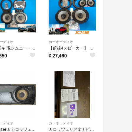
ーディオ
カーオーディオ
⑧スズキ 現ジムニー・シエラ 社外Rスピーカー+ブラケットセット 新品送料込
【前後4スピーカー】 現ジムニーノマド 社外F/Rスピーカーセット 新品
550
¥
27,460
ーディオ
カーオーディオ
carrozzeria カロッツェリア Pioneer TS-WX99A
カロッツェリア楽ナビ用ネットワーク更新用UIMカード