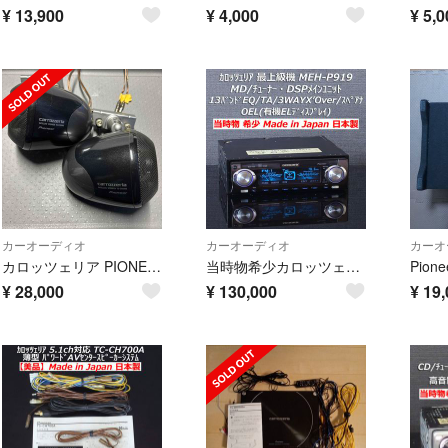
¥
13,900
¥
4,000
¥
5,0
カーオーディオ
カーオーディオ
カーオ
カロッツェリア PIONEER TS-STX900 サテライトスピーカー
当時物希少カロッツェリアMEH-P919 EQ/TA/スペアナ/MDLP/OEL
¥
28,000
¥
130,000
¥
19,