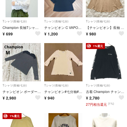
Tシャツ(長袖/七分)
Tシャツ(長袖/七分)
Tシャツ(長袖/七分)
Champion 長袖Tシャツ ロンT ホワイト Sサイズ
チャンピオン C VAPOR ロングスリーブTシャツ
【チャンピオン】長袖 フレア袖カットソー ボートネック(M)ロゴワッペン 無地
¥
699
¥
1,200
¥
980
1%還元
Tシャツ(長袖/七分)
Tシャツ(長袖/七分)
Tシャツ(長袖/七分)
チャンピオン ボーダー 長袖 カットソー M ダークグレー コットン 刺繍ロゴ
チャンピオン#七分袖#サーマル#レディースL
古着 Champion チャンピオン コットン RODEO CROWNS ロデオクラウンズ コラボ ロゴプリント 長袖 Tシャツ L ブラック レディース
¥
2,980
¥
940
¥
2,780
(1%)
27円相当還元
1%還元