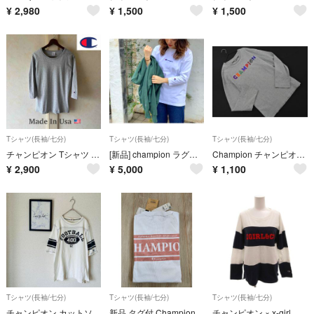
¥
2,980
¥
1,500
¥
1,500
Tシャツ(長袖/七分)
Tシャツ(長袖/七分)
Tシャツ(長袖/七分)
チャンピオン Tシャツ 七分袖 T1011 フットボール Mサイズ
[新品] champion ラグランTシャツ ※タグなし
Champion チャンピオン ロゴ 刺繍 長袖 Tシャツ sizeM/グレー ■◇ レディース
¥
2,900
¥
5,000
¥
1,100
Tシャツ(長袖/七分)
Tシャツ(長袖/七分)
Tシャツ(長袖/七分)
チャンピオン カットソー Ｔシャツ LL / 5分袖 ホワイト フットボール
新品.タグ付 Champion Right-on ロンT Lサイズ
チャンピオン × x-girl Ｔシャツ ロンT ボーダー 長袖 S 白 紺