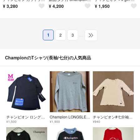
¥
3,280
¥
4,200
¥
1,950
1
2
3
…
ChampionのTシャツ(長袖/七分)の人気商品
チャンピオン ロングスリーブ M 黒 ブラック ロンT 長袖 カットソー
Champion LONGSLEEVE T-SHIRTS
チャンピオン#七分袖#サーマル#レディースL
¥1,500
¥1,900
¥940