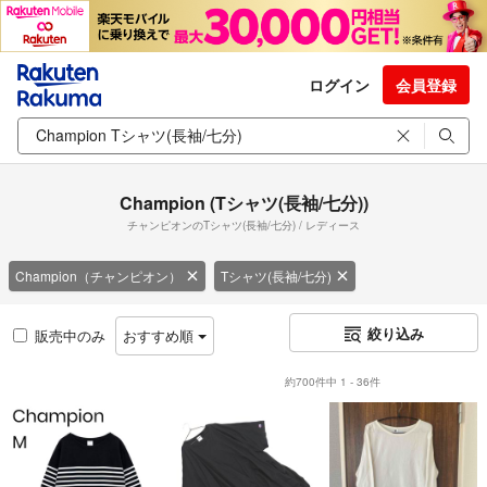
ログイン
会員登録
Champion (Tシャツ(長袖/七分))
チャンピオンのTシャツ(長袖/七分) / レディース
Champion（チャンピオン）
Tシャツ(長袖/七分)
絞り込み
販売中のみ
おすすめ順
約700件中 1 - 36件