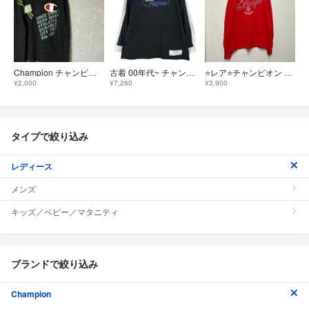
Champion チャンピオン 長袖 スウェットシャツ プリントロゴ M
古着 00年代~ チャンピオン Champion AUTHENTIC ATHLETIC APPAREL ロングTシャツ ロンT レディースM相当/eaa620571
⭐️レア⭐️チャンピオン 【M】 ロンT クルーネック プリントビッグサイズ
¥2,000
¥7,260
¥3,900
タイプで絞り込み
レディース
メンズ
キッズ／ベビー／マタニティ
ブランドで絞り込み
Champion