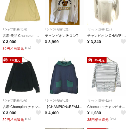
Tシャツ(長袖/七分)
Tシャツ(長袖/七分)
Tシャツ(長袖/七分)
古着 美品 Champion チャンピオン 長袖 ロングスリーブ Tシャツ M ベージュ レディース
チャンピオン🌟ロンT
チャンピオン CHAMPION Tシャツ カットソー Uネック 長袖 S
¥
3,000
¥
3,999
¥
3,340
(1%)
30円相当還元
1%還元
3%還元
Tシャツ(長袖/七分)
Tシャツ(長袖/七分)
Tシャツ(長袖/七分)
古着 Champion チャンピオン ワンポイントロゴ 長袖 Tシャツ F ブラック ロンT レディース
【CHAMPION×BEAMSBOY】別注 CWSA404 2トーン パーカー長袖Tシャツ
Champion チャンピオン ボーダーロングスリーブTシャツ ボートネックM
¥
3,000
¥
4,400
¥
1,280
(1%)
(3%)
30円相当還元
38円相当還元