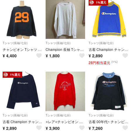
1%還元
Tシャツ(長袖/七分)
Tシャツ(長袖/七分)
Tシャツ(長袖/七分)
チャンピオン Tシャツ 長袖 カットソー プリント ネイビー M 260604E
Champion 長袖 Tシャツ ホワイト Sサイズ
古着 Champion チャンピオン ブランドロゴ 長袖 Tシャツ M ブルー ロンT レディース
¥
4,400
¥
1,800
¥
2,890
(1%)
28円相当還元
1%還元
Tシャツ(長袖/七分)
Tシャツ(長袖/七分)
Tシャツ(長袖/七分)
古着 Champion チャンピオン 長袖 Tシャツ M ネイビー ロンT レディース
⭐️レア⭐️チャンピオン 【M】 ロンT クルーネック プリントビッグサイズ
古着 00年代~ チャンピオン Champion AUTHENTIC ATHLETIC APPAREL ロングTシャツ ロンT レディースM相当/eaa620571
¥
2,890
¥
3,900
¥
7,260