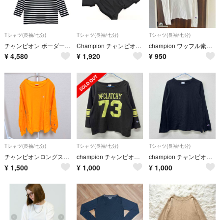
Tシャツ(長袖/七分)
Tシャツ(長袖/七分)
Tシャツ(長袖/七分)
チャンピオン ボーダー長袖Tシャツ M ブラック カジュアル 2086
Champion チャンピオン ワッペン ワイド幅 Tシャツ sizeM/黒 ■◆ レディース
champion ワッフル素材 ロンT
¥
4,580
¥
1,920
¥
950
Tシャツ(長袖/七分)
Tシャツ(長袖/七分)
Tシャツ(長袖/七分)
チャンピオンロングスリーブ
champion チャンピオン 七分袖Tシャツ カットソー トップス チャコール系 M い63
champion チャンピオン 長袖Tシャツ ロンT ブラック M か53
¥
1,500
¥
1,000
¥
1,000