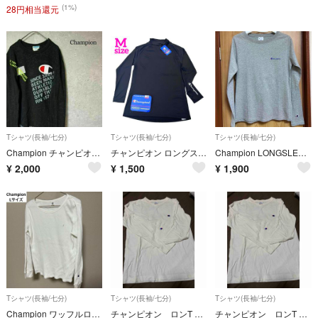
(1%)
28円相当還元
Tシャツ(長袖/七分)
Tシャツ(長袖/七分)
Tシャツ(長袖/七分)
Champion チャンピオン 長袖 スウェットシャツ プリントロゴ M
チャンピオン ロングスリーブ M 黒 ブラック ロンT 長袖 カットソー
Champion LONGSLEEVE T-SHIRTS
¥
2,000
¥
1,500
¥
1,900
Tシャツ(長袖/七分)
Tシャツ(長袖/七分)
Tシャツ(長袖/七分)
Champion ワッフルロンT 長袖カットソー ホワイト レディースL
チャンピオン ロンT 男女兼用 長袖 白 Mサイズ
チャンピオン ロンT 男女兼用 長袖 白 Mサイズ