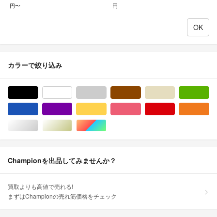
円〜
円
カラーで絞り込み
ブラック/黒色系
ホワイト/白色系
グレー/灰色系
ブラウン/茶色系
ベージュ系
グ
ブルー・ネイビー/青色系
パープル/紫色系
イエロー/黄色系
ピンク/桃色系
レッド/赤色系
オ
シルバー/銀色系
ゴールド/金色系
マルチカラー
Championを出品してみませんか？
買取よりも高値で売れる!
まずはChampionの売れ筋価格をチェック