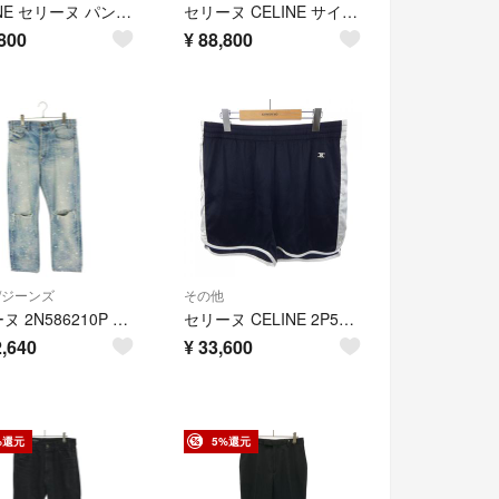
CELINE セリーヌ パンツ サイドボタン
セリーヌ CELINE サイドボタン パンツ 衣料品 ボトムス ポリエステル メンズ イエロー系 / ブラック系 【中古】
800
¥
88,800
/ジーンズ
その他
セリーヌ 2N586210P カートディストレストブリーチジーンズデニムパンツ メンズ 30
セリーヌ CELINE 2P532164I ショートパンツ
,640
¥
33,600
%還元
5%還元