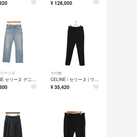
820
¥
128,050
/ジーンズ
その他
CELINE セリーヌ デニムパンツ S 青 【古着】【中古】【送料無料】
CELINE / セリーヌ | ウール ストライプ スラックス | 44 | ブラック | メンズ
300
¥
35,420