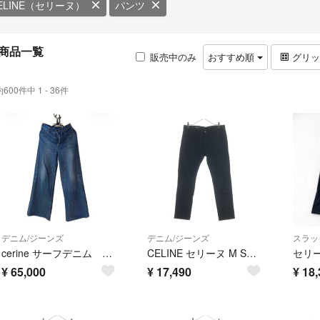
ELINE（セリーヌ）
パンツ
商品一覧
販売中のみ
おすすめ順
グリ
約600件中 1 - 36件
デニム/ジーンズ
デニム/ジーンズ
スラッ
cerine サーフデニム 28 ブルー
CELINE セリーヌ M SK 003 エディ期 ストレッチスリムスキニーデニムパンツ ブラック 2N020786D
¥
65,000
¥
17,490
¥
18,