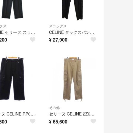
クス
スラックス
CELINE セリーヌ スラックス S グレー 【古着】【中古】【送料無料】
CELINE タックスパンツ スラックス 側章 サイドストライプ 46 ブラック
200
¥
27,900
その他
セリーヌ CELINE RP046403E パンツ
セリーヌ CELINE 2Z603219I パンツ
600
¥
65,600