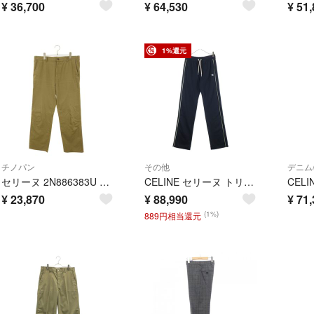
¥
36,700
¥
64,530
¥
51,
1%還元
チノパン
その他
デニム
セリーヌ 2N886383U コットンチノロングパンツ メンズ 29
CELINE セリーヌ トリオンフ ダブルフェイス ジョガートラックパンツ ブラック 2Z555021W.38AW
¥
23,870
¥
88,990
¥
71,
(1%)
889円相当還元