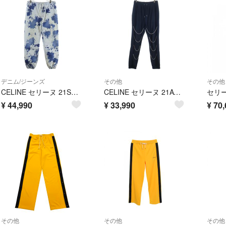
デニム/ジーンズ
その他
その他
CELINE セリーヌ 21SS Bleach Jogger Denim Pants ブリーチ ジョガー デニムパンツ ホワイト/インディゴ 2N394651M
CELINE セリーヌ 21AW CHAINS TRACK PANTS IN COTTON FLEECE コットンフリース チェーン ジョガーパンツ スウェットパンツ 2Z108052H ブラック
¥
44,990
¥
33,990
¥
70,
その他
その他
その他