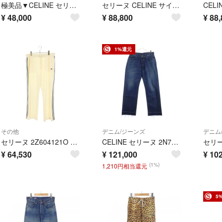
極美品▼CELINE セリーヌ 2Z223121O Jersey Double Face Jogging Pants ロゴ トラックパンツ イエロー L イタリア製 正規品 メンズ
セリーヌ CELINE サイドボタン パンツ 衣料品 ボトムス ポリエステル メンズ イエロー系 / ブラック系 【中古】
¥
48,000
¥
88,800
¥
88,
1%還元
その他
デニム/ジーンズ
デニム
セリーヌ 2Z604121O サイドライントリオンフフレアトラックロングパンツ メンズ XL
CELINE セリーヌ 2N785787D ウェスリー ジーンズデニムパンツ
¥
64,530
¥
121,000
¥
102
(1%)
1,210円相当還元
5