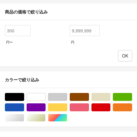
商品の価格で絞り込み
円〜
円
カラーで絞り込み
ブラック/黒色系
ホワイト/白色系
グレー/灰色系
ブラウン/茶色系
ベージュ系
グ
ブルー・ネイビー/青色系
パープル/紫色系
イエロー/黄色系
ピンク/桃色系
レッド/赤色系
オ
シルバー/銀色系
ゴールド/金色系
マルチカラー