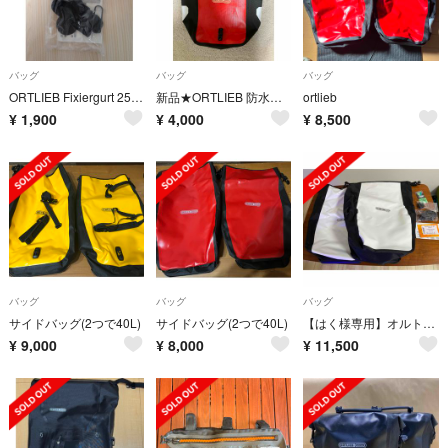
バッグ
バッグ
バッグ
ORTLIEB Fixiergurt 25mm Zip-City
新品★ORTLIEB 防水バッグ 大容量 レッド/ブラック
ortlieb
¥
1,900
¥
4,000
¥
8,500
バッグ
バッグ
バッグ
サイドバッグ(2つで40L)
サイドバッグ(2つで40L)
【はく様専用】オルトリーブ バックローラー シティ サイドバッグ ホワイト
¥
9,000
¥
8,000
¥
11,500