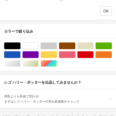
カラーで絞り込み
ブラック/黒色系
ホワイト/白色系
グレー/灰色系
ブラウン/茶色系
ベージュ系
グ
ブルー・ネイビー/青色系
パープル/紫色系
イエロー/黄色系
ピンク/桃色系
レッド/赤色系
オ
シルバー/銀色系
ゴールド/金色系
マルチカラー
レゴ ハリー・ポッターを出品してみませんか？
買取よりも高値で売れる!
まずはレゴ ハリー・ポッターの売れ筋価格をチェック