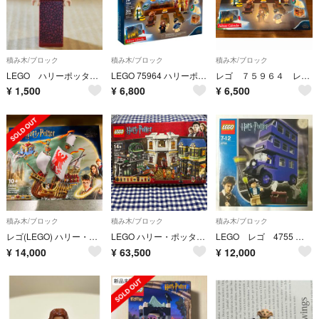
積み木/ブロック
積み木/ブロック
積み木/ブロック
LEGO ハリーポッター ミニフィグ マダム マクシーム
LEGO 75964 ハリーポッター アドベントカレンダー
レゴ ７５９６４ レゴ ハリー・ポッター アドベントカレンダー
¥
1,500
¥
6,800
¥
6,500
積み木/ブロック
積み木/ブロック
積み木/ブロック
レゴ(LEGO) ハリー・ポッター 三大魔法学校対抗試合 到着 76440(1個
LEGO ハリー・ポッター ダイアゴン横丁 未開封 箱状態🔺
LEGO レゴ 4755 ハリー・ポッター
¥
14,000
¥
63,500
¥
12,000