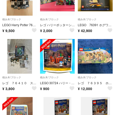
積み木/ブロック
積み木/ブロック
積み木/ブロック
LEGO Harry Potter 76408 グリモールドプレイス 正規
レゴ ハリーポッターシリーズ アラゴグの棲み処(1セット)
LEGO 76391 ホグワーツアイコン コレクターズエディション
¥
9,500
¥
2,000
¥
42,900
積み木/ブロック
積み木/ブロック
積み木/ブロック
レゴ ７６４１０ スリザリン寮の紋章
LEGO 30724 ハリー・ポッター ダンブルドアの校長室 42pcs
レゴ ７６３９５ ホグワーツ：はじめての飛行レッスン
¥
3,800
¥
900
¥
12,000