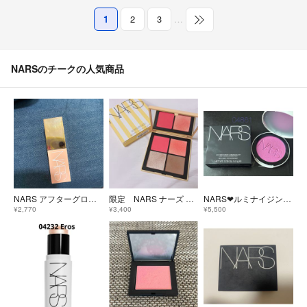
1
2
3
…
NARSのチークの人気商品
NARS アフターグローリキッドブラッシュ オーガズム 02799
限定 NARS ナーズ ホットエスケープチークパレットⅡ
NARS❤︎ルミナイジングブラッシュ❤︎04861❤︎
¥2,770
¥3,400
¥5,500