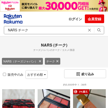
ログイン
会員登録
NARS (チーク)
ナーズジャパンのチーク / コスメ/美容
NARS（ナーズジャパン）
チーク
絞り込み
販売中のみ
おすすめ順
約5,000件中 1 - 36件
3%還元