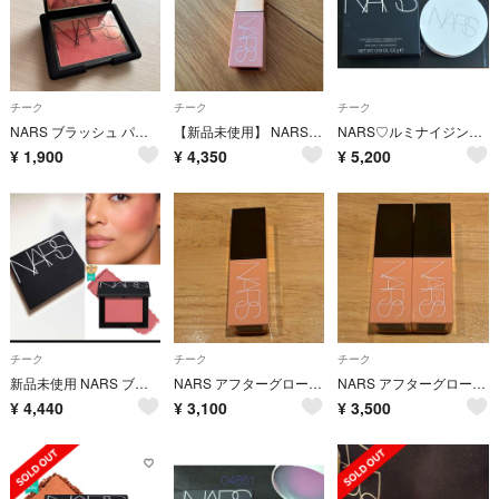
チーク
チーク
チーク
NARS ブラッシュ パウダーチーク 4013 4.8g
【新品未使用】 NARS ナーズ アフターグロー リキッド ブラッシュ 02801 DOLCE VITA
NARS♡ルミナイジングブラッシュ 4859♡LUCKY LOVE♡
¥
1,900
¥
4,350
¥
5,200
チーク
チーク
チーク
新品未使用 NARS ブラッシュ N 901 AMOUR 4.8g
NARS アフターグロー リキッドブラッシュ 02800
NARS アフターグロー リキッドブラッシュ 02802 WANDERLUST
¥
4,440
¥
3,100
¥
3,500