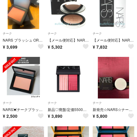
チーク
チーク
チーク
NARS ブラッシュ ORGASM パウダーチーク
【メール便対応】NARS ライトリフレクティング ルミナイジングパウダー 03960 HEAVENLY 6g
【メール便対応】NARS ライトリフレクティング ルミナイジングスティック 04233 HEAVENLY 7g
¥
3,699
¥
5,302
¥
7,832
チーク
チーク
チーク
NARS💓チークブラッシュ N927
新品♡廃盤/定価5500円 ナーズ デュアルインテンシティーブラッシュ5503
新発売☆NARS☆ナーズ☆チーク
¥
2,500
¥
3,890
¥
5,800