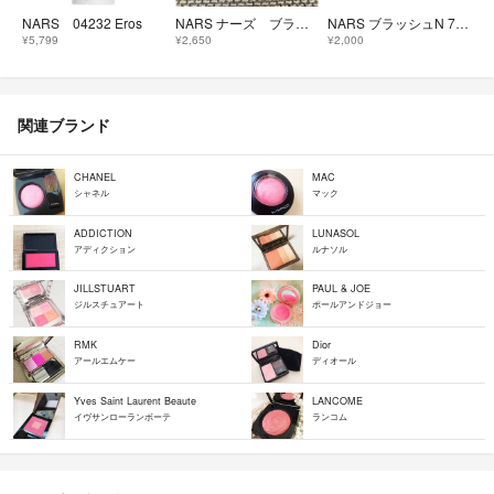
NARS 04232 Eros
NARS ナーズ ブラッシュ N 777 4.8g パウダーチーク
NARS ブラッシュN 777オーガズム 4.8g
¥5,799
¥2,650
¥2,000
関連ブランド
CHANEL
MAC
シャネル
マック
ADDICTION
LUNASOL
アディクション
ルナソル
JILLSTUART
PAUL & JOE
ジルスチュアート
ポールアンドジョー
RMK
Dior
アールエムケー
ディオール
Yves Saint Laurent Beaute
LANCOME
イヴサンローランボーテ
ランコム