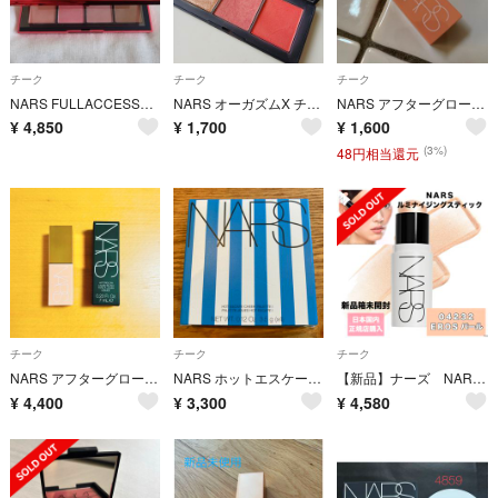
チーク
チーク
チーク
NARS FULLACCESSチークパレット
NARS オーガズムX チークパレット
NARS アフターグローリキッドブラッシュ 7ml
¥
4,850
¥
1,700
¥
1,600
(3%)
48円相当還元
チーク
チーク
チーク
NARS アフターグロー リキッドブラッシュ チーク ORGASM 02799
NARS ホットエスケープ チークパレットⅠ（チークカラー・ハイライト）
【新品】ナーズ NARS ライトリフレクティング ルミナイジングスティック ／04232 EROS
¥
4,400
¥
3,300
¥
4,580