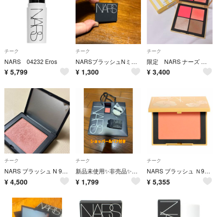
チーク
チーク
チーク
NARS 04232 Eros
NARSブラッシュNミニ777 2.5g 残量3分の２ほど
限定 NARS ナーズ ホットエスケープチークパレットⅡ
¥
5,799
¥
1,300
¥
3,400
チーク
チーク
チーク
NARS ブラッシュ N 906 LOVES ME NOT
新品未使用✨非売品✨NARS ブラッシュ N775 ミニパフ&ショッパー付き
NARS ブラッシュ Ｎ928A AMUSED
¥
4,500
¥
1,799
¥
5,355