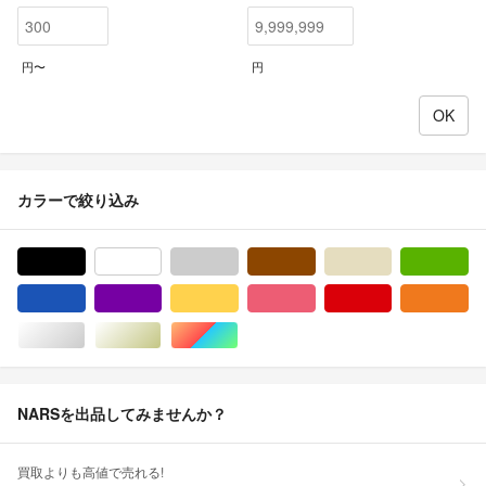
円〜
円
カラーで絞り込み
ブラック/黒色系
ホワイト/白色系
グレー/灰色系
ブラウン/茶色系
ベージュ系
グ
ブルー・ネイビー/青色系
パープル/紫色系
イエロー/黄色系
ピンク/桃色系
レッド/赤色系
オ
シルバー/銀色系
ゴールド/金色系
マルチカラー
NARSを出品してみませんか？
買取よりも高値で売れる!