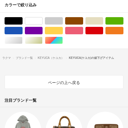
カラーで絞り込み
ブラック/黒色系
ホワイト/白色系
グレー/灰色系
ブラウン/茶色系
ベージュ系
グ
ブルー・ネイビー/青色系
パープル/紫色系
イエロー/黄色系
ピンク/桃色系
レッド/赤色系
オ
シルバー/銀色系
ゴールド/金色系
マルチカラー
ラクマ
ブランド一覧
KEYUCA（ケユカ）
KEYUCA(ケユカ)の値下げアイテム
ページの上へ戻る
注目ブランド一覧