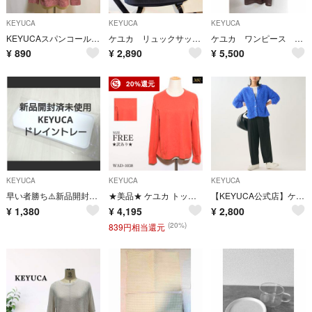
KEYUCA
KEYUCA
KEYUCA
KEYUCAスパンコールビジューケーブル編みニットセーター F ピンク
ケユカ リュックサック N撥水ルルエリュック ビジネスバック
ケユカ ワンピース パーカー アンサンブル
¥
890
¥
2,890
¥
5,500
20%還元
KEYUCA
KEYUCA
KEYUCA
早い者勝ち⚠️新品開封済未使用 KEYUCA ドレイントレー 白 梱包済
★美品★ ケユカ トップス ニット 長袖 Uネック 無地 シンプル カジュアル
【KEYUCA公式店】ケユカMIXヤーンニットカーディガン
¥
1,380
¥
4,195
¥
2,800
(20%)
839円相当還元