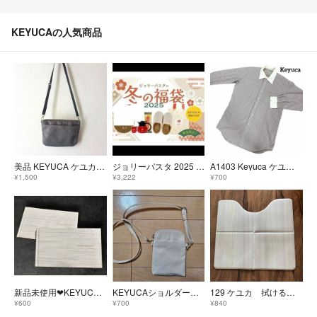
KEYUCAの人気商品
美品 KEYUCA ケユカ ショルダーバック ポシェット ミニバッグ
ジョリーパスタ 2025 KEYUCA コラボ マグ ポット 5点セット
A1403 Keyuca ケユカ シャツ 長袖 チェック ピンク×白
¥1,500
¥3,222
¥700
新品未使用❤︎KEYUCA ケユカ フォトアルバム 10p 20枚 9冊まで
KEYUCAショルダーポーチ
129 ケユカ 拭けるトイレマット抗菌 防カビ 防炎 55×60cm
¥600
¥700
¥840