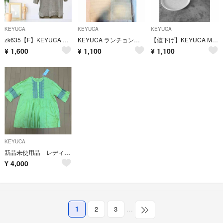
KEYUCA
KEYUCA
KEYUCA
zk635【F】KEYUCA Tシャツ/カットソー 透かし編み 半袖
KEYUCA ランチョンマット 2枚
【値下げ】KEYUCA Mod耐熱ガラスマグ 400ml & souプレート 14cm
¥
1,600
¥
1,100
¥
1,100
KEYUCA
新品未使用品 レディーストップス ケユカ 五分袖 刺繍チュニック
¥
4,000
1
2
3
…