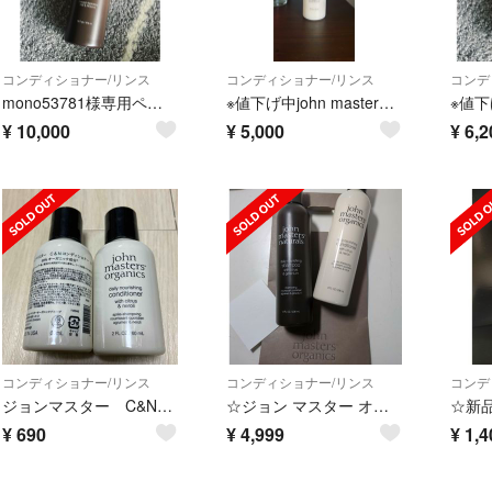
コンディショナー/リンス
コンディショナー/リンス
コンデ
mono53781様専用ページ
※値下げ中john masterラベンダー&アボカド コンディショナー473ml
¥
10,000
¥
5,000
¥
6,2
コンディショナー/リンス
コンディショナー/リンス
コンデ
ジョンマスター C&Nコンディショナー N（シトラス＆ネロリ）
☆ジョン マスター オーガニック シャンプー コンディショナー セット☆
¥
690
¥
4,999
¥
1,4