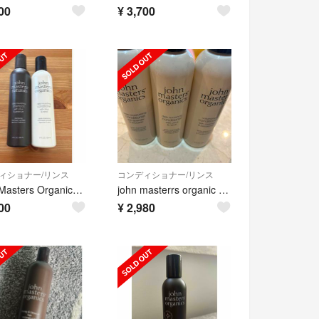
00
¥
3,700
ィショナー/リンス
コンディショナー/リンス
John Masters Organics(ジョンマスターオーガニック) C&N
john masterrs organic conditioners
00
¥
2,980