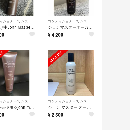
ィショナー/リンス
コンディショナー/リンス
※値下げ中John Masters OrganicsH&Hヘアリコンストラクター
ジョンマスターオーガニック H＆HリペアコンディショナーN ハニー＆ハイビスカス
00
¥
4,200
ィショナー/リンス
コンディショナー/リンス
☆新品未使用☆john masters organics ヘアコンディシ
ジョン マスター オーガニック JOHN MASTERS ORGANICS C＆
00
¥
2,500