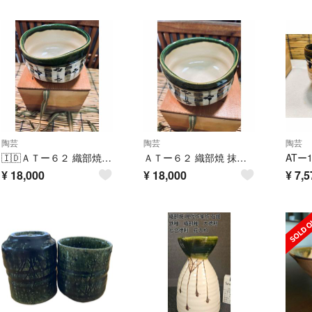
陶芸
陶芸
陶芸
🇮🇩ＡＴー６２ 織部焼 抹茶碗 最高級逸品 美品、良品 大安売り
ＡＴー６２ 織部焼 抹茶碗 最高級力作品 新品未使用品 大安売り
¥
18,000
¥
18,000
¥
7,5