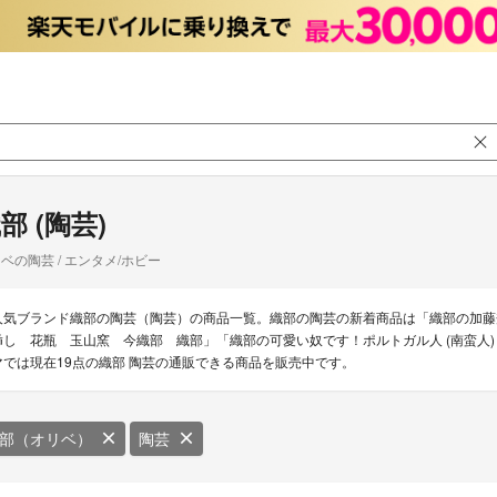
部 (陶芸)
ベの陶芸 / エンタメ/ホビー
人気ブランド織部の陶芸（陶芸）の商品一覧。織部の陶芸の新着商品は「織部の加藤
挿し 花瓶 玉山窯 今織部 織部」「織部の可愛い奴です！ポルトガル人 (南蛮人)
マでは現在19点の織部 陶芸の通販できる商品を販売中です。
部（オリベ）
陶芸