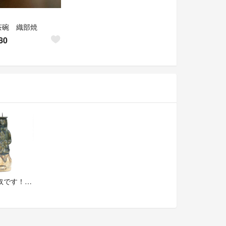
茶碗 織部焼
80
可愛い奴です！ポルトガル人 (南蛮人) のローソク立て【織部燭台】