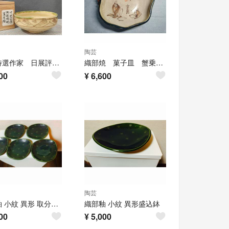
陶芸
日展特選作家 日展評議員 名工 叶光夫 造 織部 線彫 平茶碗 馬盥茶碗 共箱
織部焼 菓子皿 蟹乗せ 17x5cm 緑風園 朱色あり絵鉢 底裏飛び鉋みたい
00
¥
6,600
陶芸
織部釉 小紋 異形 取分皿 5枚セット
織部釉 小紋 異形盛込鉢
00
¥
5,000