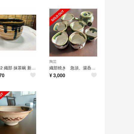
陶芸
ATー12 織部 抹茶碗 新品未使用品
織部焼き 急須、湯呑み他
70
¥
3,000