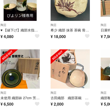
陶芸
陶芸
陶芸
♥ 【値下げ】織部水指／認定伝統工芸士／瀬戸赤津焼窯元晴峰窯／梅村晴峰 作
希少 織部 抹茶 茶碗 骨董 四角 角形 へうげもの 茶道具 古織部
¥
4,080
¥
18,000
¥
7,5
陶芸
陶芸
陶芸
未使用 織部鉢 27cm 芳山窯 曽根芳之 共箱入 布付 在銘 大鉢 緑 作家物
古田織部 織部茶碗 茶道
¥
6,500
¥
2,000
¥
5,0