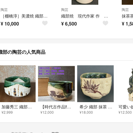
陶芸
陶芸
陶芸
［棚橋淳］美濃焼 織部焼 組湯呑み ペアセット
織部焼 現代作家 作 在銘 鉄釉 織部釉 大徳利 七合徳利 花入れ オブジェ
抹茶
¥
10,000
¥
6,500
¥
1,5
織部の陶芸の人気商品
加藤秀三 織部焼 抹茶茶碗
【時代古作品❗】明治時代 在印○助印 織部焼 織部釉 鉄絵 山水図 茶碗 茶道具
希少 織部 抹茶 茶碗 骨董 四角 角形 へうげもの 茶道具 古織部
¥2,999
¥12,000
¥18,000
¥12,500