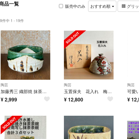
商品一覧
販売中のみ
おすすめ順
グリ
9件中 1 - 19件
陶芸
陶芸
陶芸
加藤秀三 織部焼 抹茶茶碗
玉置保夫 花入れ 梅 一輪挿し 花瓶 玉山窯 今織部 織部
¥
2,999
¥
12,800
¥
12,