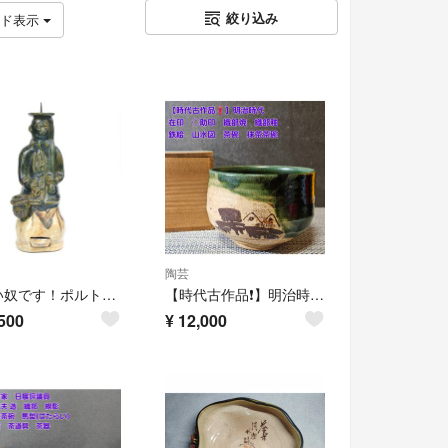
絞り込み
ッド表示
陶芸
可愛い奴です！ポルトガル人 (南蛮人) のローソク立て【織部燭台】
【時代古作品❗】明治時代 在印○助印 織部焼 織部釉 鉄絵 山水図 茶碗 茶道具
500
¥
12,000