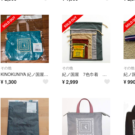
その他
その他
その他
KINOKUNIYA 紀ノ国屋 手提げ巾着 ピーコック×ベージュ 新品未開封
紀ノ国屋 7色巾着 アースカラー 7枚セット
¥
1,300
¥
2,999
¥
99