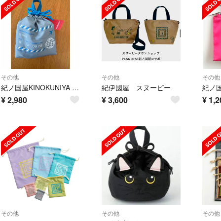
その他
その他
その他
紀ノ国屋KINOKUNIYA 羽田空港限定スイーツバッグ（ミニバッグ＆お菓子）
紀伊國屋 スヌーピー
¥
2,980
¥
3,600
¥
1,2
その他
その他
その他