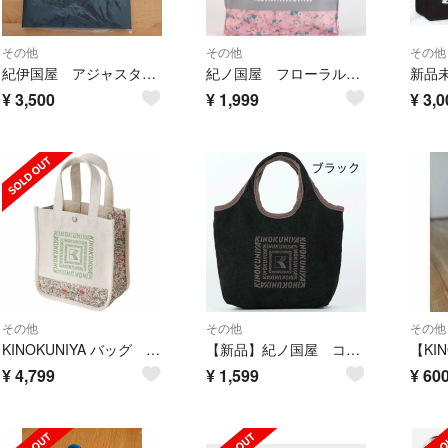
その他
その他
その他
紀伊国屋 アジャスタブルストラップバッグ(日本製)
紀ノ国屋 フローラル スイーツ バッグ グレー おまけ付き
¥
3,500
¥
1,999
¥
3,0
その他
その他
その他
KINOKUNIYA バッグ ローラアシュレイ
【新品】紀ノ国屋 コーデュロイミニバッグ ブラック
¥
4,799
¥
1,599
¥
60