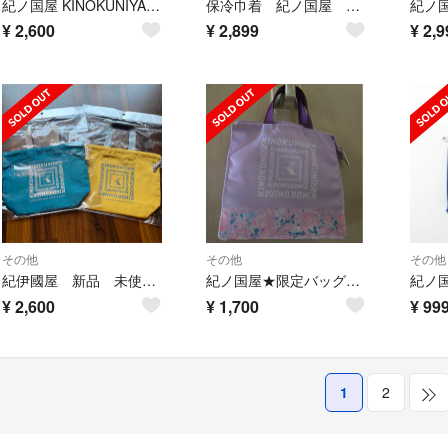
紀ノ国屋 KINOKUNIYA ７色巾着 パステルカラー
保冷巾着 紀ノ国屋 黒猫 猫型 未使用未開封
¥
2,600
¥
2,899
¥
2,9
その他
その他
その他
紀伊國屋 新品 未使用 手提げ巾着 セット ミニバッグ 巾着
紀ノ国屋★限定バッグ★新品未使用送料込み
¥
2,600
¥
1,700
¥
99
1
2