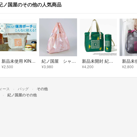
紀ノ国屋のその他の人気商品
新品未使用 KINOKUNIYA 紀ノ国屋 2WAY 保冷 ポーチ バッグ ハンドル付き マルチケース 付録
紀ノ国屋 シャイニーバイカラー ピンクパール
新品未開封 紀ノ国屋 セサミ 保冷バッグ 保冷ペットボトルホルダー セット 付録
¥2,500
¥3,980
¥4,200
¥2,800
ィース
バッグ
その他
紀ノ国屋のその他