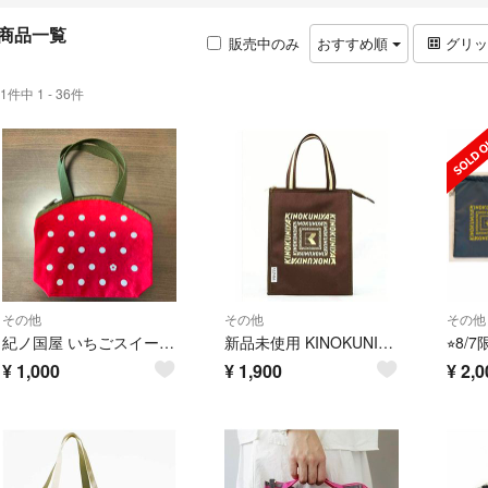
商品一覧
販売中のみ
おすすめ順
グリ
1件中 1 - 36件
その他
その他
その他
紀ノ国屋 いちごスイーツバッグ ミニバッグのみ
新品未使用 KINOKUNIYA ジャーナルスタンダード 保冷バッグ 保冷トート サブバッグ 付録
¥
1,000
¥
1,900
¥
2,0