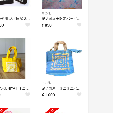
その他
新品未使用 紀ノ国屋 2点セット 保温 保冷 バッグ トートバッグ 付録
紀ノ国屋★限定バッグ★新品未使用送料込み
00
¥
850
その他
【KINOKUNIYA】ミニバッグ
紀ノ国屋 ミニミニバッグ
0
¥
1,000