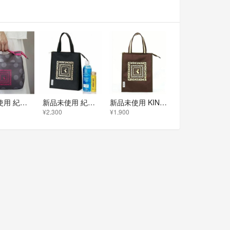
新品未使用 紀ノ国屋 保冷ポーチ マチ広 保冷 ランチバッグ 水玉模様 持ち手付き マルチバッグ ドット 付録
新品未使用 紀ノ国屋 ジャーナルスタンダード レサージュ トートバッグ 保冷バッグ ゴールドロゴ 付録
新品未使用 KINOKUNIYA ジャーナルスタンダード 保冷バッグ 保冷トート サブバッグ 付録
¥2,300
¥1,900