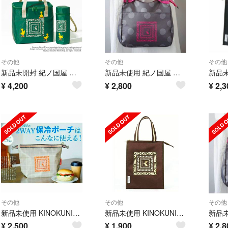
その他
その他
その他
新品未開封 紀ノ国屋 セサミ 保冷バッグ 保冷ペットボトルホルダー セット 付録
新品未使用 紀ノ国屋 保冷ポーチ マチ広 保冷 ランチバッグ 水玉模様 持ち手付き マルチバッグ ドット 付録
¥
4,200
¥
2,800
¥
2,3
その他
その他
その他
新品未使用 KINOKUNIYA 紀ノ国屋 2WAY 保冷 ポーチ バッグ 付録
新品未使用 KINOKUNIYA ジャーナルスタンダード 保冷バッグ 付録
¥
2,500
¥
1,900
¥
2,8