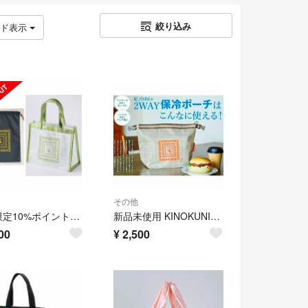
絞り込み
ッド表示
その他
⭐︎8/7限定10%ポイント還元⭐︎ KINOKUNIYA 紀ノ国屋 ミニクリアバッグ（グリーン）・巾着 アースカラー 1点
新品未使用 KINOKUNIYA 紀ノ国屋 2WAY 保冷 ポーチ バッグ ハンドル付き マルチケース 付録
00
¥
2,500