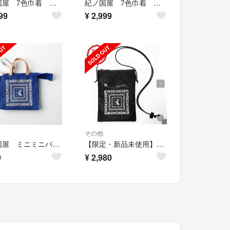
紀ノ国屋 7色巾着 アースカラー 7枚セット
紀ノ国屋 7色巾着 アースカラー 7枚セット
99
¥
2,999
その他
紀ノ国屋 ミニミニバッグ 新品未開封 インディゴ
【限定・新品未使用】羽田空港限定 紀伊国屋 サコッシュ ブラック
9
¥
2,980