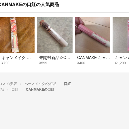
CANMAKEの口紅の人気商品
キャンメイク むちぷるティント 02(2.5g)
未開封新品☆CANMAKE キャンメイク ステイオンバームルージュ 16
CANMAKE キャンメイク むちぷるティント 08
¥720
¥599
¥400
¥1,200
コスメ/美容
ベースメイク/化粧品
口紅
粧品
口紅
CANMAKEの口紅