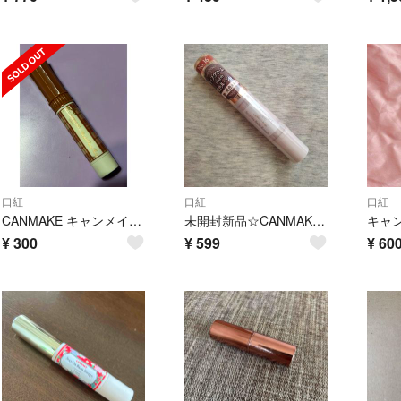
口紅
口紅
口紅
CANMAKE キャンメイク むちぷるティント 04
未開封新品☆CANMAKE キャンメイク ステイオンバームルージュ 16
¥
300
¥
599
¥
60