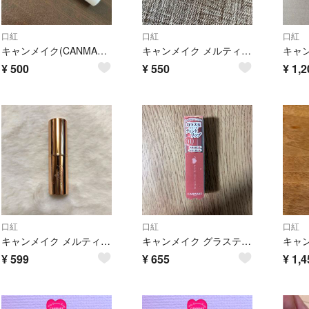
口紅
口紅
口紅
キャンメイク(CANMAKE) ステイオンバームルージュ 14 ポピーブーケ(1本)
キャンメイク メルティールミナスルージュ ティント T02 ロゼミルクティー(3.8g)
¥
500
¥
550
¥
1,2
口紅
口紅
口紅
キャンメイク メルティールミナスルージュ 03
キャンメイク グラスティントシロップ 01(3.1g)
¥
599
¥
655
¥
1,4