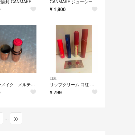
新品未開封 CANMAKE キャンメイク むちぷるティント 03 ワインベリー
CANMAKE ジューシーリップティント 01 02 2本セット
0
¥
1,800
口紅
キャンメイク メルティ ルミナスルージュ ティント TO1
リップクリーム 口紅 まとめ売り 5点セット
0
¥
799
…