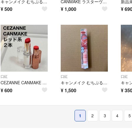
キャンメイク むちぷるティント 07 フルーツオレ
CANMAKE ラスターヴェールルージュ 02
¥
500
¥
1,000
¥
69
口紅
口紅
口紅
CEZANNE CANMAKE プチプラ リップ 2本 レッド
キャンメイク むちぷるティント 01 バタースコッチ
¥
600
¥
1,500
¥
35
1
2
3
4
5