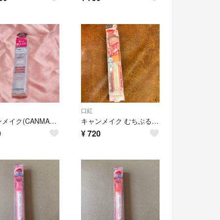
口紅
キャンメイク(CANMAKE) プランプリップケアスクラブ 01(2.7g)
キャンメイク むちぷるティント 02(2.5g)
0
¥
720