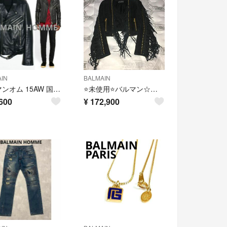
IN
BALMAIN
バルマンオム 15AW 国内正規品 オイルドレザーライダース 44 バイカー
⭐️未使用⭐️バルマン☆ラムスキン☆ジャケット☆コート☆シャネル☆エルメスグッチ
600
¥
172,900