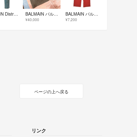
BALMAIN Distressed Skinny Denim Pants
BALMAIN バルマンロゴ入りTシャツ/トップス
BALMAIN バルマン パンツ（その他） 150cm 赤 【古着】【中古】【送料無料】
¥40,000
¥7,200
ページの上へ戻る
リンク