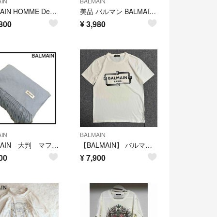
IN
BALMAIN
BALMAIN HOMME Destroy Biker Jeans
美品 バルマン BALMAIN PARIS ネックレス ゴールド ロゴ 刻印 蜂
800
¥
3,980
IN
BALMAIN
BALMAIN 大判 マフラー グレー レディース 無地 フリンジ ロゴ刺繍
【BALMAIN】 バルマン Tシャツ 半袖 ボックス ロゴ ホワイト 白 XL
00
¥
7,900