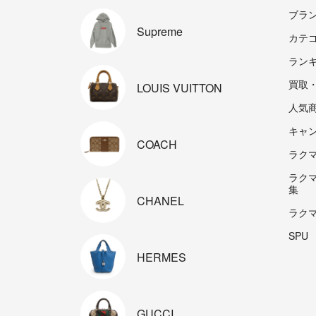
ブラ
Supreme
カテ
ラン
買取
LOUIS
VUITTON
人気
キャ
COACH
ラクマp
ラク
集
CHANEL
ラク
SPU
HERMES
GUCCI