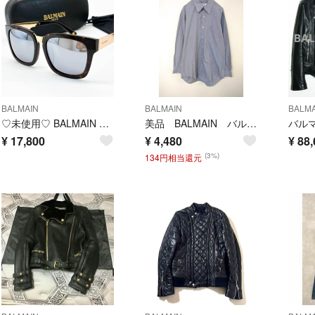
BALMAIN
BALMAIN
BALMA
♡未使用♡ BALMAIN バルマン BL6036K サングラス ゴールド ブラック メンズ ケース付き
美品 BALMAIN バルマン 長袖シャツ メンズM相当 ストライプ柄 グレー
¥
17,800
¥
4,480
¥
88,
(3%)
134円相当還元