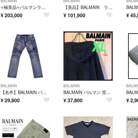
BALMAIN
BALMAIN
BALMA
⭐️極美品⭐️バルマンライダースジャケットムートン☆シャネル☆エルメス☆グッチ☆
【美品】BALMAIN ラムレザー ダブル ライダース ジャケット キルティング
¥
203,000
¥
101,900
¥
45,
BALMAIN
BALMAIN
BALMA
【名作】BALMAIN バルマン バイカー クラッシュ リペア デニム パンツ 32 T500 archive アーカイブ
BALMAIN バルマン 背面立体型押しロゴ サイドジップ付き パーカー
¥
29,800
¥
37,800
¥
2,9