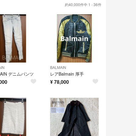
約40,000件中 1 - 36件
IN
BALMAIN
MAIN デニムパンツ
レアBalmain 厚手
000
¥
78,000