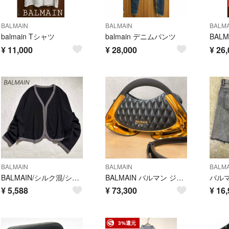
BALMAIN
BALMAIN
BALMA
balmain Tシャツ
balmain デニムパンツ
¥
11,000
¥
28,000
¥
26,
BALMAIN
BALMAIN
BALMA
BALMAIN/シルク混/ショート丈ボレロカーディガン/トリミングライン/42
BALMAIN バルマン ジョリー・マダム キルティング 2way ハンドバッグ
¥
5,588
¥
73,300
¥
16,
3%還元