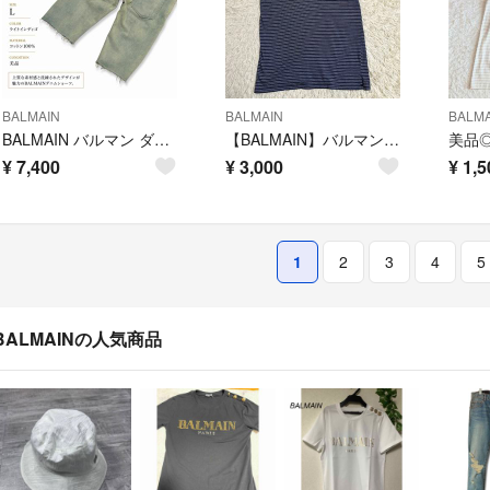
BALMAIN
BALMAIN
BALMA
BALMAIN バルマン ダメージデニムクラッシュ加工 切りっぱなしライトブルー
【BALMAIN】バルマン Tシャツ 半袖 ボーダー柄 XL
¥
7,400
¥
3,000
¥
1,5
1
2
3
4
5
BALMAINの人気商品