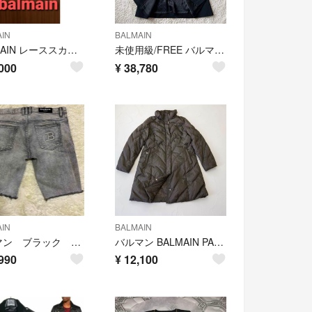
IN
BALMAIN
BALMAIN レーススカート
未使用級/FREE バルマン ロングコート サガミンクファー カシミヤ100%
000
¥
38,780
IN
BALMAIN
バルマン ブラック デニム ロゴ 型押し エンボス 大きいサイズ カットオフ
バルマン BALMAIN PARIS ダウンコート ロングコート 茶色 M
990
¥
12,100