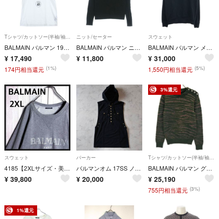
Tシャツ/カットソー(半袖/袖なし)
ニット/セーター
スウェット
BALMAIN バルマン 19AW Gradient 2 Tone Logo S/S Tee グラデーション2トーンロゴショートスリーブTシャツ ロゴプリントクルーネック半袖Tシャツ SH01601I232 ブラック/ホワイト
BALMAIN バルマン ニット・セーター XS 黒 【古着】【中古】【送料無料】
BALMAIN バルマン メタルロゴスウェットトレーナー SH13279I106 ブラック M
¥
17,490
¥
11,800
¥
31,000
(1%)
(5%)
174円相当還元
1,550円相当還元
3%還元
スウェット
パーカー
Tシャツ/カットソー(半袖/袖なし)
4185【2XLサイズ・美品】ポルトガル製 バルマン センターロゴ スウェット
バルマンオム 17SS ノースリーブフーディ S ゴールドボタン ブラック 黒
BALMAIN バルマン グリーン×ゴールド ゼブラ ショルダーボタン ニット M
¥
39,800
¥
20,000
¥
25,190
(3%)
755円相当還元
1%還元