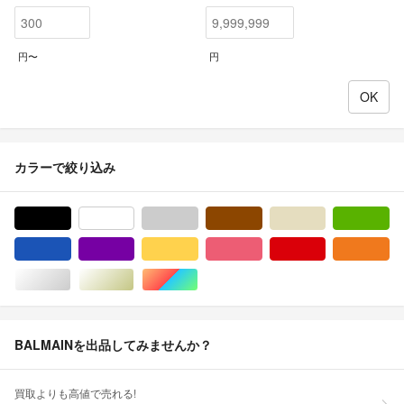
円〜
円
カラーで絞り込み
ブラック/黒色系
ホワイト/白色系
グレー/灰色系
ブラウン/茶色系
ベージュ系
グ
ブルー・ネイビー/青色系
パープル/紫色系
イエロー/黄色系
ピンク/桃色系
レッド/赤色系
オ
シルバー/銀色系
ゴールド/金色系
マルチカラー
BALMAINを出品してみませんか？
買取よりも高値で売れる!