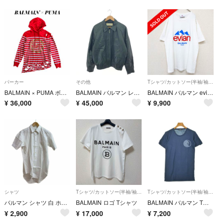
パーカー
その他
Tシャツ/カットソー(半袖/袖なし)
BALMAIN × PUMA ボーダー クラッシュ フーディー レッド 定価5万
BALMAIN バルマン レザージャケット サイズ:L 羊革/ヴィンテージ ML19113-3A ブラック メンズ / 241021000226
BALMAIN バルマン evian エヴィアン Tシャツ カットソー ロゴ コラボ コットン 白 ポルトガル製 メンズ S b02046
¥
36,000
¥
45,000
¥
9,900
シャツ
Tシャツ/カットソー(半袖/袖なし)
Tシャツ/カットソー(半袖/袖なし)
バルマン シャツ 白 ホワイト 無地 レギュラーカラー 半袖 /KM
BALMAIN ロゴ Tシャツ
BALMAIN バルマン Tシャツ・カットソー XS 紺 【古着】【中古】【送料無料】
¥
2,900
¥
17,000
¥
7,200