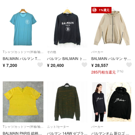
1%還元
Tシャツ/カットソー(半袖/袖なし)
その他
パーカー
BALMAIN バルマン Tシャツ・カットソー XS 青 【古着】【中古】【送料無料】
バルマン BALMAIN トレーナー スウェット ロゴ 黒 ブラック S
BALMAIN バルマン サイドジップ バックロゴプリント ジップアップパーカー ベージュ JR010B115
¥
7,200
¥
20,400
¥
28,557
(1%)
285円相当還元
Tシャツ/カットソー(半袖/袖なし)
ニット/セーター
パーカー
BALMAIN PARIS 総柄ロゴ VネックTシャツ
バルマン 14AW ゼブラ柄 クルーネックニット セーター 長袖 XS グリーン
バルマンオム 新ロゴ 蛍光プリント パーカー プルオーバー XS 黒