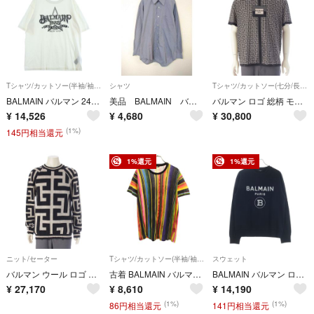
Tシャツ/カットソー(半袖/袖なし)
シャツ
Tシャツ/カットソー(七分/長袖)
BALMAIN バルマン 24SS スタープリント 半袖Tシャツ カットソー ホワイト EG000GD29
美品 BALMAIN バルマン 長袖シャツ メンズM相当 ストライプ柄 グレー
バルマン ロゴ 総柄 モノグラム クルーネック カットソー EH000G051 ブラック ベージュ XS【中古】
¥
14,526
¥
4,680
¥
30,800
(1%)
145円相当還元
1%還元
1%還元
ニット/セーター
Tシャツ/カットソー(半袖/袖なし)
スウェット
バルマン ウール ロゴ 長袖 トップス ダメージ加工 ニット KE030KC45 ブラック グレージュ S【中古】
古着 BALMAIN バルマン ポルトガル製 ストライプ柄 半袖 Tシャツ XS マルチ メンズ
BALMAIN バルマン ロゴ クルーネックスウェットトレーナー ブラック 32791245
¥
27,170
¥
8,610
¥
14,190
(1%)
(1%)
86円相当還元
141円相当還元