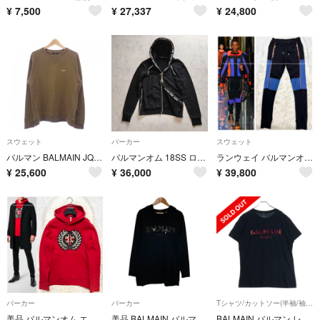
¥
7,500
¥
27,337
¥
24,800
スウェット
パーカー
スウェット
バルマン BALMAIN JQ005BB04 スウェット
バルマンオム 18SS ロゴテープジップアップパーカー M サイドジップ 黒
ランウェイ バルマンオム 配色切替 バイカー スウェットパンツ S ブラック
¥
25,600
¥
36,000
¥
39,800
パーカー
パーカー
Tシャツ/カットソー(半袖/袖なし)
美品 バルマンオム エンブレム装飾 サイドZIP パーカー プルオーバー L 赤
美品 BALMAIN バルマン ロゴプリント プルオーバー フーディ パーカー SH11006 I128 サイズS ブラック メンズ 古着 中古 USED
BALMAIN バルマン レインボーロゴ 半袖Tシャツ ブラック 1601I309