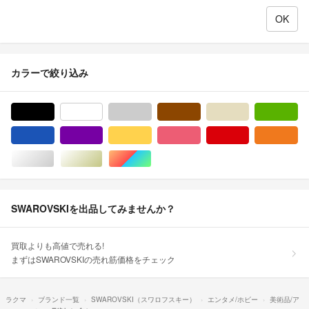
カラーで絞り込み
ブラック/黒色系
ホワイト/白色系
グレー/灰色系
ブラウン/茶色系
ベージュ系
グ
ブルー・ネイビー/青色系
パープル/紫色系
イエロー/黄色系
ピンク/桃色系
レッド/赤色系
オ
シルバー/銀色系
ゴールド/金色系
マルチカラー
SWAROVSKIを出品してみませんか？
買取よりも高値で売れる!
まずはSWAROVSKIの売れ筋価格をチェック
ラクマ
ブランド一覧
SWAROVSKI（スワロフスキー）
エンタメ/ホビー
美術品/ア