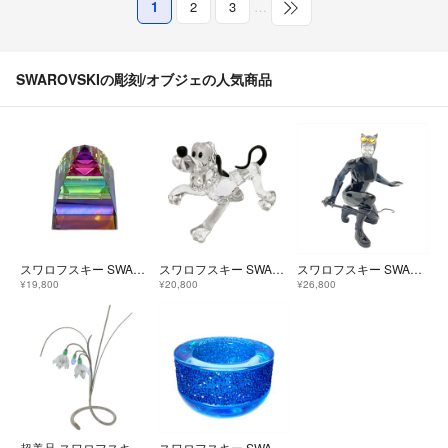
1
2
3
…
SWAROVSKIの彫刻/オブジェの人気商品
スワロフスキー SWAROVSKI ピラミッド Pyramid ペーパーウェイト オブジェ 置物 7450 クリア インテリア AB加工 文鎮【中古】
スワロフスキー SWAROVSKI ディズニー Disney プルート オブジェ 置物 692344 クリア【中古】
スワロフスキー SWAROVSKI DC Catwoman キャットウーマン オブジェ 置物 5633660 クリア バットマン【中古】
¥19,800
¥20,800
¥26,800
超美品 スワロフスキー SWAROVSKI 廃盤モデル 945870 Paradise Flowerコレクション Damarys Erinite スノードロップ クリスタル 花
スワロフスキー SWAROVSKI シマー Shimmer ティーライト キャンドルホルダー オブジェ 置物 5136916 ブルー【中古】