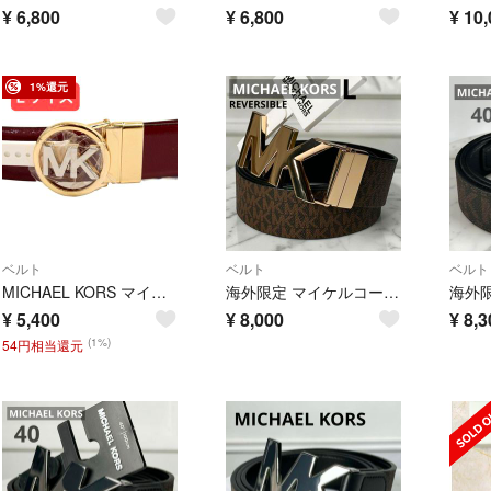
¥
6,800
¥
6,800
¥
10,
1%還元
ベルト
ベルト
ベルト
MICHAEL KORS マイケルコース ベルト リバーシブル L 赤 ブラウン
海外限定 マイケルコース リバーシブル ベルト ゴールド MKシグネチャー L
¥
5,400
¥
8,000
¥
8,3
(1%)
54円相当還元