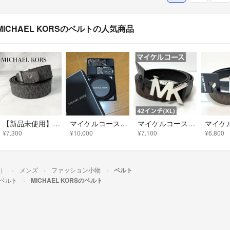
MICHAEL KORSのベルトの人気商品
【新品未使用】マイケルコース MKシグネイチャー リバーシブル ベルト ブラック
マイケルコース ベルト メンズ
マイケルコース MK シルバー ロゴ ベルト ブラウン 指定の所に穴あけられます
¥7,300
¥10,000
¥7,100
¥6,800
ス）
メンズ
ファッション小物
ベルト
ベルト
MICHAEL KORSのベルト