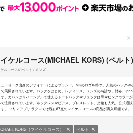
イケルコース(MICHAEL KORS) (ベルト
ケルコースのベルト / メンズ
ニューヨーク出身のデザイナーによるブランド。MKのロゴを持つ、人気のバッグや
スで展開されています。バッグをはじめ、レディース、メンズの時計や、財布、iph
ます。カバンはリバーシブルで使えるトートバッグやリュックは黒やピンクカラーが
ルで注目されています。ネックレスやピアス、ブレスレット、指輪も人気。公式通販
ます。 フリマアプリ ラクマでは現在67点のマイケルコースの商品が購入可能です。
ICHAEL KORS（マイケルコース）
ベルト