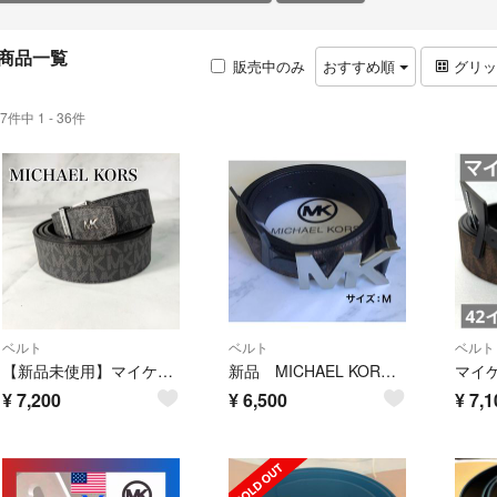
商品一覧
販売中のみ
おすすめ順
グリ
7件中 1 - 36件
ベルト
ベルト
ベルト
【新品未使用】マイケルコース MKシグネイチャー リバーシブル ベルト ブラック
新品 MICHAEL KORS マイケルコース ロゴバックル レザーベルト
¥
7,200
¥
6,500
¥
7,1