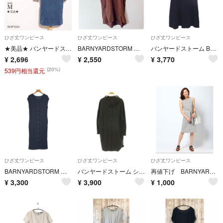
ひざ丈ワンピース
ひざ丈ワンピース
ひざ丈ワンピース
★美品★ バンヤードストーム ワンピース 膝丈 七分袖 デニム ゆったり感
BARNYARDSTORM シルク混 コクーンワンピース ブラウン サイドボタン
バンヤードストーム BARNYARDSTORM ワンピース 膝下丈 プルオーバー
¥
2,696
¥
2,550
¥
3,770
(20%)
539円相当還元
ひざ丈ワンピース
ひざ丈ワンピース
ひざ丈ワンピース
BARNYARDSTORM バーンヤードストーム ワンピース M 紺 【古着】【中古】【送料無料】
バンヤードストーム シャツワンピース 1 チャコール /ES ■OS
再値下げ BARNYARDSTORM リボンベルトワンピース
¥
3,300
¥
3,900
¥
1,000