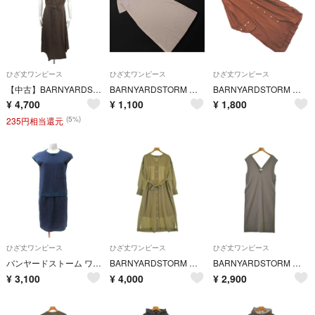
ひざ丈ワンピース
ひざ丈ワンピース
ひざ丈ワンピース
【中古】BARNYARDSTORM バンヤードストーム ワンピース レディース 0サイズ Sサイズ 半袖ワンピース ブラウン＿S23＿s-1003-r23
BARNYARDSTORM バンヤードストーム リブ ワンピース sizeZOZOサイズ MS/ライトベージュ ■◇ レディース
BARNYARDSTORM バンヤードストーム リネン混 シャツ ワンピース sizeF/茶 ■◇ レディース
¥
4,700
¥
1,100
¥
1,800
(5%)
235円相当還元
ひざ丈ワンピース
ひざ丈ワンピース
ひざ丈ワンピース
バンヤードストーム ワンピース ひざ丈 フレンチスリーブ 1 S 紺 ネイビー
BARNYARDSTORM バーンヤードストーム ワンピース S カーキ 【古着】【中古】【送料無料】
BARNYARDSTORM バーンヤードストーム ワンピース M グレー 【古着】【中古】【送料無料】
¥
3,100
¥
4,000
¥
2,900