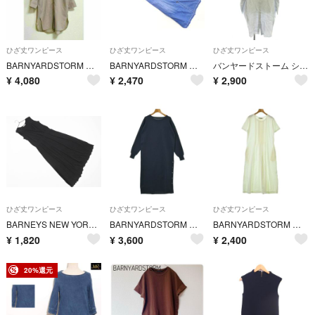
ひざ丈ワンピース
ひざ丈ワンピース
ひざ丈ワンピース
BARNYARDSTORM スモールカラーシャツワンピース チュニック ベージュ
BARNYARDSTORM バンヤードストーム フロントボタン キャミソール ワンピース size0/紺 ■◆ レディース
バンヤードストーム シャツ ワンピース 麻 1 水色 無地 長袖 /JP
¥
4,080
¥
2,470
¥
2,900
ひざ丈ワンピース
ひざ丈ワンピース
ひざ丈ワンピース
BARNEYS NEW YORK バーニーズニューヨーク ノースリーブ カシュクール風 ワンピース 黒 ■◆ レディース
BARNYARDSTORM バーンヤードストーム ワンピース S 紺 【古着】【中古】【送料無料】
BARNYARDSTORM バーンヤードストーム ワンピース M 白 【古着】【中古】【送料無料】
¥
1,820
¥
3,600
¥
2,400
20%還元