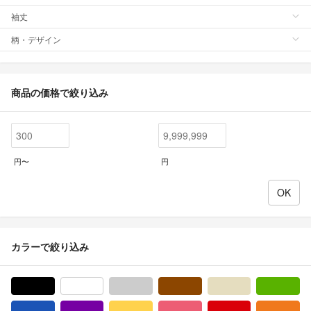
袖丈
柄・デザイン
商品の価格で絞り込み
円〜
円
カラーで絞り込み
ブラック/黒色系
ホワイト/白色系
グレー/灰色系
ブラウン/茶色系
ベージュ系
グ
ブルー・ネイビー/青色系
パープル/紫色系
イエロー/黄色系
ピンク/桃色系
レッド/赤色系
オ