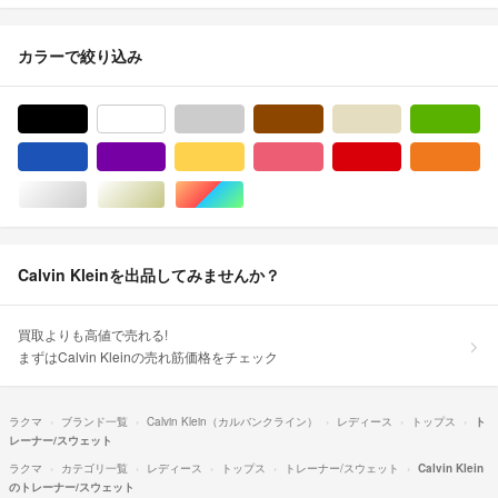
カラーで絞り込み
ブラック/黒色系
ホワイト/白色系
グレー/灰色系
ブラウン/茶色系
ベージュ系
グ
ブルー・ネイビー/青色系
パープル/紫色系
イエロー/黄色系
ピンク/桃色系
レッド/赤色系
オ
シルバー/銀色系
ゴールド/金色系
マルチカラー
Calvin Kleinを出品してみませんか？
買取よりも高値で売れる!
まずはCalvin Kleinの売れ筋価格をチェック
ラクマ
ブランド一覧
Calvin Klein（カルバンクライン）
レディース
トップス
ト
レーナー/スウェット
ラクマ
カテゴリ一覧
レディース
トップス
トレーナー/スウェット
Calvin Klein
のトレーナー/スウェット