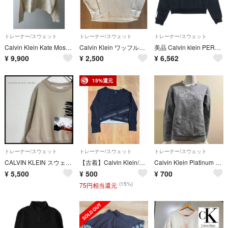
トレーナー/スウェット
トレーナー/スウェット
トレーナー/スウェット
Calvin Klein Kate Moss Terry Sweatshirt
Calvin Klein ワッフル生地 スウェット
美品 Calvin klein PERFORMANCE カルバンクライン クロップド スウェット ロゴ リフレクタープリント 裏毛 トレーナー S 黒 ブラック レディース 古着 中古 USED
¥
9,900
¥
2,500
¥
6,562
15%還元
トレーナー/スウェット
トレーナー/スウェット
トレーナー/スウェット
CALVIN KLEIN スウェット クロップド丈 プリントトレーナー ベージュ
【古着】Calvin Klein/レディース/長袖トレーナー/S
Calvin Klein Platinum スウェット グレー XS
¥
5,500
¥
500
¥
700
(15%)
75円相当還元