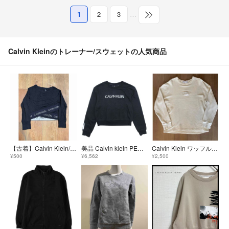
1
2
3
…
Calvin Kleinのトレーナー/スウェットの人気商品
【古着】Calvin Klein/レディース/長袖トレーナー/S
美品 Calvin klein PERFORMANCE カルバンクライン クロップド スウェット ロゴ リフレクタープリント 裏毛 トレーナー S 黒 ブラック レディース 古着 中古 USED
Calvin Klein ワッフル生地 スウェット
¥500
¥6,562
¥2,500