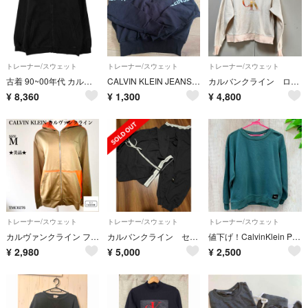
トレーナー/スウェット
トレーナー/スウェット
トレーナー/スウェット
古着 90~00年代 カルバンクライン Calvin klein フルジップスウェットシャツ トレーナー メンズM相当 ヴィンテージ/eaa641997
CALVIN KLEIN JEANS トップス
カルバンクライン ロゴスウェット トレーナー
¥
8,360
¥
1,300
¥
4,800
トレーナー/スウェット
トレーナー/スウェット
トレーナー/スウェット
カルヴァンクライン フルジップ フーディ Mサイズ オリーブグリーン オレンジ
カルバンクライン セットアップ スウェット ジョングク
値下げ！CalvinKlein Performance緑のスウェットレディースM
¥
2,980
¥
5,000
¥
2,500