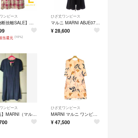
ワンピース
ひざ丈ワンピース
【夏物断捨離SALE】〈新品未使用〉 UNIQLO×MARNI オープンカラープリーツワンピース ピンク Lサイズ 大きいサイズ
マルニ MARNI ABJE0731L0 ワンピース
99
¥
28,600
(10%)
円相当還元
ワンピース
ひざ丈ワンピース
【美品】MARNI（マルニ）☆40（M位）☆キーネック 半袖 ひざ丈ワンピース
MARNI マルニ ワンピース S ピンク 【古着】【中古】【送料無料】
700
¥
47,500