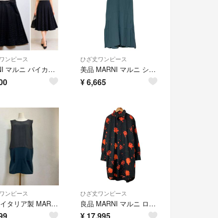
ワンピース
ひざ丈ワンピース
MARNI マルニ バイカラー ノースリーブ ワンピース プリーツ 38
美品 MARNI マルニ シルク100％ Vネック ノースリーブ ひざ丈 ワンピース サイズ40 ブルーグリーン レディース 古着 中古 USED
00
¥
6,665
ワンピース
ひざ丈ワンピース
D861 イタリア製 MARNI マルニ 切替ワンピース 袖なし 40 背開き
良品 MARNI マルニ ローズプリント 長袖 ロングブラウス シャツワンピース サイズ38 ブラック レッド レディース 古着 中古 USED
99
¥
17,995