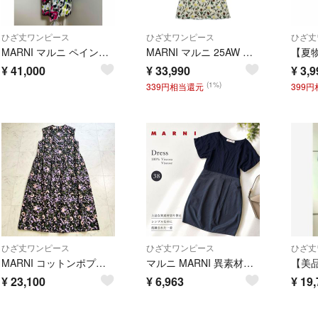
ひざ丈ワンピース
ひざ丈ワンピース
ひざ丈
MARNI マルニ ペイント柄 ノースリーブワンピース サイズ40
MARNI マルニ 25AW 花柄モチーフ ワンピース ドレス ホワイト レディース ABMA1440A1 ABMA1440A1
¥
41,000
¥
33,990
¥
3,9
(1%)
339円相当還元
399
ひざ丈ワンピース
ひざ丈ワンピース
ひざ丈
MARNI コットンポプリンフローラルドレス タックプリーツ 大きいサイズ 42
マルニ MARNI 異素材切替ワンピース ビスコース100% 半袖 ブラック M
¥
23,100
¥
6,963
¥
19,