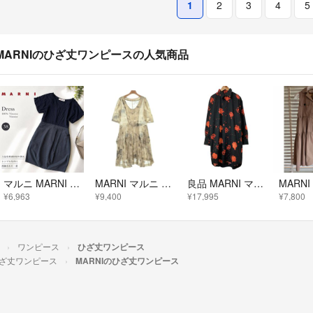
1
2
3
4
5
MARNIのひざ丈ワンピースの人気商品
マルニ MARNI 異素材切替ワンピース ビスコース100% 半袖 ブラック M
MARNI マルニ ワンピース S ベージュ 【古着】【中古】【送料無料】
良品 MARNI マルニ ローズプリント 長袖 ロングブラウス シャツワンピース サイズ38 ブラック レッド レディース 古着 中古 USED
¥6,963
¥9,400
¥17,995
¥7,800
ワンピース
ひざ丈ワンピース
ざ丈ワンピース
MARNIのひざ丈ワンピース