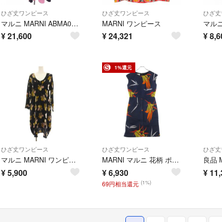
ひざ丈ワンピース
ひざ丈ワンピース
ひざ丈
マルニ MARNI ABMA0157CQ TCR23 ワンピース
MARNI ワンピース
¥
21,600
¥
24,321
¥
8,6
1%還元
ひざ丈ワンピース
ひざ丈ワンピース
ひざ丈
マルニ MARNI ワンピース ひざ丈 シルク 40 黒 ブラック 茶色
MARNI マルニ 花柄 ポリエステル シルク混 ノースリーブワンピース #40 ネイビー
¥
5,900
¥
6,930
¥
11,
(1%)
69円相当還元