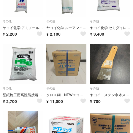
その他
その他
その他
ヤヨイ化学 アミノール 2kg 接着剤
ヤヨイ化学 ルーアマイルド 2kg 壁紙用接着剤
ヤヨイ化学 セミダイレクト 6kg 壁紙用接着剤
¥
2,200
¥
2,100
¥
3,400
その他
その他
その他
壁紙施工用高性能接着剤 ダイレクト PRO 6kg
クロス糊 NEWエコハイパー 18kg
ヤヨイ ステン巾木スプレダー 57mm
¥
2,700
¥
11,000
¥
700