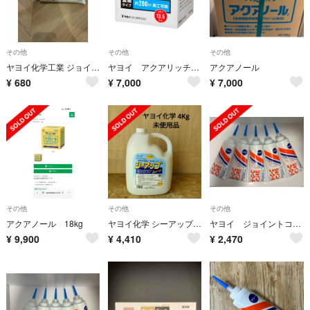
その他
その他
その他
ヤヨイ化学工業 ジョイントコークA ライトアイボリー
ヤヨイ アクアリッチ クロス糊
アクアノール
¥
680
¥
7,000
¥
7,000
その他
その他
その他
アクアノール 18kg
ヤヨイ化学 シーアップ 壁紙下地用水性シーラー 4kg 未使用品
ヤヨイ ジョイントコークA【アイボリー】 500g×5本セット
¥
9,900
¥
4,410
¥
2,470