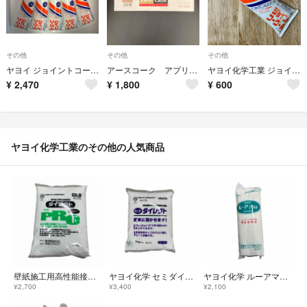
その他
その他
その他
ヤヨイ ジョイントコークA 【ニューベージュ】500g×5本セット
アースコーク アプリコット ヤヨイ化学工業
ヤヨイ化学工業 ジョイントコークA グレー
¥
2,470
¥
1,800
¥
600
ヤヨイ化学工業のその他の人気商品
壁紙施工用高性能接着剤 ダイレクト PRO 6kg
ヤヨイ化学 セミダイレクト 6kg 壁紙用接着剤
ヤヨイ化学 ルーアマイルド 2kg 壁紙用接着剤
¥2,700
¥3,400
¥2,100