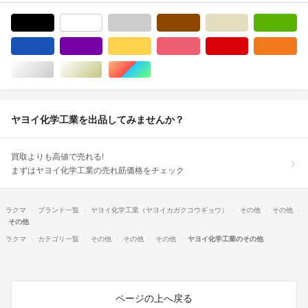
ブラック/黒色系
ホワイト/白色系
グレー/灰色系
ブラウン/茶色系
ベージュ系
グ
ブルー・ネイビー/青色系
パープル/紫色系
イエロー/黄色系
ピンク/桃色系
レッド/赤色系
オ
シルバー/銀色系
ゴールド/金色系
マルチカラー
ヤヨイ化学工業を出品してみませんか？
買取よりも高値で売れる!
まずはヤヨイ化学工業の売れ筋価格をチェック
ラクマ
ブランド一覧
ヤヨイ化学工業（ヤヨイカガクコウギョウ）
その他
その他
その他
ラクマ
カテゴリ一覧
その他
その他
その他
ヤヨイ化学工業のその他
ページの上へ戻る