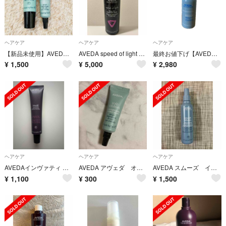
ヘアケア
ヘアケア
ヘアケア
【新品未使用】AVEDA ヘアケア 試供品
AVEDA speed of light ブロウドライアクセラレータースプレー
最終お値下げ【AVEDA】ライトエレメンツ スムージング フルイド
¥
1,500
¥
5,000
¥
2,980
ヘアケア
ヘアケア
ヘアケア
AVEDAインヴァティ アドバンス インテンシブ ヘア＆スカルプ マスク40ml
AVEDA アヴェダ オーバーナイト セラム 頭皮用トリートメント サンプル
AVEDA スムーズ インフュージョン パーフェクト ブロー ドライ アヴェダ
¥
1,100
¥
300
¥
1,500