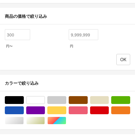
商品の価格で絞り込み
円〜
円
カラーで絞り込み
ブラック/黒色系
ホワイト/白色系
グレー/灰色系
ブラウン/茶色系
ベージュ系
グ
ブルー・ネイビー/青色系
パープル/紫色系
イエロー/黄色系
ピンク/桃色系
レッド/赤色系
オ
シルバー/銀色系
ゴールド/金色系
マルチカラー