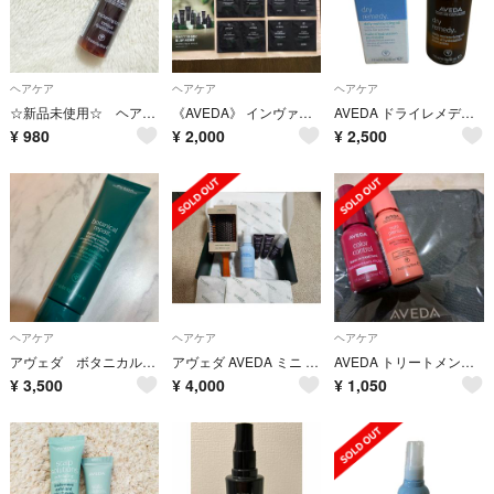
ヘアケア
ヘアケア
ヘアケア
☆新品未使用☆ ヘアデンストニック アヴェダ
《AVEDA》 インヴァティ ウルトラ アドバンス 14点
AVEDA ドライレメディー シリーズ デイリー モイスチュア オイル
¥
980
¥
2,000
¥
2,500
ヘアケア
ヘアケア
ヘアケア
アヴェダ ボタニカルリペア AVEDA
アヴェダ AVEDA ミニ パドル ブラシ+スムージング フルイド セット
AVEDA トリートメント、ポーチセット
¥
3,500
¥
4,000
¥
1,050