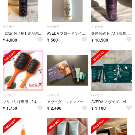
ヘアケア
ヘアケア
ヘアケア
【詰め替え用】新品未使用 AVEDA invati ヘア&スカルプエッセンス
AVEDA ブロードライ アクセラレータースプレー 10ml
最終お値下げ♪正規輸入品AVEDA 1Lサイズinvati コンディショナー
¥
4,000
¥
500
¥
10,500
ヘアケア
ヘアケア
ヘアケア
フリフリ様専用 2本セット
アヴェダ シャンプー&トリートメントセット
AVEDA アヴェダ ボタニカルリペア美容液とヘアートリートメント未使用品
¥
1,750
¥
2,490
¥
1,100