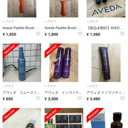
ヘアケア
ヘアケア
ヘアケア
Aveda Paddle Brush 木製ヘアブラシ レギュラー
Aveda Paddle Brush 木製ヘアブラシ ミニ
【新品未開封】AVEDA ヘアケアお試しセット
¥
1,850
¥
1,800
¥
1,080
ヘアケア
ヘアケア
ヘアケア
アヴェダ スムーズインフュージョンパーフェクトブロードライ
アヴェダ インヴァティ アドバンスヘアデンスフォーム
アヴェダ インヴァティ アドバンス インテンシブ ヘア＆スカルプ マスク 新品[
¥
850
¥
3,000
¥
3,980