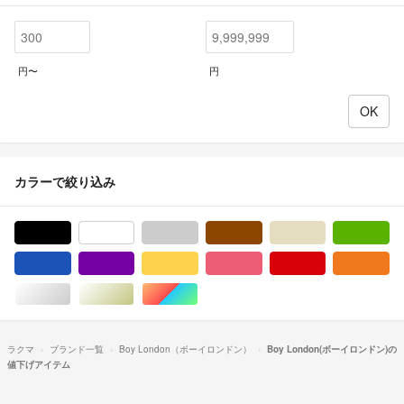
円〜
円
カラーで絞り込み
ブラック/黒色系
ホワイト/白色系
グレー/灰色系
ブラウン/茶色系
ベージュ系
グ
ブルー・ネイビー/青色系
パープル/紫色系
イエロー/黄色系
ピンク/桃色系
レッド/赤色系
オ
シルバー/銀色系
ゴールド/金色系
マルチカラー
ラクマ
ブランド一覧
Boy London（ボーイロンドン）
Boy London(ボーイロンドン)の
値下げアイテム