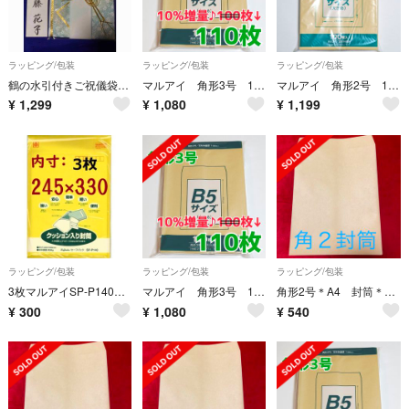
ラッピング/包装
ラッピング/包装
ラッピング/包装
鶴の水引付きご祝儀袋結婚御祝 熨斗袋 金鶴 会社、親族、大判 匿名発送
マルアイ 角形3号 110枚 封筒 216×277 B5 角3 角形 3号
マルアイ 角形2号 100枚 封筒 240×332 A4 包装 資材 発送 角2
¥
1,299
¥
1,080
¥
1,199
ラッピング/包装
ラッピング/包装
ラッピング/包装
3枚マルアイSP-P140★クッション入り封筒セ-フパック
マルアイ 角形3号 110枚 封筒 216×277 B5 角3 角形 3号
角形2号＊A4 封筒＊60枚
¥
300
¥
1,080
¥
540