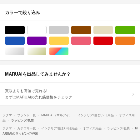
カラーで絞り込み
ブラック/黒色系
ホワイト/白色系
グレー/灰色系
ブラウン/茶色系
ベージュ系
グ
ブルー・ネイビー/青色系
パープル/紫色系
イエロー/黄色系
ピンク/桃色系
レッド/赤色系
オ
シルバー/銀色系
ゴールド/金色系
マルチカラー
MARUAIを出品してみませんか？
買取よりも高値で売れる!
まずはMARUAIの売れ筋価格をチェック
ラクマ
ブランド一覧
MARUAI（マルアイ）
インテリア/住まい/日用品
オフィス用
品
ラッピング/包装
ラクマ
カテゴリ一覧
インテリア/住まい/日用品
オフィス用品
ラッピング/包装
M
ARUAIのラッピング/包装