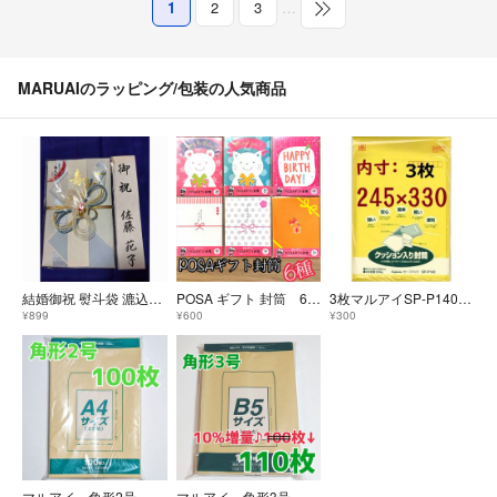
1
2
3
…
MARUAIのラッピング/包装の人気商品
結婚御祝 熨斗袋 漉込和紙 亀 男女 少し大判 匿名配送
POSA ギフト 封筒 6種 全18枚入り 日本製 景品 お祝い お礼 カラフル
3枚マルアイSP-P140★クッション入り封筒セ-フパック
¥899
¥600
¥300
マルアイ 角形2号 100枚 封筒 240×332 A4 包装 資材 発送 角2
マルアイ 角形3号 110枚 封筒 216×277 B5 角3 角形 3号