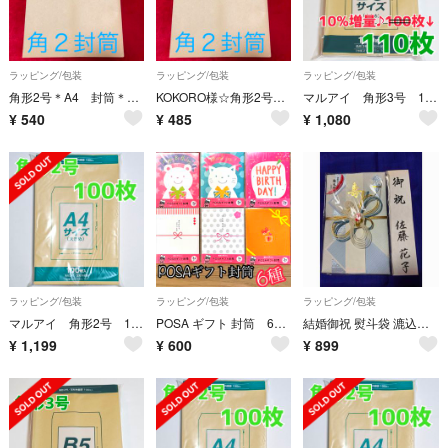
ラッピング/包装
ラッピング/包装
ラッピング/包装
角形2号＊A4 封筒＊60枚
KOKORO様☆角形2号＊A4 封筒＊50枚
マルアイ 角形3号 110枚 封筒 216×277 B5 角3 角形 3号
¥
540
¥
485
¥
1,080
ラッピング/包装
ラッピング/包装
ラッピング/包装
マルアイ 角形2号 100枚 封筒 240×332 A4 包装 資材 発送 角2
POSA ギフト 封筒 6種 全18枚入り 日本製 景品 お祝い お礼 カラフル
結婚御祝 熨斗袋 漉込和紙 亀 男女 少し大判 匿名配送
¥
1,199
¥
600
¥
899