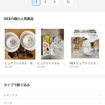
1
2
3
…
GEXの猫の人気商品
ピュアクリスタル GEX 猫 給水器 PC15WHC
ピュアクリスタル 軟水化フィルター 半円タイプ 4個
GEX ピュアクリスタル セラモ 1.8L ホワイト
¥3,790
¥1,000
¥12,000
タイプで絞り込み
レディース
メンズ