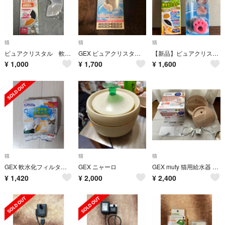
猫
猫
猫
ピュアクリスタル 軟水化フィルター 半円タイプ 4個
GEX ピュアクリスタル 交換用ポンプ P-4 1.5L 2.5L 交換スペア用
【新品】ピュアクリスタル 軟水化フィルター2個 & クリーンキーパー セット
¥
1,000
¥
1,700
¥
1,600
猫
猫
猫
GEX 軟水化フィルター 全円タイプ 4個入猫用 1箱※要注意を必読
GEX ニャーロ
GEX muty 猫用給水器 950mL ピュアクリスタル
¥
1,420
¥
2,000
¥
2,400