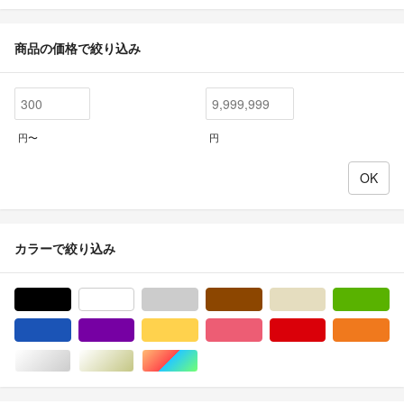
商品の価格で絞り込み
円〜
円
カラーで絞り込み
ブラック/黒色系
ホワイト/白色系
グレー/灰色系
ブラウン/茶色系
ベージュ系
グ
ブルー・ネイビー/青色系
パープル/紫色系
イエロー/黄色系
ピンク/桃色系
レッド/赤色系
オ
シルバー/銀色系
ゴールド/金色系
マルチカラー