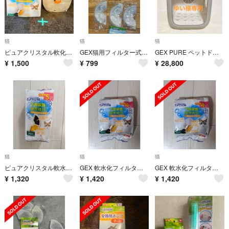
猫
猫
猫
ピュアクリスタル軟化フィルター全円タイプ4個+1個
GEX猫用フィルター式給水器 ピュアクリスタル 軟水化フィルター 未開封3枚
GEX PURE ペットドライヤーハウスPPDR01-WH
¥
1,500
¥
799
¥
28,800
猫
猫
猫
ピュアクリスタル軟水化フィルター 半円タイプ5個入り猫用 1箱※要注意を必読
GEX 軟水化フィルター 全円タイプ 4個入猫用 1箱※要注意を必読
GEX 軟水化フィルター 全円タイプ 4個入猫用 1箱※要注意を必読
¥
1,320
¥
1,420
¥
1,420