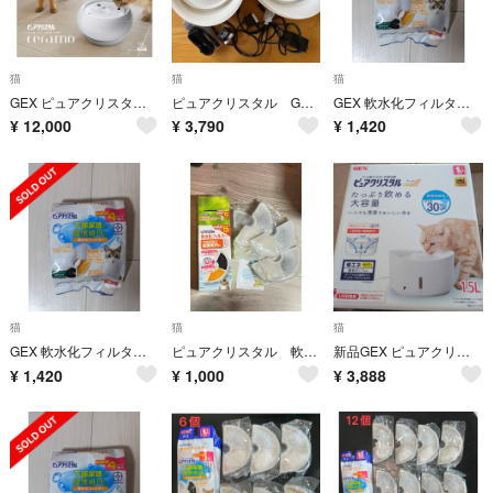
猫
猫
猫
GEX ピュアクリスタル セラモ 1.8L ホワイト
ピュアクリスタル GEX 猫 給水器 PC15WHC
GEX 軟水化フィルター 全円タイプ 4個入猫用 1箱※要注意を必読
¥
12,000
¥
3,790
¥
1,420
猫
猫
猫
GEX 軟水化フィルター 全円タイプ 4個入猫用 1箱※要注意を必読
ピュアクリスタル 軟水化フィルター 半円タイプ 4個
新品GEX ピュアクリスタル well 猫用 1.5L 給水器&フィルター2個付
¥
1,420
¥
1,000
¥
3,888