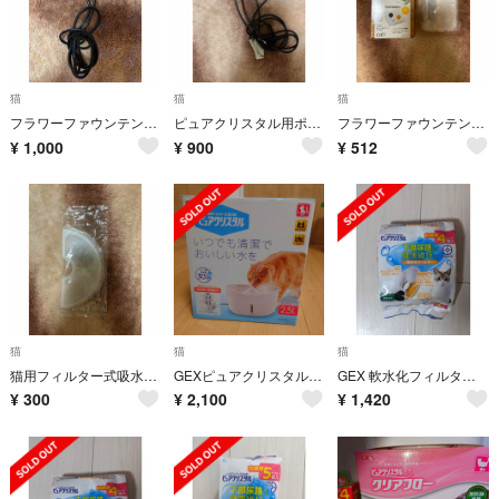
猫
猫
猫
フラワーファウンテンミニ ポンプ
ピュアクリスタル用ポンプ
フラワーファウンテンミニ専用軟水化フィルターミニ
¥
1,000
¥
900
¥
512
猫
猫
猫
猫用フィルター式吸水機 ピュアクリスタル 軟水化フィルター 半円タイプ
GEXピュアクリスタル2.5L猫用ホワイト
GEX 軟水化フィルター 全円タイプ 4個入猫用 1箱※要注意を必読
¥
300
¥
2,100
¥
1,420