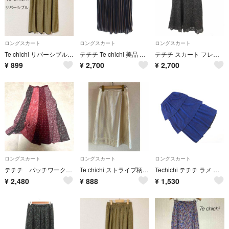
ロングスカート
ロングスカート
ロングスカート
Te chichi リバーシブル ドット柄フレアロングスカート フリーサイズ
テチチ Te chichi 美品 プリーツスカート M マルチカラー
テチチ スカート フレアスカート M チャコールグレー レース柄 ミモレ丈
¥
899
¥
2,700
¥
2,700
ロングスカート
ロングスカート
ロングスカート
テチチ パッチワーク風 総柄 フレアスカート ボルドー系 リメイク風 花柄 S
Te chichi ストライプ柄 スカート ミモレ丈
Techichi テチチ ラメ ティアード スカート sizeF/青 ■■ レディース
¥
2,480
¥
888
¥
1,530