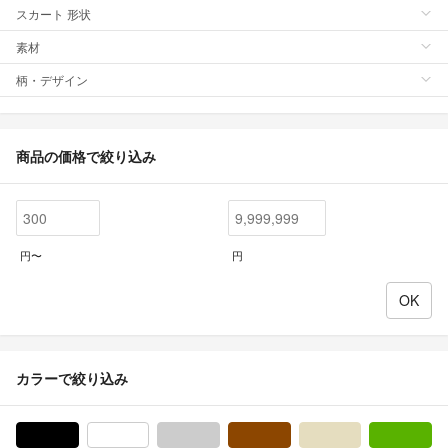
スカート 形状
素材
柄・デザイン
商品の価格で絞り込み
円〜
円
カラーで絞り込み
ブラック/黒色系
ホワイト/白色系
グレー/灰色系
ブラウン/茶色系
ベージュ系
グ