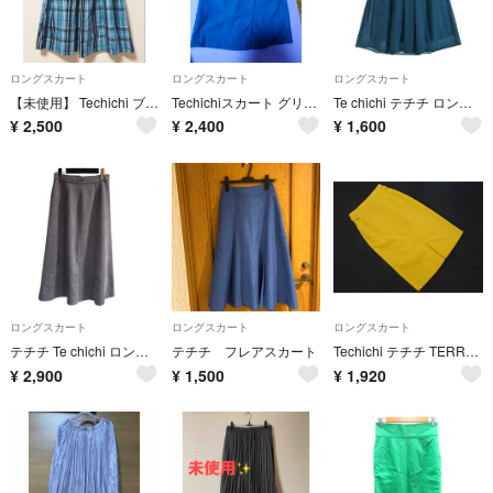
ロングスカート
ロングスカート
ロングスカート
【未使用】 Techichi ブルーチェック柄フレアロングスカート M テチチ フレアスカート
Techichiスカート グリーン系です。
Te chichi テチチ ロング・マキシ丈スカート M 青 【古着】【中古】【送料無料】
¥
2,500
¥
2,400
¥
1,600
ロングスカート
ロングスカート
ロングスカート
テチチ Te chichi ロングスカート フェイクスエード F グレー ■MS
テチチ フレアスカート
Techichi テチチ TERRASSE スリット スカート sizeM/マスタード ■■ レディース
¥
2,900
¥
1,500
¥
1,920