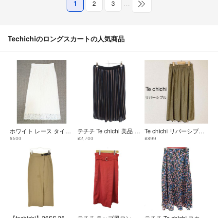
1
2
3
…
Techichiのロングスカートの人気商品
ホワイト レース タイトスカート Techichi レディース ロング 夏 春
テチチ Te chichi 美品 プリーツスカート M マルチカラー
Te chichi リバーシブル ドット柄フレアロングスカート フリーサイズ
¥500
¥2,700
¥899
【techichi】26SS 2500685 サイドベルトチノタイトマキシスカート
テチチ ラップ風ロングスカート M 赤 レッド 無地 ロング丈 ベルト付き
テチチ Te chichi スカート フレア ロング 花柄 F 黒 ブラック