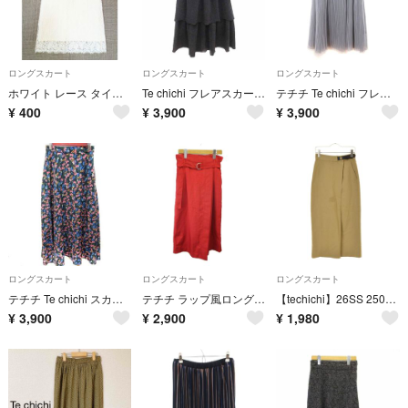
ロングスカート
ロングスカート
ロングスカート
ホワイト レース タイトスカート Techichi レディース ロング 夏 春
Te chichi フレアスカート ロング マキシ ティアード ラメ 黒 /YK
テチチ Te chichi フレアスカート ギャザー チュール F グレー
¥
400
¥
3,900
¥
3,900
ロングスカート
ロングスカート
ロングスカート
テチチ Te chichi スカート フレア ロング 花柄 F 黒 ブラック
テチチ ラップ風ロングスカート M 赤 レッド 無地 ロング丈 ベルト付き
【techichi】26SS 2500685 サイドベルトチノタイトマキシスカート
¥
3,900
¥
2,900
¥
1,980