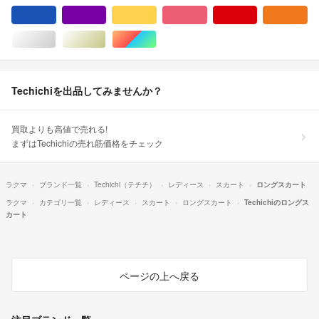
ブルー・ネイビー/青色系
パープル/紫色系
イエロー/黄色系
ピンク/桃色系
レッド/赤色系
オ
シルバー/銀色系
ゴールド/金色系
マルチカラー
Techichiを出品してみませんか？
買取よりも高値で売れる!
まずはTechichiの売れ筋価格をチェック
ラクマ
ブランド一覧
Techichi（テチチ）
レディース
スカート
ロングスカート
ラクマ
カテゴリ一覧
レディース
スカート
ロングスカート
Techichiのロングス
カート
ページの上へ戻る