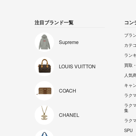
注目ブランド一覧
コン
ブラ
Supreme
カテ
ラン
買取
LOUIS
VUITTON
人気
キャ
COACH
ラクマp
ラク
集
CHANEL
ラク
SPU