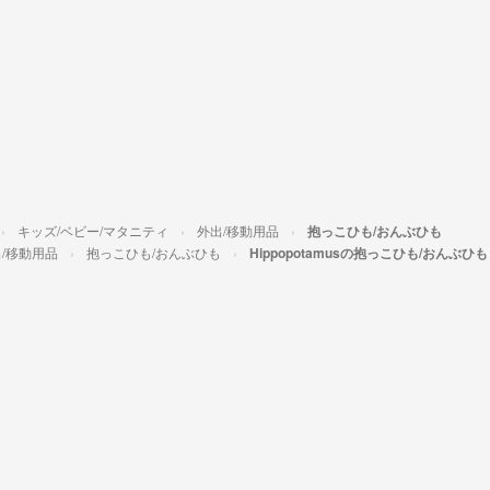
キッズ/ベビー/マタニティ
外出/移動用品
抱っこひも/おんぶひも
/移動用品
抱っこひも/おんぶひも
Hippopotamusの抱っこひも/おんぶひも