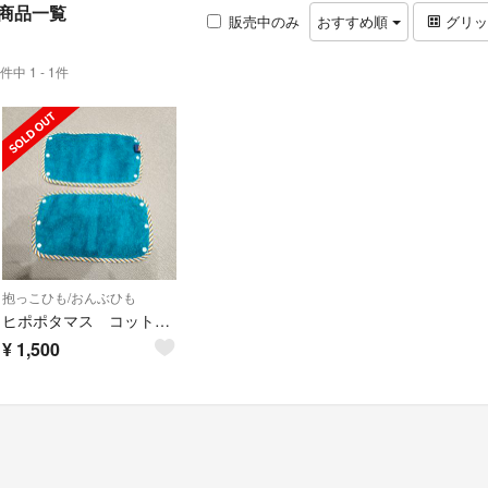
商品一覧
販売中のみ
おすすめ順
グリ
件中 1 - 1件
抱っこひも/おんぶひも
ヒポポタマス コットン&バンブー パイルベルトカバー
¥
1,500