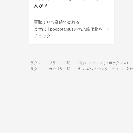
んか？
買取よりも高値で売れる!
まずはHippopotamusの売れ筋価格を
チェック
ラクマ
ブランド一覧
Hippopotamus（ヒポポタマス）
ラクマ
カテゴリ一覧
キッズ/ベビー/マタニティ
外出