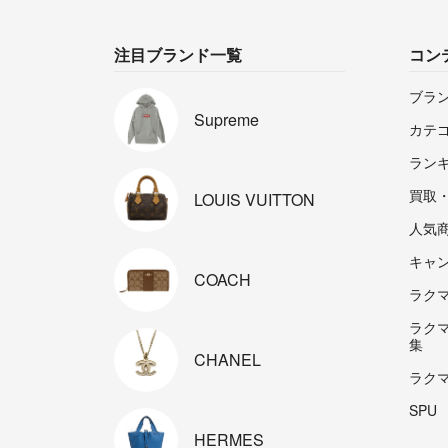
注目ブランド一覧
コン
ブラ
Supreme
カテ
ラン
買取
LOUIS
VUITTON
人気
キャ
COACH
ラクマp
ラク
集
CHANEL
ラク
SPU
HERMES