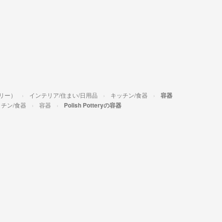
タリー）
インテリア/住まい/日用品
キッチン/食器
容器
チン/食器
容器
Polish Potteryの容器