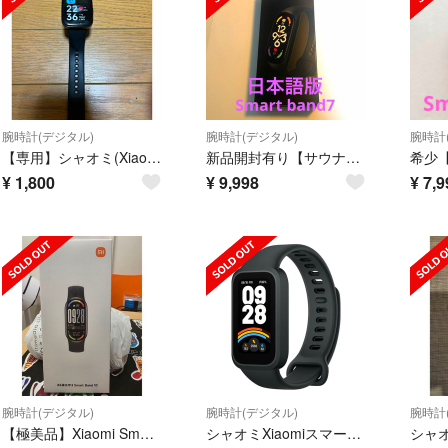
腕時計(デジタル)
腕時計(デジタル)
腕時計
【専用】シャオミ(Xiaomi) Redmi Watch 3 active
新品開封有り【サウナー必見】激レア Xiaomi Smart Band 7
¥
1,800
¥
9,998
¥
7,9
腕時計(デジタル)
腕時計(デジタル)
腕時計
【極美品】Xiaomi Smart band 10
シャオミXiaomiスマートウォッチ Xiaomi Band 9 Active