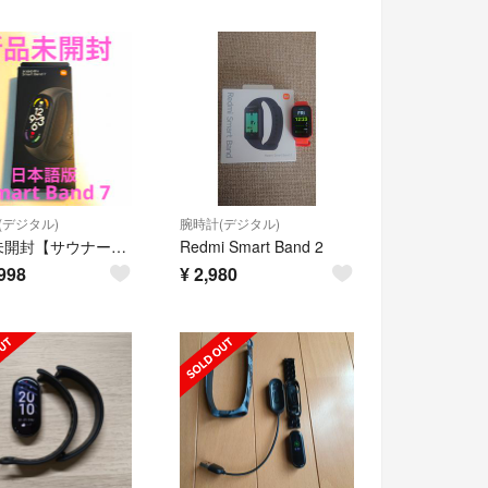
(デジタル)
腕時計(デジタル)
新品未開封【サウナー必見】激レア シャオミ スマートバンド 7 Xiaomi
Redmi Smart Band 2
998
¥
2,980