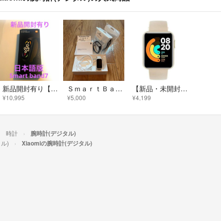
新品開封有り【サウナー必見】激レア Xiaomi Smart Band 7
ＳｍａｒｔＢａｎｄ９Ａｃｔｉｖｅ
【新品・未開封】Xiaomi Mi Watch Lite [アイボリー]
¥10,995
¥5,000
¥4,199
時計
腕時計(デジタル)
ル)
Xiaomiの腕時計(デジタル)