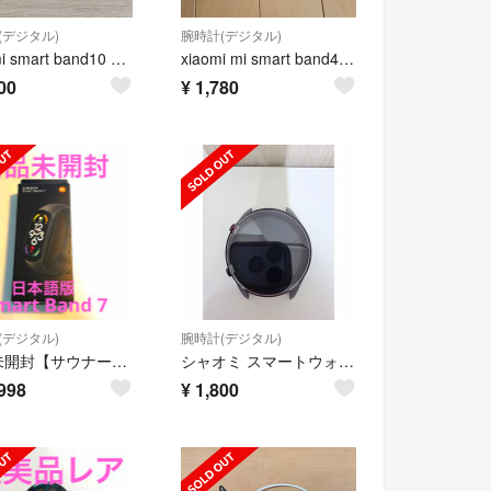
(デジタル)
腕時計(デジタル)
Xiaomi smart band10 ミッドナイトブラック
xiaomi mi smart band4 + 黒金属ベルト
00
¥
1,780
(デジタル)
腕時計(デジタル)
新品未開封【サウナー必見】激レア シャオミ スマートバンド 7 Xiaomi
シャオミ スマートウォッチ Xiaomi Mi WATCH
998
¥
1,800