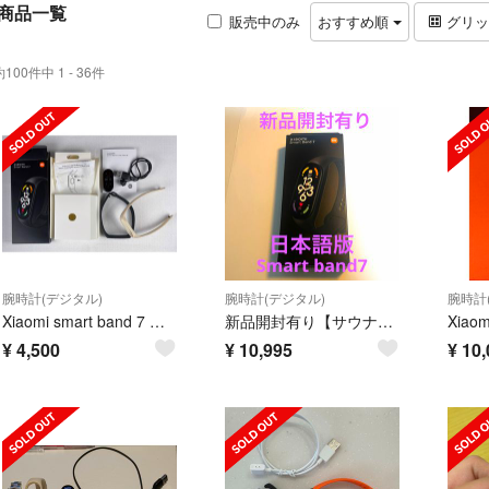
商品一覧
販売中のみ
おすすめ順
グリ
約100件中 1 - 36件
腕時計(デジタル)
腕時計(デジタル)
腕時計
Xiaomi smart band 7 シャオミ スマートバンド7 本体
新品開封有り【サウナー必見】激レア Xiaomi Smart Band 7
Xiaom
¥
4,500
¥
10,995
¥
10,