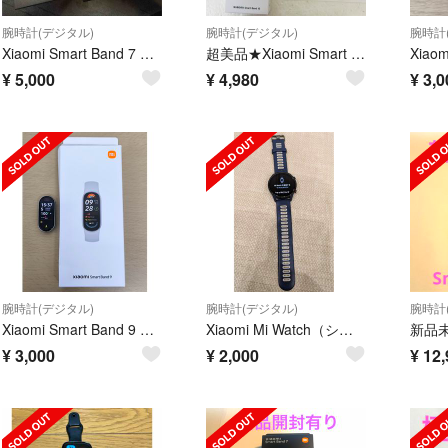
腕時計(デジタル)
腕時計(デジタル)
腕時計
Xiaomi Smart Band 7 本体 + スクリーンプロテクター♡サウナ
超美品★Xiaomi Smart Band 10★ミッドナイトブラック☆送料無料
¥
5,000
¥
4,980
¥
3,0
腕時計(デジタル)
腕時計(デジタル)
腕時計
Xiaomi Smart Band 9 シルバー
Xiaomi Mi Watch（シャオミ ミーウォッチ）
¥
3,000
¥
2,000
¥
12,