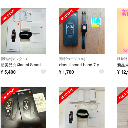
腕時計(デジタル)
腕時計(デジタル)
腕時計
超美品☆Xiaomi Smart Band 10★ブラック☆スマートウォッチ本体
xiaomi smart band 7 pro 本体
¥
5,480
¥
1,780
¥
12,