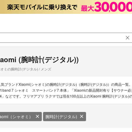
iaomi (腕時計(デジタル))
オミの腕時計(デジタル) / メンズ
人気ブランドXiaomi(シャオミ)の腕時計(デジタル)（腕時計(デジタル)）の商品一覧。Xia
rt band 7 シャオミ スマートバンド7 本体」「Xiaomiの新品開封有り【サウナー必見】激レア X
S4」などです。フリマアプリ ラクマでは現在100点以上のXiaomi 腕時計(デジタ
iaomi（シャオミ）
腕時計(デジタル)