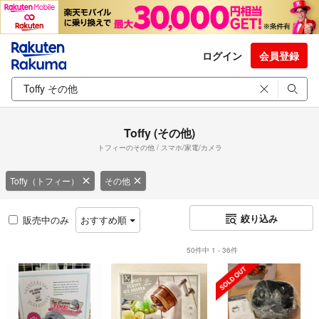
ログイン
会員登録
Toffy (その他)
トフィーのその他 / スマホ/家電/カメラ
Toffy（トフィー）
その他
絞り込み
販売中のみ
おすすめ順
50件中 1 - 36件