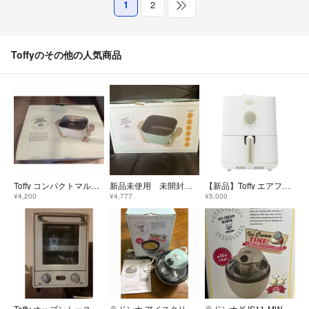
1
2
Toffyのその他の人気商品
Toffy コンパクトマルチ電気鍋 ASH WHITE K-HP3-AW
新品未使用 未開封 Toffy コンパクトマルチ電気鍋
【新品】Toffy エアフライヤーミニ K-HAF1-PAW
¥4,200
¥4,777
¥5,000
Toffy オーブントースター
ラドンナ アイスクリームメーカー KIS11
ラドンナ K-IS11-MW アイスクリームメーカー Toffy ミルキーホワイ