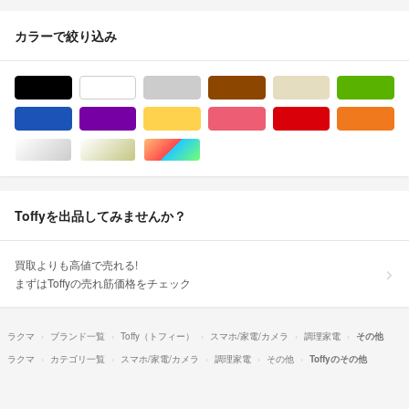
カラーで絞り込み
ブラック/黒色系
ホワイト/白色系
グレー/灰色系
ブラウン/茶色系
ベージュ系
グ
ブルー・ネイビー/青色系
パープル/紫色系
イエロー/黄色系
ピンク/桃色系
レッド/赤色系
オ
シルバー/銀色系
ゴールド/金色系
マルチカラー
Toffyを出品してみませんか？
買取よりも高値で売れる!
まずはToffyの売れ筋価格をチェック
ラクマ
ブランド一覧
Toffy（トフィー）
スマホ/家電/カメラ
調理家電
その他
ラクマ
カテゴリ一覧
スマホ/家電/カメラ
調理家電
その他
Toffyのその他