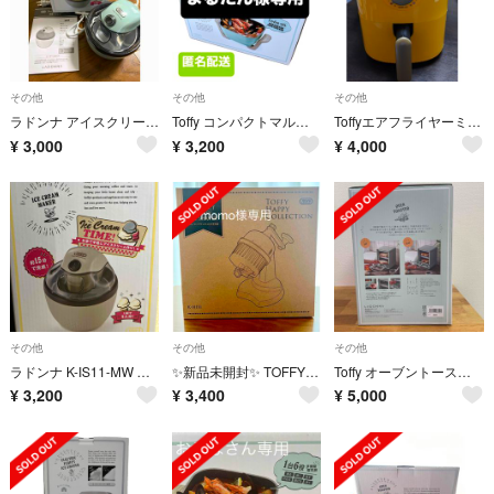
その他
その他
その他
ラドンナ アイスクリームメーカー KIS11
Toffy コンパクトマルチ電気鍋 PALE AQUA K-HP3-PA
Toffyエアフライヤーミニ〈1.2L〉
¥
3,000
¥
3,200
¥
4,000
その他
その他
その他
ラドンナ K-IS11-MW アイスクリームメーカー Toffy ミルキーホワイ
✨新品未開封✨ TOFFY ふわふわかき氷器 K-HIS1-PAW
Toffy オーブントースター ペールアクア K-TS4-PA
¥
3,200
¥
3,400
¥
5,000