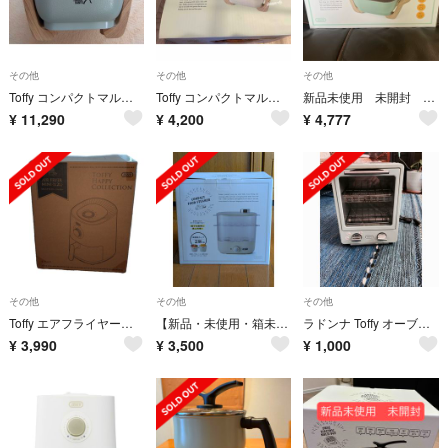
その他
その他
その他
Toffy コンパクトマルチ電気鍋 PALE AQUA K-HP3-PA
Toffy コンパクトマルチ電気鍋 ASH WHITE K-HP3-AW
新品未使用 未開封 Toffy コンパクトマルチ電気鍋
¥
11,290
¥
4,200
¥
4,777
その他
その他
その他
Toffy エアフライヤーミニ K-HAF1-PAW
【新品・未使用・箱未開封】Toffy 電動スチーマー アッシュホワイト
ラドンナ Toffy オーブントースター K-TS1-PA
¥
3,990
¥
3,500
¥
1,000