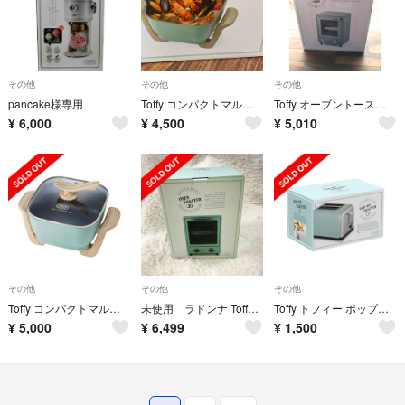
その他
その他
その他
pancake様専用
Toffy コンパクトマルチ電気鍋 PALE AQUA K-HP3-PA
Toffy オーブントースター ペールアクア K-TS4-PA
¥
6,000
¥
4,500
¥
5,010
その他
その他
その他
Toffy コンパクトマルチ電気鍋 PALE AQUA K-HP3-PA
未使用 ラドンナ Toffy オーブントースター K-TS1-PA
Toffy トフィー ポップアップトースター ペールアクア
¥
5,000
¥
6,499
¥
1,500