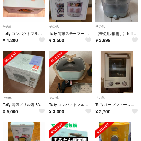
その他
その他
その他
Toffy コンパクトマルチ電気鍋 PALE AQUA K-HP3-PA
Toffy 電動スチーマー アッシュホワイト K-FS1-AW
【未使用/箱無し】Toffy 電動スチーマー ペールアクア K-FS1-PA
¥
4,200
¥
3,500
¥
3,699
その他
その他
その他
Toffy 電気グリル鍋 PALE AQUA K-HP2-PA
Toffy コンパクトマルチ電気鍋
Toffy オーブントースター
¥
9,000
¥
3,000
¥
2,700