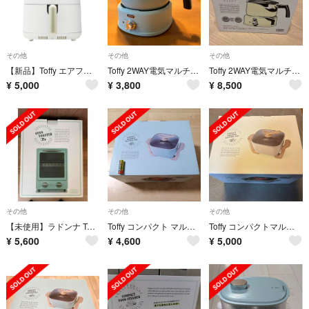
その他
その他
その他
【新品】Toffy エアフライヤーミニ K-HAF1-PAW
Toffy 2WAY電気マルチポット K-HP4-AW
Toffy 2WAY電気マルチポット K-HP4-AW ラドンナ
¥
5,000
¥
3,800
¥
8,500
その他
その他
その他
【未使用】ラドンナ Toffy オーブントースター K-TS1-PA
Toffy コンパクト マルチ 電気鍋 PALE AQUA K-HP3-PA
Toffy コンパクトマルチ電気鍋 ASH WHITE K-HP3-AW
¥
5,600
¥
4,600
¥
5,000