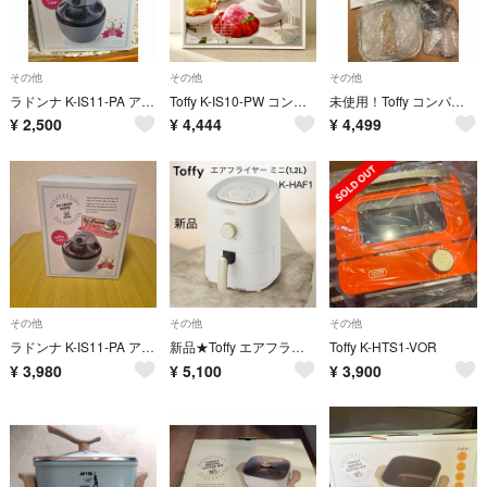
その他
その他
その他
ラドンナ K-IS11-PA アイスクリームメーカー Toffy ペールアクア
Toffy K-IS10-PW コンパクトふわふわかき氷器 手動 ピュアホワイト LADONNA ラドンナ トフィー
未使用！Toffy コンパクトマルチ電気鍋 PALE AQUA K-HP3-PA
¥
2,500
¥
4,444
¥
4,499
その他
その他
その他
ラドンナ K-IS11-PA アイスクリームメーカー Toffy ペールアクア…
新品★Toffy エアフライヤーミニ K-HAF1
Toffy K-HTS1-VOR
¥
3,980
¥
5,100
¥
3,900