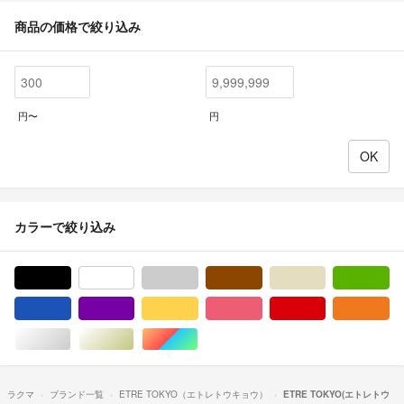
商品の価格で絞り込み
円〜
円
カラーで絞り込み
ブラック/黒色系
ホワイト/白色系
グレー/灰色系
ブラウン/茶色系
ベージュ系
グ
ブルー・ネイビー/青色系
パープル/紫色系
イエロー/黄色系
ピンク/桃色系
レッド/赤色系
オ
シルバー/銀色系
ゴールド/金色系
マルチカラー
ラクマ
ブランド一覧
ETRE TOKYO（エトレトウキョウ）
ETRE TOKYO(エトレトウ