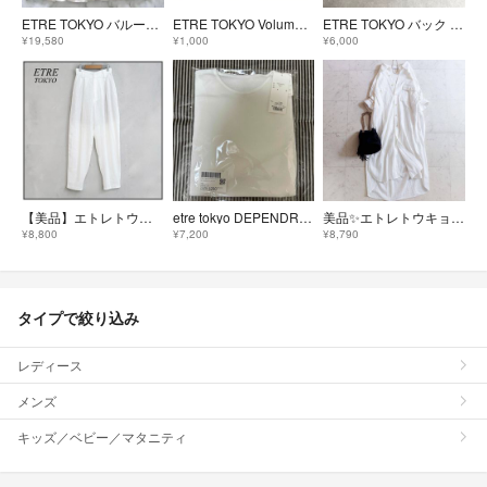
ETRE TOKYO バルーンティアードワンピース ホワイト FREE 近年 白
ETRE TOKYO Volume ring Black
ETRE TOKYO バック カシュクール ブラウス ライトグレー 雑誌掲載品
¥19,580
¥1,000
¥6,000
【美品】エトレトウキョウ♡リネンテーパードパンツ タック 麻100% ホワイト ETRE TOKYO ゆったり ワイドパンツ
etre tokyo DEPENDREシアーロンTee
美品✨エトレトウキョウ コットンシャツワンピース ロング丈 ホワイト 綿 楊柳
¥8,800
¥7,200
¥8,790
タイプで絞り込み
レディース
メンズ
キッズ／ベビー／マタニティ