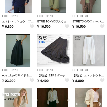
ETRE TOKYO
ETRE TOKYO
ETRE TOKYO
エトレトウキョウ プランジングネック ニットプルオーバー カーディガン Vネック
ETRE TOKYO♡スウェットタックパンツ セージ S
ETRETOKYO♡オーバーサイズボックスシャツ
¥
6,800
¥
16,500
¥
19,500
ETRE TOKYO
ETRE TOKYO
ETRE TOKYO
etre tokyo♡サイドタックバルーンスカート
【美品】ETRE ダークグレー ネイビーフレア スカート フリー 切りっぱなし
【美品】エトレトウキョウ♡リネンテーパードパンツ タック 麻100% ホワイト ETRE TOKYO ゆったり ワイドパンツ
¥
23,000
¥
4,400
¥
8,800