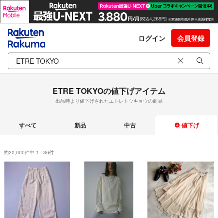
ログイン
会員登録
ETRE TOKYOの値下げアイテム
出品時より値下げされたエトレトウキョウの商品
すべて
新品
中古
値下げ
約20,000件中 1 - 36件