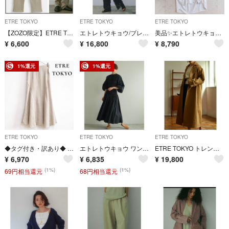
ETRE TOKYO
ETRE TOKYO
ETRE TOKYO
【ZOZO限定】ETRE TOKYO♡エトレトウキョウ テーパードニットパンツ
エトレトウキョウ/ブレードパターンオールインワン
美品✨エトレトウキョウ コットンシャツワンピース ロング丈 ホワイト 綿 楊柳
¥
6,600
¥
16,800
¥
8,790
1%還元
1%還元
ETRE TOKYO
ETRE TOKYO
ETRE TOKYO
◆タグ付き・訳あり◆ ETRE TOKYO リネン マーメイド ロングスカート
エトレトウキョウ ワンパートシャーリングワンピース ロング丈 紺 フリーサイズ
ETRE TOKYO トレンチコート
¥
6,970
¥
6,835
¥
19,800
(1%)
(1%)
69円相当還元
68円相当還元