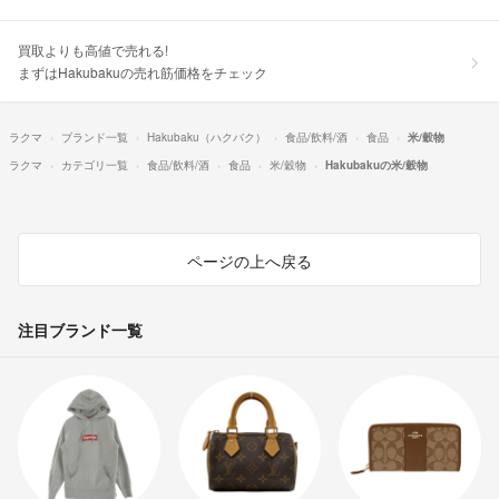
買取よりも高値で売れる!
まずはHakubakuの売れ筋価格をチェック
ラクマ
ブランド一覧
Hakubaku（ハクバク）
食品/飲料/酒
食品
米/穀物
ラクマ
カテゴリ一覧
食品/飲料/酒
食品
米/穀物
Hakubakuの米/穀物
ページの上へ戻る
注目ブランド一覧