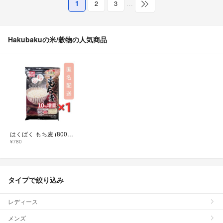
1
2
3
…
Hakubakuの米/穀物の人気商品
はくばく もち麦 (800g + 80g) x 1袋
¥780
タイプで絞り込み
レディース
メンズ