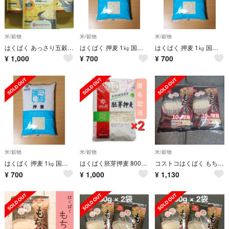
米/穀物
米/穀物
米/穀物
はくばく あっさり五穀 (240g) 3袋 訳あり
はくばく 押麦 1㎏ 国産大麦
はくばく 押麦 1㎏ 国産大麦
¥
1,000
¥
700
¥
700
米/穀物
米/穀物
米/穀物
はくばく 押麦 1㎏ 国産大麦
はくばく胚芽押麦 800g ×2袋
コストコはくばく もち麦 880gx 2袋.
¥
700
¥
1,000
¥
1,130