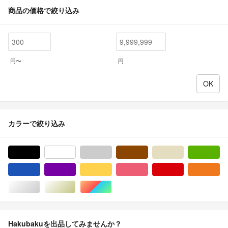
商品の価格で絞り込み
円〜
円
カラーで絞り込み
ブラック/黒色系
ホワイト/白色系
グレー/灰色系
ブラウン/茶色系
ベージュ系
グ
ブルー・ネイビー/青色系
パープル/紫色系
イエロー/黄色系
ピンク/桃色系
レッド/赤色系
オ
シルバー/銀色系
ゴールド/金色系
マルチカラー
Hakubakuを出品してみませんか？