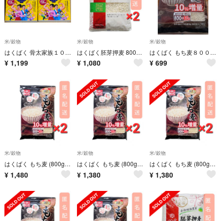
米/穀物
米/穀物
米/穀物
はくばく 骨太家族１０Ｐ ２点 セット 新品 栄養機能食品 カルシウム
はくばく胚芽押麦 800g ×2袋
はくばく もち麦８００ｇ+80ｇ
¥
1,199
¥
1,080
¥
699
米/穀物
米/穀物
米/穀物
はくばく もち麦 (800g + 80g) x 2袋
はくばく もち麦 (800g + 80g) x 2袋
はくばく もち麦 (800g + 80g) x 2袋
¥
1,480
¥
1,380
¥
1,380