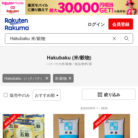
ログイン
会員登録
Hakubaku (米/穀物)
ハクバクの米/穀物 / 食品/飲料/酒
Hakubaku（ハクバク）
米/穀物
絞り込み
販売中のみ
おすすめ順
約200件中 1 - 36件