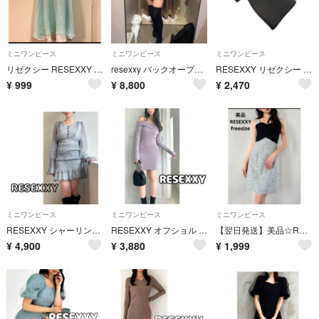
ミニワンピース
ミニワンピース
ミニワンピース
リゼクシー RESEXXY バッククロス キャミワンピース ミニワンピース
resexxy バックオープンポロワンピース
RESEXXY リゼクシー リブ スクエアネック パフスリーブ ワンピース sizeF/黒 ■◆ レディース
¥
999
¥
8,800
¥
2,470
ミニワンピース
ミニワンピース
ミニワンピース
RESEXXY シャーリングシアーミニワンピース チェック フレア 水色 リゼクシー フリーサイズ 長袖 夏服 夏 フロントボタン
RESEXXY オフショル ミニワンピース タイト ニット オープンショルダー フリーサイズ リゼクシー パープル 長袖 ミニ
【翌日発送】美品☆RESEXXY フロントクロスツイードミニワンピース フリー
¥
4,900
¥
3,880
¥
1,999