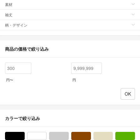
素材
袖丈
柄・デザイン
商品の価格で絞り込み
円〜
円
カラーで絞り込み
ブラック/黒色系
ホワイト/白色系
グレー/灰色系
ブラウン/茶色系
ベージュ系
グ