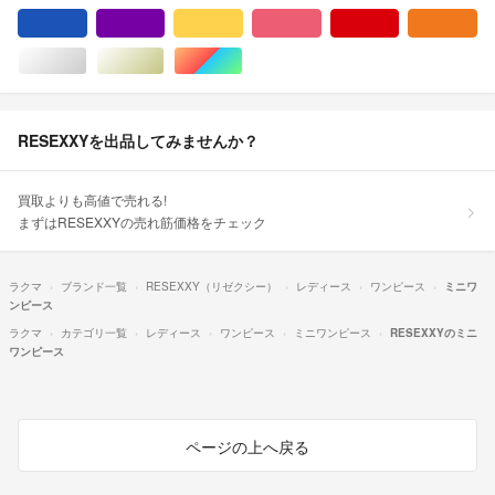
ブルー・ネイビー/青色系
パープル/紫色系
イエロー/黄色系
ピンク/桃色系
レッド/赤色系
オ
シルバー/銀色系
ゴールド/金色系
マルチカラー
RESEXXYを出品してみませんか？
買取よりも高値で売れる!
まずはRESEXXYの売れ筋価格をチェック
ラクマ
ブランド一覧
RESEXXY（リゼクシー）
レディース
ワンピース
ミニワ
ンピース
ラクマ
カテゴリ一覧
レディース
ワンピース
ミニワンピース
RESEXXYのミニ
ワンピース
ページの上へ戻る