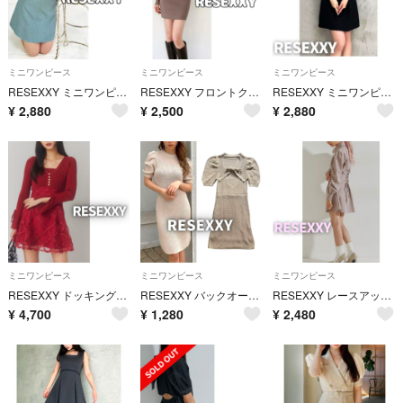
ミニワンピース
ミニワンピース
ミニワンピース
RESEXXY ミニワンピース チュール パフスリーブ 半袖 水色 フレア 夏 リゼクシー フリーサイズ ライトブルー ドレス
RESEXXY フロントクロス ミニワンピース S ニット ドレス タイト ブラウン リゼクシー 長袖 Vネック
RESEXXY ミニワンピース チュール パフスリーブ 半袖 ドレス 黒 フレア リゼクシー フリーサイズ ブラック ワンピース
¥
2,880
¥
2,500
¥
2,880
ミニワンピース
ミニワンピース
ミニワンピース
RESEXXY ドッキングフレアミニニットワンピース 赤 レース リボン ボタン リゼクシー フリーサイズ 格子柄 長袖 ドレス
RESEXXY バックオープン タイト ミニワンピース 半袖 バックリボン 夏服
RESEXXY レースアップ ミニワンピース フロントボタン バックリボン 夏
¥
4,700
¥
1,280
¥
2,480