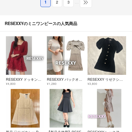
1
2
3
…
RESEXXYのミニワンピースの人気商品
RESEXXY ドッキングフレアミニニットワンピース 赤 レース リボン ボタン リゼクシー フリーサイズ 格子柄 長袖 ドレス
RESEXXY バックオープン タイト ミニワンピース 半袖 バックリボン 夏服
RESEXXY リゼクシー シアードッキングミニワンピース キャバドレス
¥4,800
¥1,280
¥3,800
新品 ♡リゼクシー RESEXXY♡ レースミニワンピース
【新品未使用】RESEXXY ワンピース
RESEXXY レースアップ ミニワンピース フロントボタン バックリボン 夏