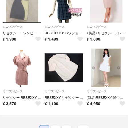
ミニワンピース
ミニワンピース
ミニワンピース
リゼクシー ワンピース 新品
RESEXXY ♥ パワショル チェック風 レイヤードツイードミニワンピース
⭐︎美品⭐︎リゼクシードレス ミニワンピース
¥
1,900
¥
1,499
¥
1,600
ミニワンピース
ミニワンピース
ミニワンピース
リゼクシー RESEXXY スリーブシアー ジャケット ワンピース 半袖 ミニ
RESEXXY リゼクシー シャツ チュニック ワンピース sizeF/白 ■◇ レディース
(新品)RESEXXY 背中オープンシャツミニワンピース
¥
3,570
¥
1,100
¥
4,950