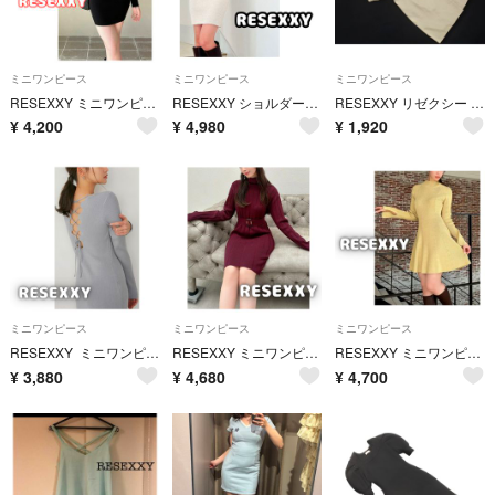
ミニワンピース
ミニワンピース
ミニワンピース
RESEXXY ミニワンピース タイト 黒 オフショル S ストラップ 長袖 リゼクシー ニットワンピース ブラック タイトワンピ
RESEXXY ショルダーオープンタイトニットワンピース ミニ S ベージュ リゼクシー 長袖 ボーダー
RESEXXY リゼクシー 半袖 コート テーラー ミニ ジャケット ワンピース sizeS/ライトベージュ ■◆ レディース
¥
4,200
¥
4,980
¥
1,920
ミニワンピース
ミニワンピース
ミニワンピース
RESEXXY ミニワンピース レースアップ タイト バックオープン リボン ニット リゼクシー ブルー 水色 バックリボン
RESEXXY ミニワンピース タイト リブニット S ベルト付き レッド 長袖 リゼクシー タイトワンピース ワインレッド
RESEXXY ミニワンピース フレア ニット ラグランスリーブ 黄色 長袖 フリーサイズ リゼクシー イエロー 夏服
¥
3,880
¥
4,680
¥
4,700