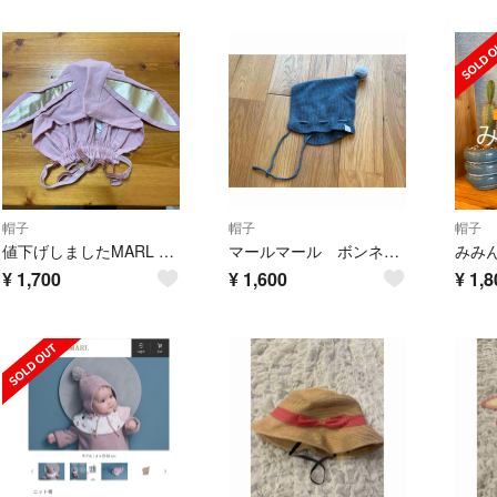
帽子
帽子
帽子
値下げしましたMARL MARLマールマールボンネット バニーベア バニーピンク
マールマール ボンネット
¥
1,700
¥
1,600
¥
1,8