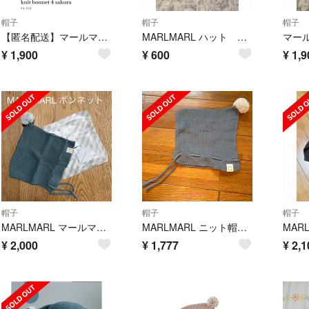
帽子
帽子
帽子
【匿名配送】マールマール ニット帽 ボンネット 2歳頃まで
MARLMARL ハット babyサイズ
¥
1,900
¥
600
¥
1,9
帽子
帽子
帽子
MARLMARL マールマール ニット帽ぼうし
MARLMARL ニット帽 緑
¥
2,000
¥
1,777
¥
2,1