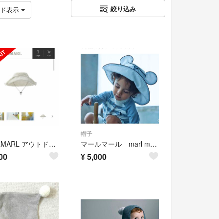
絞り込み
ッド表示
帽子
MARLMARL アウトドアハット ベビー
マールマール marl marl ディズニー 水陸両用 帽子 ミッキー
00
¥
5,000