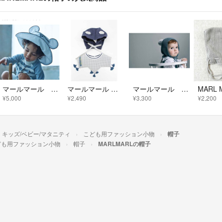
マールマール marl marl ディズニー 水陸両用 帽子 ミッキー
マールマール スタイ＆帽子 キッズ 男児 グレー×紺【新品 未使用品】【ネット限定】【新入荷!】▲
マールマール ニット帽
¥5,000
¥2,490
¥3,300
¥2,200
キッズ/ベビー/マタニティ
こども用ファッション小物
帽子
ども用ファッション小物
帽子
MARLMARLの帽子