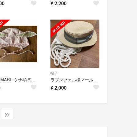
00
¥
2,200
帽子
MARLMARL ウサギぼうし
ラプンツェル様マールマール✳︎カンカン帽 for baby
0
¥
2,000