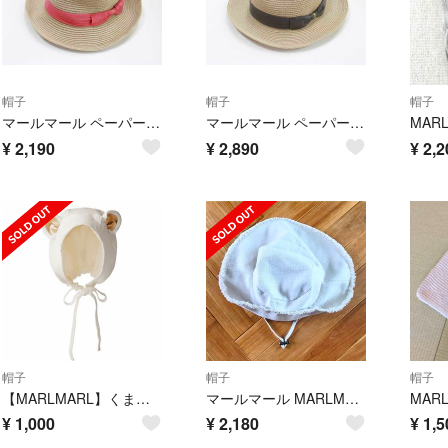
帽子
帽子
帽子
マールマール ペーパーハット ～48cm位 キッズ 女児 ベージュ×ピンク【中古】●
マールマール ペーパーハット ～48cm位 キッズ 男児 女児 サンドグレー【新品未使用品】●
MAR
¥
2,190
¥
2,890
¥
2,2
帽子
帽子
帽子
【MARLMARL】くま耳つき帽子 ボンネット
マールマール MARLMARL ブリムハット ベビーハット
MAR
¥
1,000
¥
2,180
¥
1,5