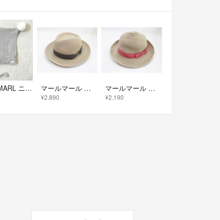
MARL MARL ニット帽
マールマール ペーパーハット ～48cm位 キッズ 男児 女児 サンドグレー【新品未使用品】●
マールマール ペーパーハット ～48cm位 キッズ 女児 ベージュ×ピンク【中古】●
¥2,890
¥2,190