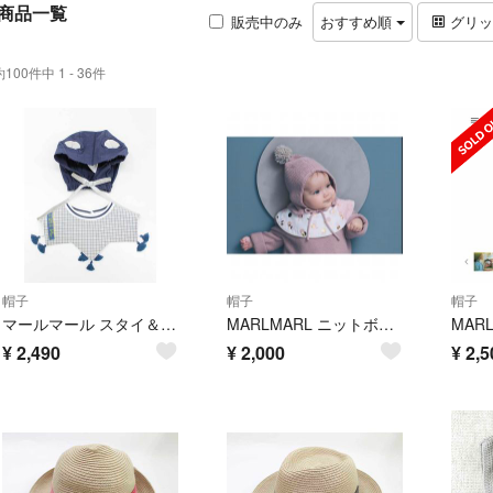
商品一覧
販売中のみ
おすすめ順
グリ
約100件中 1 - 36件
帽子
帽子
帽子
マールマール スタイ＆帽子 キッズ 男児 グレー×紺【新品 未使用品】【ネット限定】【新入荷!】▲
MARLMARL ニットボンネット
¥
2,490
¥
2,000
¥
2,5