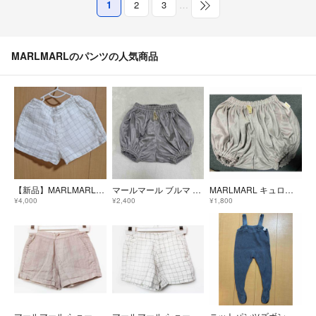
1
2
3
…
MARLMARLのパンツの人気商品
【新品】MARLMARL チェック柄 ショートパンツ
マールマール ブルマ アイリスグレー
MARLMARL キュロット
¥4,000
¥2,400
¥1,800
マールマール ショートパンツ 70-80cm キッズ 女児 ベージュ【中古】★
マールマール ショートパンツ 70-80cm キッズ 男児 女児 白×グレー【中古】★
ニットパンツズボン