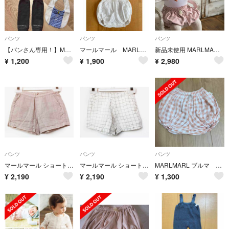
パンツ
パンツ
パンツ
【パンさん専用！】MARLMARL※ブルマのみ
マールマール MARLMARL パンツ 2枚セット
新品未使用 MARLMARL ピンク ブルーマー
¥
1,200
¥
1,900
¥
2,980
パンツ
パンツ
パンツ
マールマール ショートパンツ 70-80cm キッズ 女児 ベージュ【中古】★
マールマール ショートパンツ 70-80cm キッズ 男児 女児 白×グレー【中古】★
MARLMARL ブルマ ピンクチェック柄
¥
2,190
¥
2,190
¥
1,300