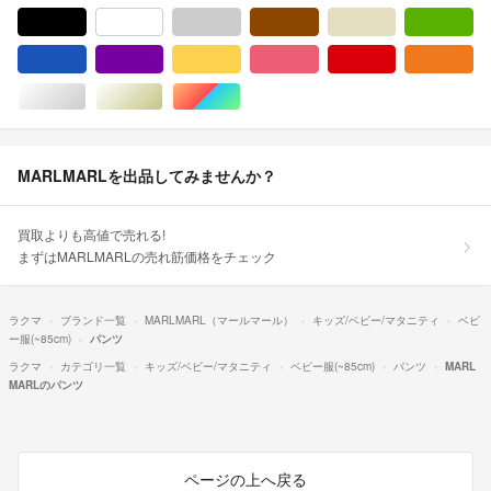
ブラック/黒色系
ホワイト/白色系
グレー/灰色系
ブラウン/茶色系
ベージュ系
グ
ブルー・ネイビー/青色系
パープル/紫色系
イエロー/黄色系
ピンク/桃色系
レッド/赤色系
オ
シルバー/銀色系
ゴールド/金色系
マルチカラー
MARLMARLを出品してみませんか？
買取よりも高値で売れる!
まずはMARLMARLの売れ筋価格をチェック
ラクマ
ブランド一覧
MARLMARL（マールマール）
キッズ/ベビー/マタニティ
ベビ
ー服(~85cm)
パンツ
ラクマ
カテゴリ一覧
キッズ/ベビー/マタニティ
ベビー服(~85cm)
パンツ
MARL
MARLのパンツ
ページの上へ戻る