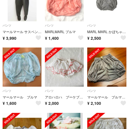
パンツ
パンツ
パンツ
マールマール サスペンダー付きニットパンツ 80-90cm位 キッズ 男児 女児 チャコールグレー【新品 未使用品】【新入荷!】▽
MARLMARL ブルマ
MARL MARL かぼちゃパンツ
¥
3,990
¥
1,400
¥
2,500
パンツ
パンツ
パンツ
マールマール ブルマ
アロハロハ ブーケブルマ
マールマール ブルマ グレー
¥
1,600
¥
2,000
¥
2,100