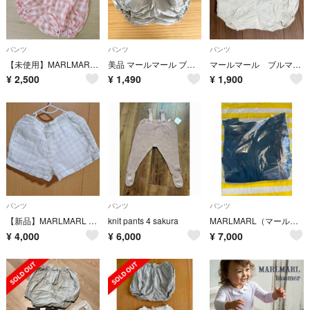
パンツ
パンツ
パンツ
【未使用】MARLMARL ベビーブルマ パンツ チェック マールマール
美品 マールマール ブルマ かぼちゃパンツ 60～90cm
マールマール ブルマ エーデルワイスゴールド
¥
2,500
¥
1,490
¥
1,900
パンツ
パンツ
パンツ
【新品】MARLMARL チェック柄 ショートパンツ
knit pants 4 sakura
MARLMARL（マールマール） ショートパンツ アサギ 1-6歳
¥
4,000
¥
6,000
¥
7,000