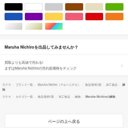
ブラック/黒色系
ホワイト/白色系
グレー/灰色系
ブラウン/茶色系
ベージュ系
グ
ブルー・ネイビー/青色系
パープル/紫色系
イエロー/黄色系
ピンク/桃色系
レッド/赤色系
オ
シルバー/銀色系
ゴールド/金色系
マルチカラー
Maruha Nichiroを出品してみませんか？
買取よりも高値で売れる!
まずはMaruha Nichiroの売れ筋価格をチェック
ラクマ
ブランド一覧
Maruha Nichiro（マルハニチロ）
食品/飲料/酒
加工食品
練
物
ラクマ
カテゴリ一覧
食品/飲料/酒
加工食品
練物
Maruha Nichiroの練物
ページの上へ戻る