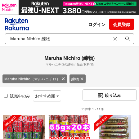
ログイン
会員登録
Maruha Nichiro (練物)
マルハニチロの練物 / 食品/飲料/酒
Maruha Nichiro（マルハニチロ）
練物
絞り込み
販売中のみ
おすすめ順
11件中 1 - 11件