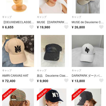
キャップ
キャップ
キャップ
【DEUXIEMECLASSE】26SS 26090500814010 BTN Logo キャップ デニムキャップ
MUSE 【DARKPARK LOGO CAP】
MUSE de Deuxieme Classe 別注ATELLIER WELLS BY JOHNBULLキャップ
¥
6,655
¥
19,980
¥
26,800
キャップ
キャップ
キャップ
AMIRI CANVAS HAT
新品 Deuxieme Classe BTN New York キャップグレー
DARKPARK ダークパーク キャップ ドゥーズィエムクラス
¥
72,400
¥
9,900
¥
13,800