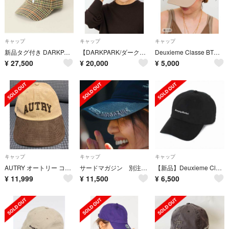
キャップ
キャップ
キャップ
新品タグ付き DARKPARK Check baseball cap
【DARKPARK/ダークパーク】CHECK BASEBALL CAP
Deuxieme Classe BTN Logo Cap
¥
27,500
¥
20,000
¥
5,000
キャップ
キャップ
キャップ
AUTRY オートリー コーデュロイキャップ
サードマガジン 別注 VERYコラボ NEW ERA キャップ CAP
【新品】Deuxieme Classe SKIN/スキン CAP
¥
11,999
¥
11,500
¥
6,500