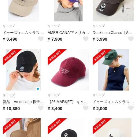
キャップ
キャップ
キャップ
ドゥーズィエムクラス EVERYDAY MARKET SKIN/キャップ レディース モカベージュ【中古】【新入荷】 †
AMERICANA/アメリカーナ SIDE AC CAP PURPLE
Deuxieme Classe【AMERICANA/アメリカーナ】 AC CAP
¥
3,490
¥
7,900
¥
5,990
キャップ
キャップ
キャップ
新品 Americana 帽子 クロ
【26 MARKET】 キャップ
ドゥーズィエムクラス SKIN スキンCAP キャップ
¥
10,880
¥
3,400
¥
2,000