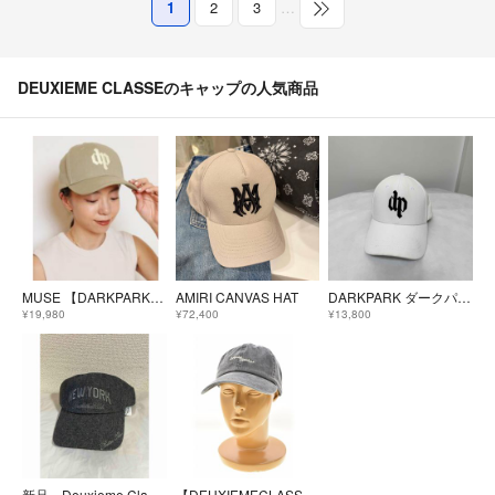
1
2
3
…
DEUXIEME CLASSEのキャップの人気商品
MUSE 【DARKPARK LOGO CAP】
AMIRI CANVAS HAT
DARKPARK ダークパーク キャップ ドゥーズィエムクラス
¥19,980
¥72,400
¥13,800
新品 Deuxieme Classe BTN New York キャップグレー
【DEUXIEMECLASSE】26SS 26090500814010 BTN Logo キャップ デニムキャップ