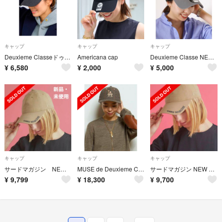
キャップ
キャップ
キャップ
Deuxieme ClasseドゥズィーエムクラスBTN Logo Cap
Americana cap
Deuxieme Classe NEW ERA ニューエラ ヤンキース キャップ
¥
6,580
¥
2,000
¥
5,000
キャップ
キャップ
キャップ
サードマガジン NEW ERAｘTHIRD MAGAZINE キャップ ベージュ
MUSE de Deuxieme Classe NEW ERA ツイードキャップ
サードマガジン NEW ERA ニューエラ別注CAP キャップ ベージュ
¥
9,799
¥
18,300
¥
9,700