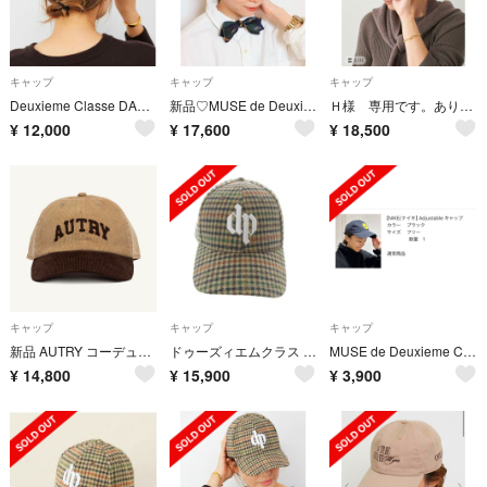
キャップ
キャップ
キャップ
Deuxieme Classe DARKPARK ダークパーク キャップ
新品♡MUSE de DeuxiemeClass♡ポロラルフローレンNY CAP
Ｈ様 専用です。ありがとうございます！
¥
12,000
¥
17,600
¥
18,500
キャップ
キャップ
キャップ
新品 AUTRY コーデュロイキャップ ベージュxブラウン
ドゥーズィエムクラス ダークパーク 24AW CHECK ブラウン
MUSE de Deuxieme Classe NIKEナイキ キャップ
¥
14,800
¥
15,900
¥
3,900