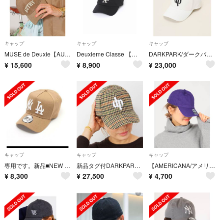
キャップ
キャップ
キャップ
MUSE de Deuxie【AUTRY/オートリー】 CORDUROY CAP
Deuxieme Classe 【グッドグリーフ】GCA Cap
DARKPARK/ダークパーク キャップ レア完売品
¥
15,600
¥
8,900
¥
23,000
キャップ
キャップ
キャップ
専用です。新品■NEW ERA■DOUBLE LOGO ■ドゥーズィエムクラス
新品タグ付DARKPARK CHECK BASEBALL CAP
【AMERICANA/アメリカーナ】 SIDE AC CAP PURPLE
¥
8,300
¥
27,500
¥
4,700