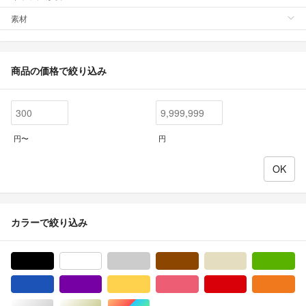
素材
商品の価格で絞り込み
円〜
円
カラーで絞り込み
ブラック/黒色系
ホワイト/白色系
グレー/灰色系
ブラウン/茶色系
ベージュ系
グ
ブルー・ネイビー/青色系
パープル/紫色系
イエロー/黄色系
ピンク/桃色系
レッド/赤色系
オ