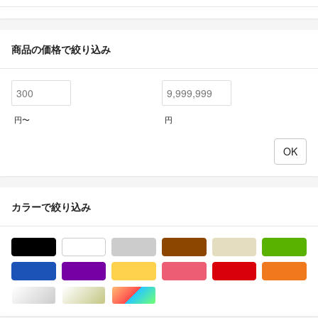
商品の価格で絞り込み
円〜
円
カラーで絞り込み
ブラック/黒色系
ホワイト/白色系
グレー/灰色系
ブラウン/茶色系
ベージュ系
グ
ブルー・ネイビー/青色系
パープル/紫色系
イエロー/黄色系
ピンク/桃色系
レッド/赤色系
オ
シルバー/銀色系
ゴールド/金色系
マルチカラー