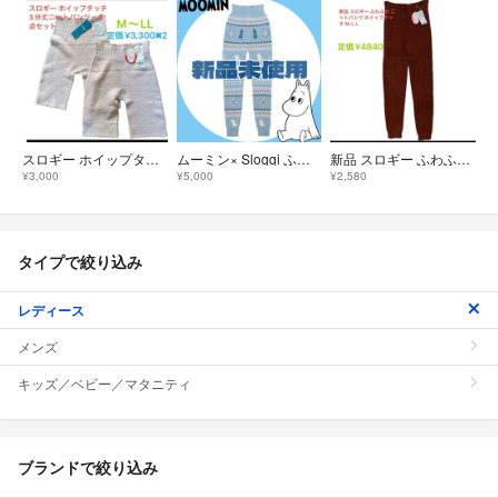
スロギー ホイップタッチ 3分丈ニットパンツ ２点セット
ムーミン× Sloggi ふわふわレギンス【新品未使用】
新品 スロギー ふわふわ ニットパンツ ホイップタッチ M-L L
¥3,000
¥5,000
¥2,580
タイプで絞り込み
レディース
メンズ
キッズ／ベビー／マタニティ
ブランドで絞り込み