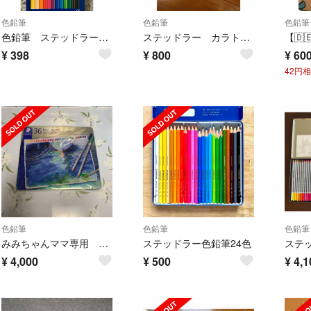
色鉛筆
色鉛筆
色鉛筆
色鉛筆 ステッドラー ノリスクラブ 12色
ステッドラー カラト 色鉛筆
¥
398
¥
800
¥
60
42円
色鉛筆
色鉛筆
色鉛筆
みみちゃんママ専用 ステッドラー カラト 高級色鉛筆 36色
ステッドラー色鉛筆24色
¥
4,000
¥
500
¥
4,1