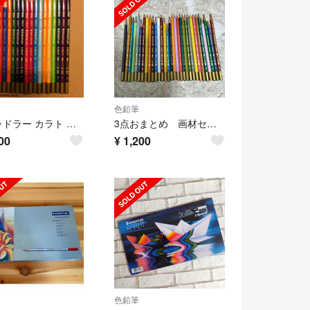
色鉛筆
ステッドラー カラト 水彩色鉛筆 18色
3点おまとめ 画材セット
00
¥
1,200
色鉛筆