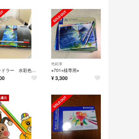
色鉛筆
ステッドラー 水彩色鉛筆36色(STAEDTLER)
※701⭐︎様専用※
00
¥
3,300
%還元