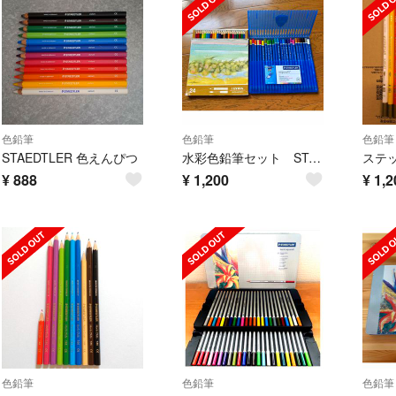
色鉛筆
色鉛筆
色鉛筆
STAEDTLER 色えんぴつ
水彩色鉛筆セット STAEDTLER と LYRA
¥
888
¥
1,200
¥
1,2
色鉛筆
色鉛筆
色鉛筆