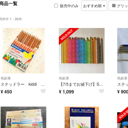
商品一覧
販売中のみ
おすすめ順
グリ
5件中 1 - 36件
色鉛筆
色鉛筆
色鉛筆
ステッドラー kiddi 色鉛筆 12色
【7/5までお値下げ】STAEDTLER LUNA137 水彩色鉛筆35本セット
¥
450
¥
1,099
¥
90