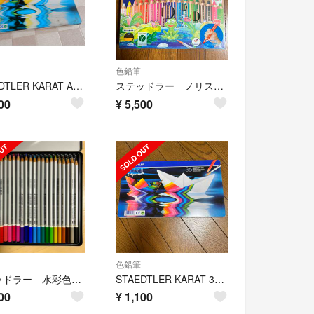
色鉛筆
STAEDTLER KARAT Aquarell 60色 色鉛筆 欠品あり
ステッドラー ノリスジュニア18色
00
¥
5,500
色鉛筆
ステッドラー 水彩色鉛筆24色
STAEDTLER KARAT 36色 水彩色鉛筆セット
00
¥
1,100