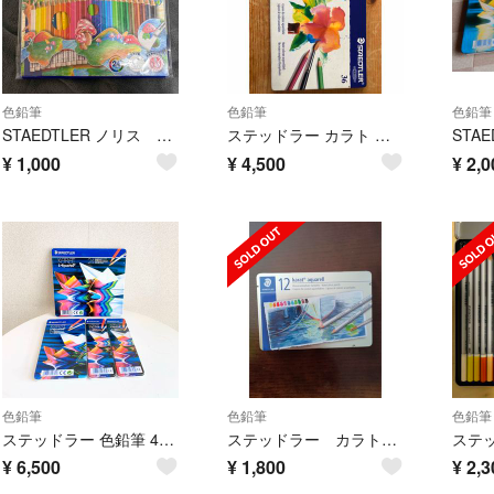
色鉛筆
色鉛筆
色鉛筆
STAEDTLER ノリス 消せる色鉛筆 ２４色
ステッドラー カラト アクェレル 36色 缶入り 欠品なし 水彩色鉛筆 プロ仕様
¥
1,000
¥
4,500
¥
2,0
色鉛筆
色鉛筆
色鉛筆
ステッドラー 色鉛筆 4点セット 未使用に近い
ステッドラー カラト 水彩色鉛筆 125M12A5 12色セット
¥
6,500
¥
1,800
¥
2,3