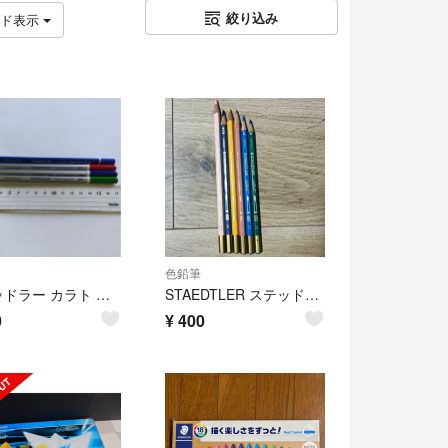
絞り込み
ッド表示
色鉛筆
ステッドラー カラト アクェレル 水彩色鉛筆 4本セット ドイツ製
STAEDTLER ステッドラー KARAT カラト 水彩色鉛筆 6本セット
0
¥
400