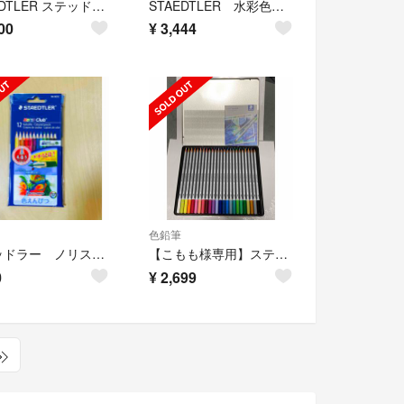
STAEDTLER ステッドラー 水彩色鉛筆 60色
STAEDTLER 水彩色鉛筆 36色
00
¥
3,444
色鉛筆
ステッドラー ノリスクラブ 色鉛筆 12色 未開封
【こもも様専用】ステッドラー カラトアクェレル 水彩色鉛筆 24色
0
¥
2,699