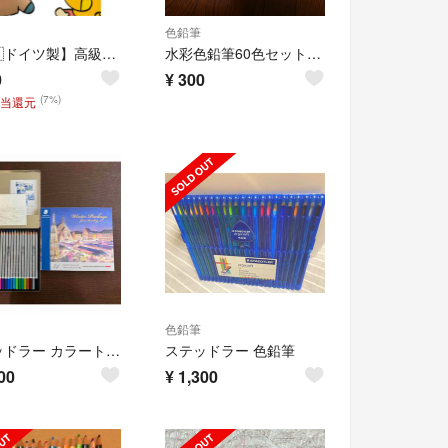
色鉛筆
【🇩🇪ドイツ製】高級蛍光色鉛筆✏️
水彩色鉛筆60色セット - STAEDTLER / KARAT AQUARELL
0
¥
300
(7%)
相当還元
色鉛筆
ステッドラー カラートン 水彩色鉛筆 24色 ウィンターパッケージ
ステッドラー 色鉛筆
00
¥
1,300