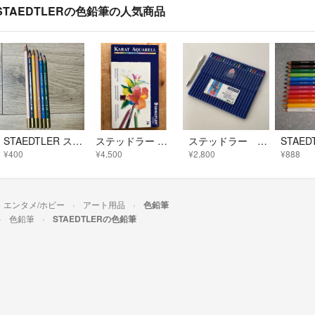
STAEDTLERの色鉛筆の人気商品
STAEDTLER ステッドラー KARAT カラト 水彩色鉛筆 6本セット
ステッドラー カラト アクェレル 36色 缶入り 欠品なし 水彩色鉛筆 プロ仕様
ステッドラー 水彩色鉛筆セット
¥400
¥4,500
¥2,800
¥888
エンタメ/ホビー
アート用品
色鉛筆
色鉛筆
STAEDTLERの色鉛筆