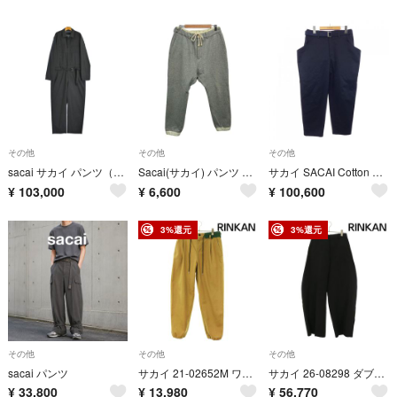
その他
その他
その他
sacai サカイ パンツ（その他） L 黒 【古着】【中古】【送料無料】
Sacai(サカイ) パンツ サイズ3 L メンズ - 16-01003M グレー×アイボリー フルレングス/ウエストゴム
サカイ SACAI Cotton Chino Pants 25-03604M パンツ
¥
103,000
¥
6,600
¥
100,600
3%還元
3%還元
その他
その他
その他
sacai パンツ
サカイ 21-02652M ワイドテーパードロングパンツ メンズ 2
サカイ 26-08298 ダブルフェイスシルクロングパンツ メンズ 1
¥
33,800
¥
13,980
¥
56,770