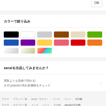
カラーで絞り込み
ブラック/黒色系
ホワイト/白色系
グレー/灰色系
ブラウン/茶色系
ベージュ系
グ
ブルー・ネイビー/青色系
パープル/紫色系
イエロー/黄色系
ピンク/桃色系
レッド/赤色系
オ
シルバー/銀色系
ゴールド/金色系
マルチカラー
sacaiを出品してみませんか？
買取よりも高値で売れる!
まずはsacaiの売れ筋価格をチェック
ラクマ
ブランド一覧
sacai（サカイ）
メンズ
パンツ
その他
ラクマ
カテゴリ一覧
メンズ
パンツ
その他
sacaiのその他