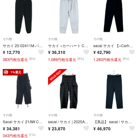
その他
その他
その他
サカイ 20-02411M パイピングスウェットロングパンツ メンズ 2
サカイ ×カーハート Carhartt 23AW 23-0555S キャンバスペインターロングパンツ メンズ 3
sacai サカイ 【×Carhartt WIP】23AW 23-0555S ブラック Canvas Pants/キャンバスペインターパンツ 00
¥
12,770
¥
36,310
¥
42,790
(3%)
(3%)
(3%)
383円相当還元
1,089円相当還元
1,283円相当還元
1%還元
その他
その他
その他
Sacai サカイ 21AW COTTON OXFORD PANTS 21-02596M コットン オックスフォード カーゴパンツ ブラック
sacai / サカイ | 2025AW | Plaid Pants / チェック ベルテッド カーゴ パンツ | 1 | ブラウン/グリーン | メンズ
【美品】 sacai / サカイ | 2024SS | ×Carhartt WIP / Suitign Bonding Pants スーチングボンディング リバーシブルパンツ | 2 | ブラック | メンズ
¥
34,381
¥
23,870
¥
46,970
(1%)
343円相当還元