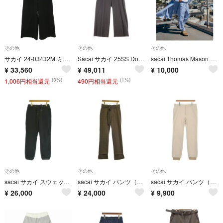
その他
その他
その他
サカイ 24-03432M ミリタリーワイドロングパンツ メンズ 2
Sacai サカイ 25SS Doeskin Pants ドスキン パンツ ブラウン 03634M
sacai Thomas Mason pants
¥
33,560
¥
49,011
¥
10,000
(3%)
(1%)
1,006円相当還元
490円相当還元
その他
その他
その他
sacai サカイ スウェットパンツ S 黒 【古着】【中古】【送料無料】
sacai サカイ パンツ（その他） M ベージュ 【古着】【中古】【送料無料】
sacai サカイ パンツ（その他） M ベージュ 【古着】【中古】【送料無料】
¥
26,000
¥
24,000
¥
9,900