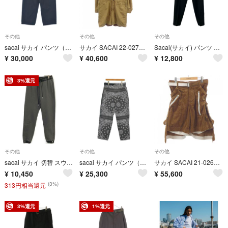
その他
その他
その他
sacai サカイ パンツ（その他） L 紺 【古着】【中古】【送料無料】
サカイ SACAI 22-02723M オールインワン
Sacai(サカイ) パンツ サイズ1 S メンズ美品 - 22-02811M 黒×ネイビー フルレングス
¥
30,000
¥
40,600
¥
12,800
3%還元
その他
その他
その他
sacai サカイ 切替 スウェット パンツ ジョガー SCW-097 1
sacai サカイ パンツ（その他） L グレー 【古着】【中古】【送料無料】
サカイ SACAI 21-02630M ショートパンツ
¥
10,450
¥
25,300
¥
55,600
(3%)
313円相当還元
3%還元
1%還元