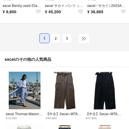
sacai Barely used 22aw easy pants nylon
sacai サカイ パンツ（その他） S ベージュ 【古着】【中古】【送料無料】
sacai / サカイ | 2023AW | ×Carhartt WIP / Canvas Pants キャンバス ペインターパンツ | 3 | ブラック | メンズ
¥
9,800
¥
45,200
¥
38,885
1
2
3
…
sacaiのその他の人気商品
sacai Thomas Mason pants
【中古】Sacai×WTAPS | サカイ×ダブルタップス 25SS Cotton Back Satin Pants 01 コットンバック サテンパンツ 25-03695M ベージュ サイズ：1【尾張小牧店】
【中古】Sacai×WTAPS | サカイ×ダブルタップス 25SS Cotton Back Satin Pants 01 コットンバック サテンパンツ 25-03695M ブラック サイズ：1【尾張小牧店】
¥10,000
¥44,800
¥47,800