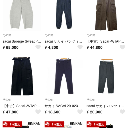
その他
その他
その他
sacai Sponge Sweat Pants
sacai サカイ パンツ（その他） S 紺 【古着】【中古】【送料無料】
【中古】Sacai×WTAPS | サカイ×ダブルタップス 25SS Cotton Back Satin Pants 01 コットンバック サテンパンツ 25-03695M ベージュ サイズ：1【尾張小牧店】
¥
68,000
¥
4,800
¥
44,800
その他
その他
その他
【中古】Sacai×WTAPS | サカイ×ダブルタップス 25SS Cotton Back Satin Pants 01 コットンバック サテンパンツ 25-03695M ブラック サイズ：1【尾張小牧店】
サカイ SACAI 20-02382M パンツ
sacai サカイ パンツ（その他） M 黒 【古着】【中古】【送料無料】
¥
47,800
¥
18,600
¥
20,900
3%還元
3%還元
3%還元