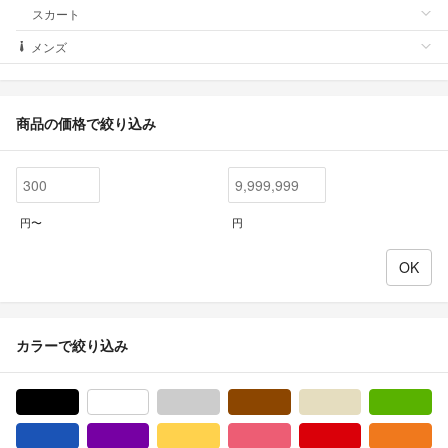
スカート
メンズ
商品の価格で絞り込み
円〜
円
カラーで絞り込み
ブラック/黒色系
ホワイト/白色系
グレー/灰色系
ブラウン/茶色系
ベージュ系
グ
ブルー・ネイビー/青色系
パープル/紫色系
イエロー/黄色系
ピンク/桃色系
レッド/赤色系
オ