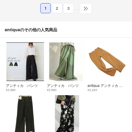
1
2
3
…
antiquaのその他の人気商品
アンティカ パンツ
アンティカ パンツ
antiqua アンティカ パターントルソ ワイド パンツ キャメル ■■ レディース
¥2,980
¥2,980
¥2,220