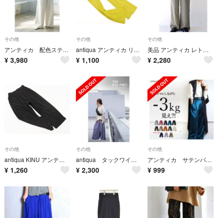
その他
その他
その他
アンティカ 配色ステッチ ワイドパンツ
antiqua アンティカ リブ イージー パンツ sizeM/黄緑 ■◇ レディース
美品 アンティカ レトロ柄 センタープレスパンツ 美脚 グリーン系 薄手
¥
3,980
¥
1,100
¥
2,280
その他
その他
その他
antiqua KINU アンティカキヌ テーパード パンツ 黒 ■◇ レディース
antiqua タックワイドパンツ
アンティカ サテンパンツ
¥
1,260
¥
2,300
¥
999