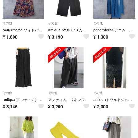
その他
その他
その他
patterntorso ワイドパンツ
antiqua AY-00018 カットジョーゼット2タックワイドパンツ サイズF パンツ ブラック レディース アンティカ【中古】6-0625G∞
patterntorso デニム スカートライクワイドパンツ
¥
1,800
¥
3,190
¥
1,300
その他
その他
その他
antiqua(アンティカ) フリンジ ワイドパンツ レディース パンツ
アンティカ リネンワイドタックパンツ
antiquaトワルドジュイ柄ワイドパンツ
¥
3,146
¥
3,200
¥
2,000