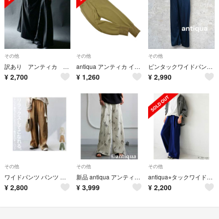
その他
その他
その他
訳あり アンティカ ブラック ワイドパンツ ガウチョパンツ
antiqua アンティカ イージー パンツ sizeL/カーキ ◇■ レディース
ピンタックワイドパンツ レディース ボトムス とろみ素材 ネイビー M
¥
2,700
¥
1,260
¥
2,990
その他
その他
その他
ワイドパンツ パンツ レディース ロング 麻混 麻
新品 antiqua アンティカ ボタニカルパンツ ワイドパンツ /ZARAザラ
antiqua⭐︎タックワイドパンツ
¥
2,800
¥
3,999
¥
2,200