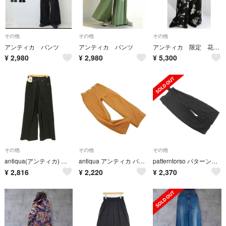
その他
その他
その他
アンティカ パンツ
アンティカ パンツ
アンティカ 限定 花柄 ボタニカル ワイドパンツ
¥
2,980
¥
2,980
¥
5,300
その他
その他
その他
antiqua(アンティカ) フロントタック ツイルパンツ レディース パンツ
antiqua アンティカ パターントルソ ワイド パンツ キャメル ■■ レディース
patterntorso パターントルソ アンティカ リネン混 ワンショルダー ワイド パンツ sizeF/黒 ■■ レディース
¥
2,816
¥
2,220
¥
2,370