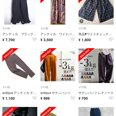
その他
その他
その他
アンティカ ブラック プリーツ 立体 廃盤 ワイドパンツ
アンティカ ワイドパンツ
美品❣️ワイドチェックパンツ
¥
7,700
¥
3,500
¥
1,800
その他
その他
その他
antiqua アンティカ テーパード パンツ sizeXL/茶 ■■ レディース
antiqua サテンパンツ
サテンパンツ レディース
¥
1,100
¥
999
¥
700