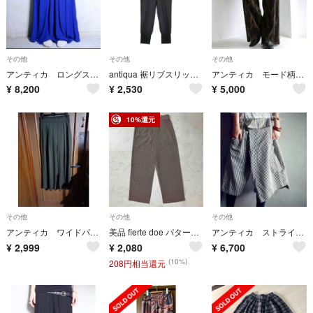
その他
その他
その他
アンティカ ロングスカート見え ブルー ワイドパンツ 廃盤
antiqua 裾リブスリットパンツ AY-00014 イージー パンツ ブラック レディース アンティカ【中古】6-0215G∞
アンティカ モード柄 プリーツ ワイドパンツ
¥
8,200
¥
2,530
¥
5,000
10%還元
その他
その他
その他
アンティカ ワイドパンツ
美品 fierte doe パターン柄 ウエストゴム タック 薄手 パンツ M
アンティカ ストライプ ヒッコリー 変形パンツ
¥
2,999
¥
2,080
¥
6,700
(10%)
208円相当還元