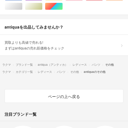
シルバー/銀色系
ゴールド/金色系
マルチカラー
antiquaを出品してみませんか？
買取よりも高値で売れる!
まずはantiquaの売れ筋価格をチェック
ラクマ
ブランド一覧
antiqua（アンティカ）
レディース
パンツ
その他
ラクマ
カテゴリ一覧
レディース
パンツ
その他
antiquaのその他
ページの上へ戻る
注目ブランド一覧